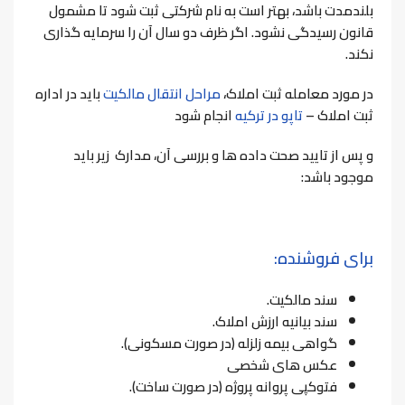
بلندمدت باشد، بهتر است به نام شرکتی ثبت شود تا مشمول
قانون رسیدگی نشود. اگر ظرف دو سال آن را سرمایه گذاری
نکند.
در مورد معامله ثبت املاک،
مراحل انتقال مالکیت
باید در اداره
ثبت املاک –
تاپو در ترکیه
انجام شود
و پس از تایید صحت داده ها و بررسی آن، مدارک زیر باید
موجود باشد:
برای فروشنده:
سند مالکیت.
سند بیانیه ارزش املاک.
گواهی بیمه زلزله (در صورت مسکونی).
عکس های شخصی
فتوکپی پروانه پروژه (در صورت ساخت).