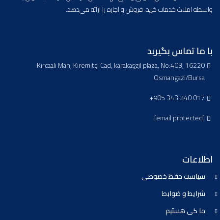
واسطه املاک خدمات خرید، فروش و اجاره را ارائه می‌دهد.
با ما تماس بگیرید
Kırcaali Mah, Kiremitçi Cad, karakaşgil plaza, No:403, 16220
Osmangazi/Bursa
+905 343 240 017
[email protected]
اطلاعات
سیاست حفظ خصوصی
شرایط و ضوابط
ما کی هستیم