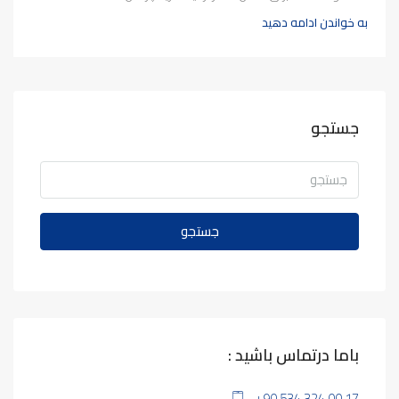
به خواندن ادامه دهید
جستجو
جستجو
باما درتماس باشید :
+90 534 324 00 17