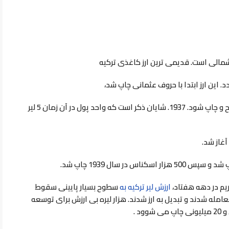
لی است. قدیمی ترین ارز کاغذی ترکیه
قبل از اینکه در سال 2017 با حروف لاتین مدرن اصلاح و چاپ شود. 1937. شایان ذکر است که واحد پول در آن زمان 5 لیر
غاز شد.
ریم در دهه هفتاد،
ارزش لیر ترکیه
به
سطوح بسیار پایینی سقوط
و ارزهای از 5 هزار تا یک میلیون در سال 1995 معامله شدند و تبدیل به ارز شدند. هزار لیره بی ارزش برای توسعه