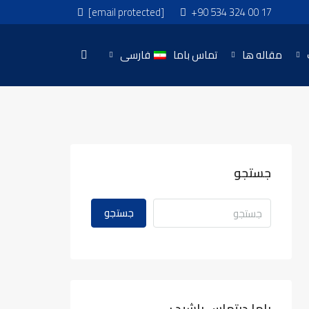
[email protected]
+90 534 324 00 17
مقاله ها
تماس باما
فارسی
جستجو
جستجو
باما درتماس باشید :