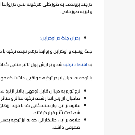
در چند پرونده… به طور کلی هرگونه تنش در روابط آ
و لیر به طور خاص.
بحران جنگ در اوکراین:
جنگ روسیه و اوکراین و روابط درهم تنیده ترکیه ب
به
اقتصاد ترکیه
شد و بر ارزش پول تاثیر منفی گذا
با توجه به بحران لیر در ترکیه، عواقبی داشت که مهمتر
نرخ تورم به میزان قابل توجهی بالاتر از نر
صاحبان ارز پس‌انداز شده ترکیه متاثر و متاثر
علاوه بر این، واردکنندگانی که با خرید ارزهای 
شد، تحت تأثیر قرار گرفتند
.
علاوه بر این، طلبکارانی که به ارز ترکیه بدهی
ضعیفی داشت
.