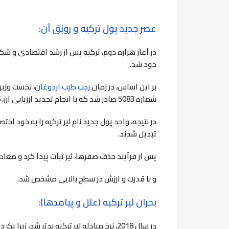
عصر جدید پول ترکیه و رونق آن:
در آغاز هزاره دوم، ترکیه پس از رشد اقتصادی و ش
خود شد.
بر این اساس، در زمان
رجب طیب اردوغان
شماره 5083 صادر شد که با انجام تجدید ارزیابی ارز، 6 صفر از ارز در تاریخ 1 ژانویه حذف شد. 2005.
تبدیل شدند.
پس از فرآیند حذف صفرها، لیر ثبات پیدا کرد و معاد
و با قدرت و ارزش در سطح بالایی مشخص شد.
بحران لیر ترکیه (علل و پیامدها):
در سال 2018، نرخ مبادله لیر ترکیه بدتر شد، زیرا یک دلار معادل 4 لیر شد و ارزش آن همچنان رو به کاهش بود تا اینکه