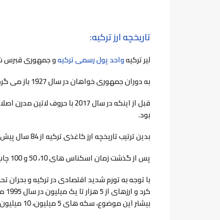
تاریخچه ارز ترکیه:
لیر ترکیه
واحد پول رسمی ترکیه
و جمهوری قبرس شما
به دوران جمهوری خواهان در سال 1927 باز می گردد. این ارز ابتدا با حروف عثمانی چاپ شد،
بود.
بدین ترتیب تاریخچه ارز کاغذی ترکیه از
84
سال پیش آ
پس از گذشت زمان اسکناس های 10، 50 و 100 چاپ شد و سپس 500 هزار اسکناس در سال 1939 چاپ شد.
با توجه به تورم شدید اقتصادی در ترکیه و بحران تح
کرد 
بیشتر این موضوع، سکه های 5 میلیون، 10 میلیون و 20 میلیونی چاپ می شوود .