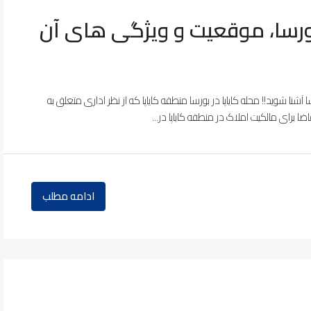
 بورسا، موقعیت و ویژگی های آن
ا آشنا شوید!! محله کایاپا در بورسا منطقه کایاپا که از نظر اداری متعلق به
ا برای مالکیت املاک در منطقه کایاپا در...
ادامه مطلب