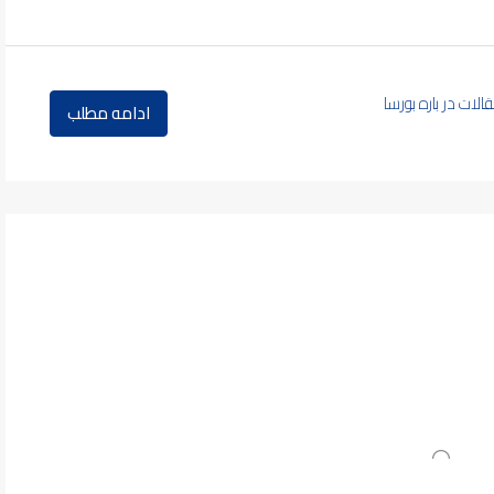
الات در باره بورسا
ادامه مطلب