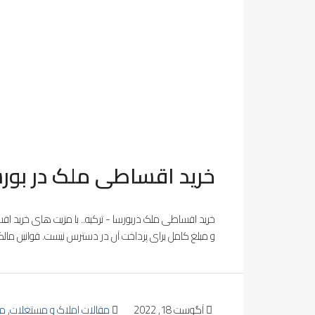
خرید اقساطی ملک در بورس
خرید اقساطی ملک دربورسا - ترکیه.. با مزیت های خرید اق
و مبلغ کامل برای پرداخت آن در دسترس نیست. قوانین مالک
آگوست 18, 2022
مقالات املاک و مستغلات
,
مق