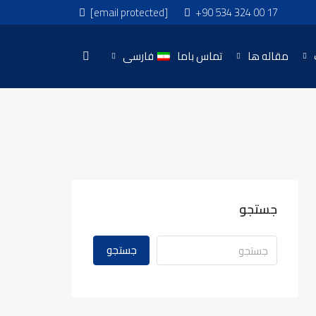
[email protected]
+90 534 324 00 17
مقاله ها
تماس باما
فارسی
جستجو
جستجو