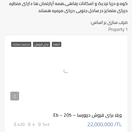
کوه و دریا نزدیک و امکانات رفاهی.همه آپارتمان ها دارای منظره
دریای متمایز در ساحل جنوبی دریای مرمره هستند
مرتب سازی بر اساس:
1 Property
آماده
برای فروش
در دست ساخت
ویلا برای فروش دربورسا – Eb – 205
22,000,000 /TL
420
4
5+2