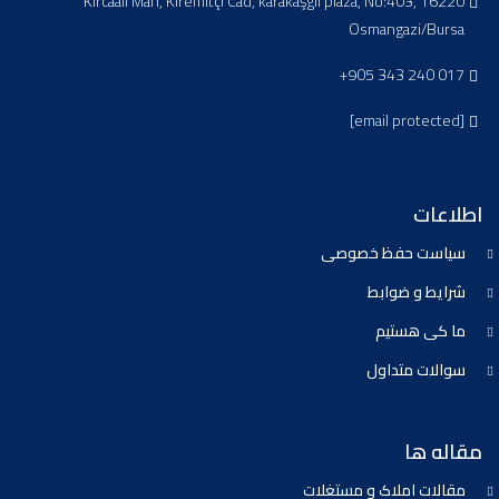
Kırcaali Mah, Kiremitçi Cad, karakaşgil plaza, No:403, 16220
Osmangazi/Bursa
+905 343 240 017
[email protected]
اطلاعات
سیاست حفظ خصوصی
شرایط و ضوابط
ما کی هستیم
سوالات متداول
مقاله ها
مقالات املاک و مستغلات