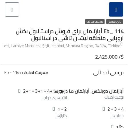
برای فروش
در دست ساخت
Eb_ 114 آپارتـمان برای فروش دراستانبول بخش
اروپایی منطقه نیشان تاشی در استانبول
allesi, Harbiye Mahallesi, Şişli, Istanbul, Marmara Region, 34374, Türkiye
2,425,000 /$
بررسی اجمالی
معرفت املاک : :
Eb - 114
آپارتمان دوبلکس, آپارتمان ها در بورسا
2+1 - 3+1 - 4+1 - 5+1
نوعيت املاك
اتاق های خواب
1 - 2
2 - 3 - 4
حمام ها
گاراژها
165