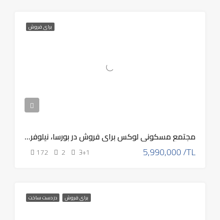
برای فروش
مجتمع مسکونی لوکس برای فروش در بورسا، نیلوفر Eb – 254
5,990,000 /TL
172
2
3+1
برای فروش
در دست ساخت