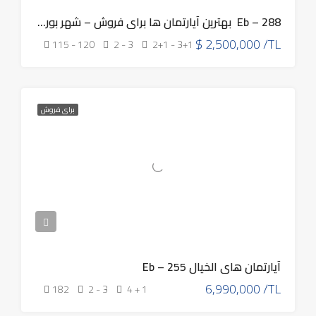
Eb – 288 بهترین آپارتمان ها برای فروش – شهر بورسا، منطقه عثمان غازي
$
2,500,000 /TL
115 - 120
2 - 3
2+1 - 3+1
برای فروش
آپارتمان های الخيال Eb – 255
6,990,000 /TL
182
2 - 3
4 + 1