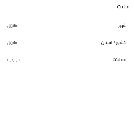
سايت
شهر
استانبول
کشور / استان
استانبول
مملکت
در ترکیه