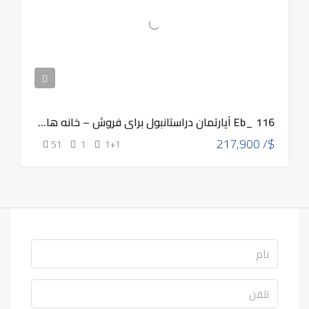
Eb_ 116 آپارتمان دراستانبول برای فروش – خانه های لوکس برای فروش در منطقه مالتپه استانبول آسیایی
217,900 /$
51
1
1+1