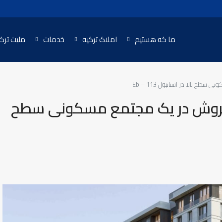
ما که هستیم
املاک ترکیه
خدمات
ملیت ترک
 بالا در استانبول Eb – 113
 فروش در یک مجتمع مسکونی سطح