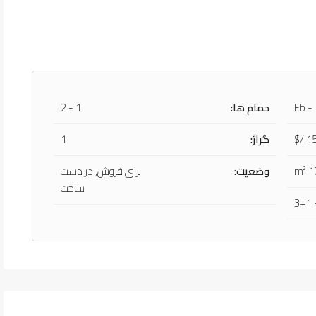
Eb -
حمام ها:
1 - 2
15
گراژ:
1
وضعیت:
برای فروش, در دست
ساخت