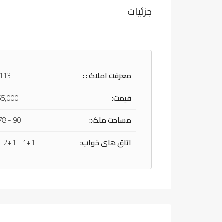
جزئیات
معرفت املاک : :
 113
قیمت:
5,000 /$
مساحت ملک::
90 - 178 m²
اتاق های خواب:
1+1 - 2+1 - 3+1