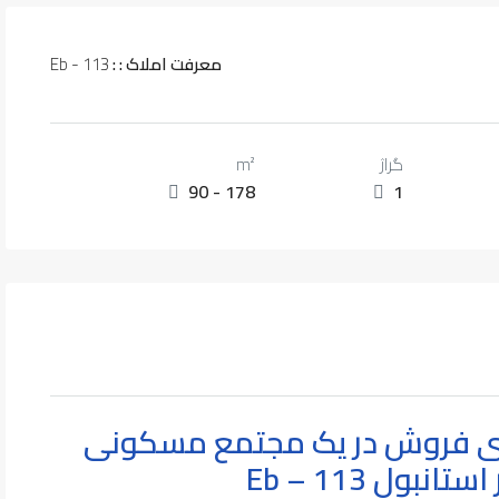
معرفت املاک : :
Eb - 113
گراژ
m²
90 - 178
1
رای فروش در یک مجتمع مسکونی
 استانبول
Eb – 113