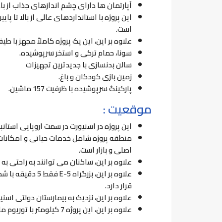
آپارتمان ها دارای چشم اندازهای جذاب از 
این پروژه با استانداردهای عالی از بالا تا 
است.
علاوه بر این، این یک پروژه کاملاً مجهز با ط
سونا، حمام ترکی و استخر سرپوشیده.
سالن بدنسازی با جدیدترین تجهیزات
زمین بازی کودکان و باغ.
پارکینگ سرپوشیده با ظرفیت 157 ماشین.
موقعیت :
این پروژه در اسنیورت در سمت اروپایی استا
منطقه پروژه شامل خدمات حیاتی و امکانات 
اصلی و بازار است.
علاوه بر این، ساکنان می توانند به راحتی ب
علاوه بر این، بزرگراه
E-5
فقط 5 دقیقه با شما فاصله دارد و همچنین بزرگراه
قرار دارد.
علاوه بر این، نزدیک به بیمارستان دولتی اسن
علاوه بر این، این پروژه 7 کیلومتر با توریوم مال و 5 کیلومتر با اکوا پارک فاصله دارد.