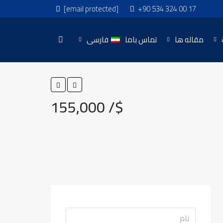
[email protected]
+90 534 324 00 17
مقاله ها
تماس باما
فارسی
155,000 /$