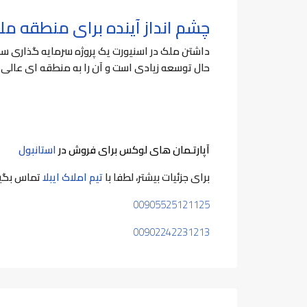
چشم انداز آینده برای منطقه مل
داشتن ملک در اسنیورت یک پروژه سرمایه گذاری سود
حال توسعه زیادی است و آن را به منطقه ای عالی 
آپارتـمان های لوکس برای فروش در
استانبول
برای جزئیات بیشتر، لطفا با
تیم املاک ايبلا
تماس بگیر
00905525121125
00902242231213