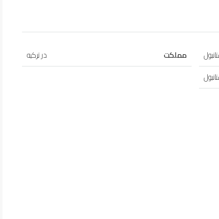
انبول
مملکت
در ترکیه
انبول