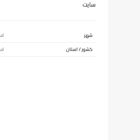
سايت
شهر
است
کشور / استان
است