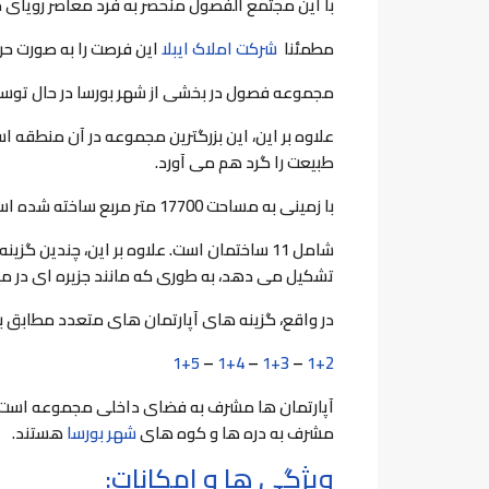
با این مجتمع الفصول منحصر به فرد معاصر رویای خو
مطمئنا
شرکت املاک ايبلا
این فرصت را به صورت حر
مجموعه فصول در بخشی از شهر بورسا در حال توسعه
علاوه بر این، این بزرگترین مجموعه در آن منطقه ا
طبیعت را گرد هم می آورد.
با زمینی به مساحت 17700 متر مربع ساخته شده است.
تشکیل می دهد، به طوری که مانند جزیره ای در می
در واقع، گزینه های آپارتمان های متعدد مطابق 
1+5
–
1+4
–
1+3
–
1+2
آپارتمان ها مشرف به فضای داخلی مجموعه است ک
مشرف به دره ها و کوه های
شهر بورسا
هستند.
ویژگی ها و امکانات: