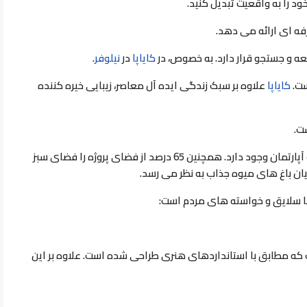
د را به واقعیت تبدیل کنید.
فه ای ارائه می دهد.
 و جستجو قرار دارد. به خصوص، در
كاياپا
در
نیلوفر
.
ست.
کایاپا
علاوه بر سبک زندگی ایده آل معاصر، زیبایی خیره کننده
شامل 11 ساختمان است. علاوه بر این، چندین گزینه آپارتمان وجود دارد. همچنین 65 درصد از فضای پروژه را فضای سبز
ان باغ های میوه جذاب به نظر می رسد.
با سلایق و خواسته های مردم است:
ه مطابق با استانداردهای هنری طراحی شده است. علاوه بر این