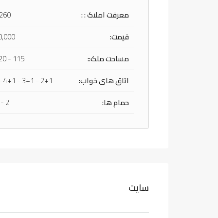
معرفت املاک : :
 260
قیمت:
0,000
مساحت ملک::
115 - 420 m²
اتاق های خواب:
2+1 - 3+1 - 4+1 - 5+1
حمام ها:
2 - 3 - 4
سايت