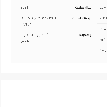
Eb -
سال ساخت:
2021
2,15
نوعيت املاك:
آپارتمان دوبلکس, آپارتمان ها
در بورسا
وضعیت:
اقساطی مناسب, برای
فروش