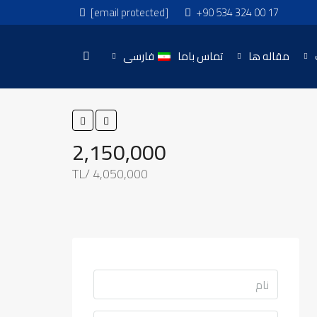
[email protected]
+90 534 324 00 17
مقاله ها
تماس باما
فارسی
2,150,000
4,050,000 /TL