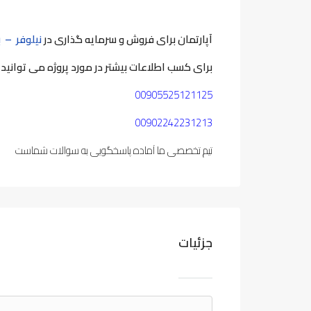
آپارتمان برای فروش و سرمایه گذاری در
نیلوفر –
ب
برای کسب اطلاعات بیشتر در مورد پروژه می توانید ب
00905525121125
00902242231213
تیم تخصصی ما آماده پاسخگویی به سوالات شماست
جزئیات