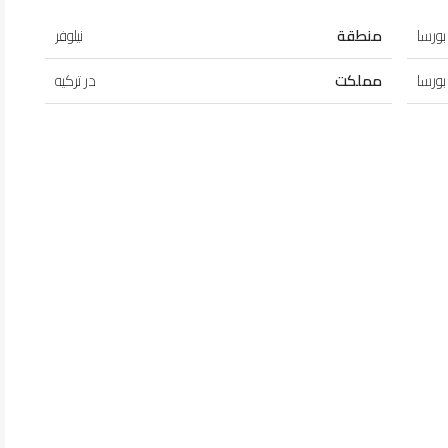
بورسا
منطقة
نيلوفر
بورسا
مملکت
در ترکیه