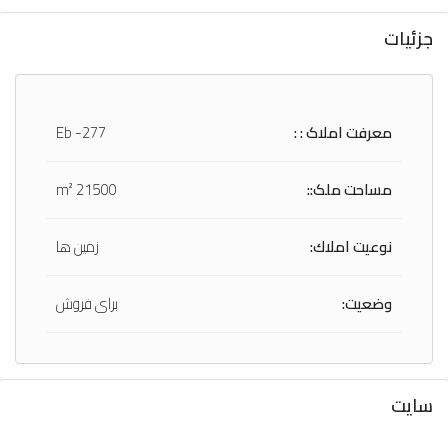
جزئیات
معرفت املاک : :
Eb -277
مساحت ملک::
21500 m²
نوعيت املاك:
زمین ها
وضعیت:
برای فروش
سايت