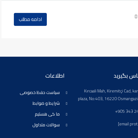
ادامه مطلب
ماس بگیرید
اطلاعات
Kırcaali Mah, Kiremitçi Cad, kar
سیاست حفظ خصوصی
plaza, No:403, 16220 Osmangazi
شرایط و ضوابط
+905 343 2
ما کی هستیم
[email pro
سوالات متداول