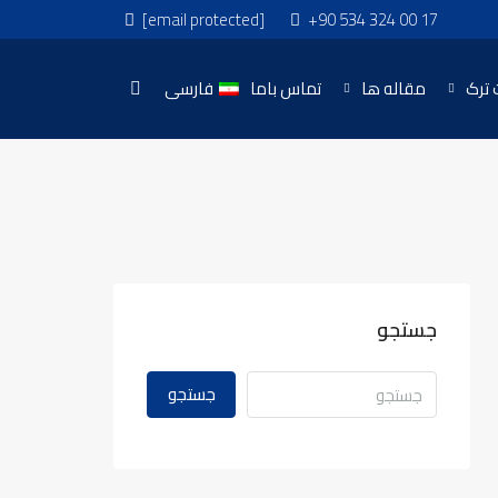
[email protected]
+90 534 324 00 17
 ترک
مقاله ها
تماس باما
فارسی
جستجو
جستجو