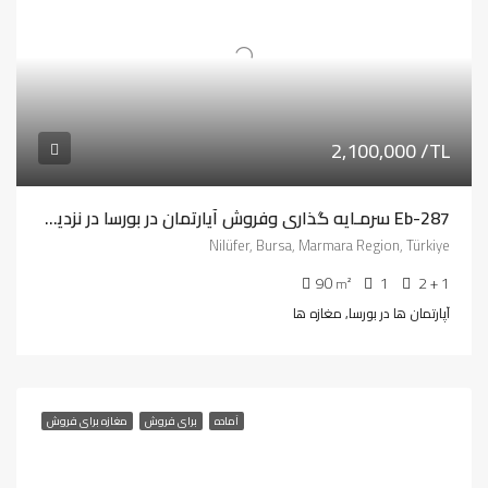
2,100,000 /TL
Eb-287 سرمـایه گذاری وفروش آپارتمان در بورسا در نزدیکی دانشگاه اولوداغ
Nilüfer, Bursa, Marmara Region, Türkiye
90
1
2 + 1
m²
آپارتمان ها در بورسا, مغازه ها
آماده
برای فروش
مغازه برای فروش