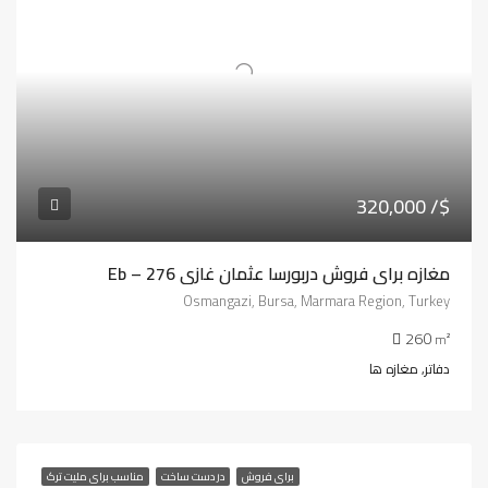
320,000 /$
مغازه برای فروش دربورسا عثمان غازی Eb – 276
Osmangazi, Bursa, Marmara Region, Turkey
260
m²
دفاتر, مغازه ها
برای فروش
در دست ساخت
مناسب برای ملیت ترک