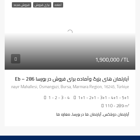
آماده
برای فروش
فروش مجدد
1,900,000 /TL
آپارتمان هاي بزرگ وآماده برای فروش در بورسا Eb – 286
ayır, Panayır Mahallesi, Osmangazi, Bursa, Marmara Region, 16245, Türkiye
1 - 2 - 3 - 4
1+1 - 2+1 - 3+1 - 4+1 - 5+1
110 - 289
m²
آپارتمان دوبلکس, آپارتمان ها در بورسا, مغازه ها