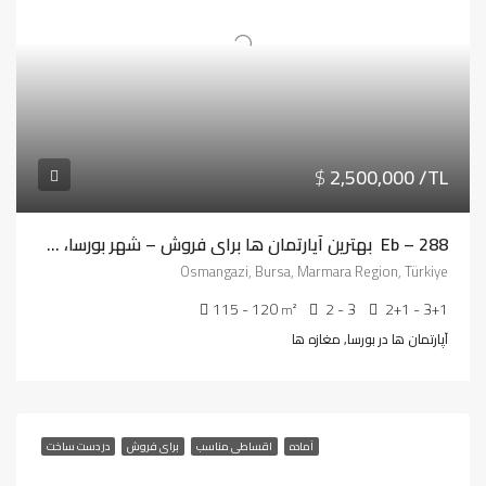
$
2,500,000 /TL
Eb – 288 بهترین آپارتمان ها برای فروش – شهر بورسا، منطقه عثمان غازي
Osmangazi, Bursa, Marmara Region, Türkiye
115 - 120
2 - 3
2+1 - 3+1
m²
آپارتمان ها در بورسا, مغازه ها
آماده
اقساطی مناسب
برای فروش
در دست ساخت