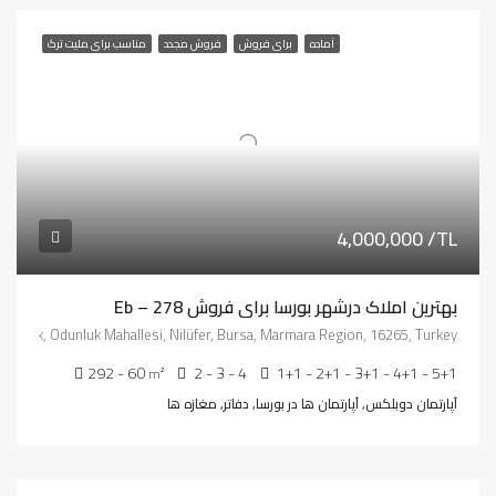
آماده
برای فروش
فروش مجدد
مناسب برای ملیت ترک
4,000,000 /TL
بهترین املاک درشهر بورسا برای فروش Eb – 278
dunluk, Odunluk Mahallesi, Nilüfer, Bursa, Marmara Region, 16265, Turkey
292 - 60
2 - 3 - 4
1+1 - 2+1 - 3+1 - 4+1 - 5+1
m²
آپارتمان دوبلکس, آپارتمان ها در بورسا, دفاتر, مغازه ها