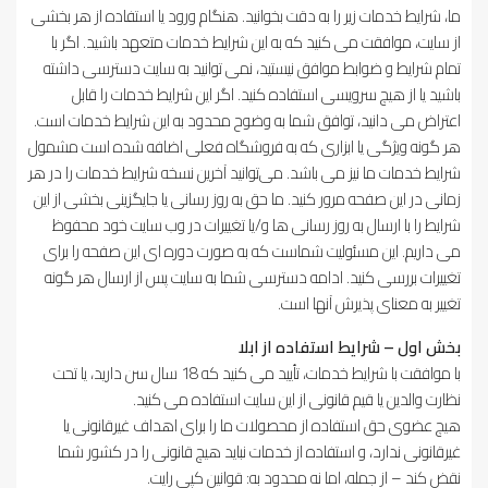
ما، شرایط خدمات زیر را به دقت بخوانید. هنگام ورود یا استفاده از هر بخشی
از سایت، موافقت می کنید که به این شرایط خدمات متعهد باشید. اگر با
تمام شرایط و ضوابط موافق نیستید، نمی توانید به سایت دسترسی داشته
باشید یا از هیچ سرویسی استفاده کنید. اگر این شرایط خدمات را قابل
اعتراض می دانید، توافق شما به وضوح محدود به این شرایط خدمات است.
هر گونه ویژگی یا ابزاری که به فروشگاه فعلی اضافه شده است مشمول
شرایط خدمات ما نیز می باشد. می‌توانید آخرین نسخه شرایط خدمات را در هر
زمانی در این صفحه مرور کنید. ما حق به روز رسانی یا جایگزینی بخشی از این
شرایط را با ارسال به روز رسانی ها و/یا تغییرات در وب سایت خود محفوظ
می داریم. این مسئولیت شماست که به صورت دوره ای این صفحه را برای
تغییرات بررسی کنید. ادامه دسترسی شما به سایت پس از ارسال هر گونه
تغییر به معنای پذیرش آنها است.
بخش اول – شرایط استفاده از ابلا
با موافقت با شرایط خدمات، تأیید می کنید که 18 سال سن دارید، یا تحت
نظارت والدین یا قیم قانونی از این سایت استفاده می کنید.
هیچ عضوی حق استفاده از محصولات ما را برای اهداف غیرقانونی یا
غیرقانونی ندارد، و استفاده از خدمات نباید هیچ قانونی را در کشور شما
نقض کند – از جمله، اما نه محدود به: قوانین کپی رایت.