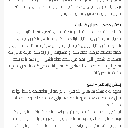
تبعی یا اتفاقی را نمی‌پذیرند، مسئولیت ما در این مناطق اداری به حداکثر
میزان مجاز توسط قانون محدود می‌شود.
بخش دهم – جبران خسارت
شما موافقت می‌کنید که ابلا و شرکت مادر، شعب، شرکا، کارمندان،
مدیران، نمایندگان، پیمانکاران، ارائه‌دهندگان خدمات، پیمانکاران فرعی،
تامین‌کنندگان، کارآموزان و کارمندان را در قبال هرگونه شکایت یا ادعایی، از
جمله دادگاه، غرامت، دفاع کنید، و مسئولیت آن را آزاد کنید. هزینه هایی که
توسط هر شخص ثالثی انجام می شود، خواه ناشی از آن باشد. یا در نتیجه
نقض این شرایط خدمات، یا اسنادی که به آن اشاره می‌کنند، یا نقض قانون یا
حقوق شخص ثالث.
بخش یازدهم – لغو
تعهدات و مسئولیت هایی که قبل از تاریخ لغو این توافقنامه توسط آنها در
قبال همه طرف ها متعهد شده است برای همه اهداف و مقاصد اجرا
می شود.
این شرایط خدمات به قوت خود باقی خواهد ماند مگر اینکه و تا زمانی که
توسط ما یا شما لغو شود. شما می توانید در هر زمان با اطلاع دادن به ما
مبنی بر اینکه دیگر نمی خواهید از خدمات ما استفاده کنید یا زمانی که