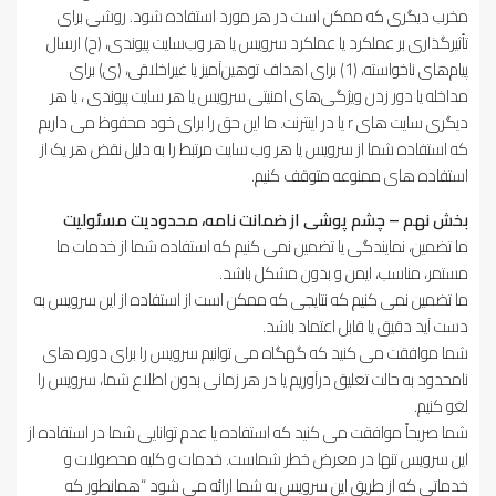
مخرب دیگری که ممکن است در هر مورد استفاده شود. روشی برای
تأثیرگذاری بر عملکرد یا عملکرد سرویس یا هر وب‌سایت پیوندی، (ح) ارسال
پیام‌های ناخواسته، (1) برای اهداف توهین‌آمیز یا غیراخلاقی، (ی) برای
مداخله یا دور زدن ویژگی‌های امنیتی سرویس یا هر سایت پیوندی ، یا هر
دیگری سایت های r یا در اینترنت. ما این حق را برای خود محفوظ می داریم
که استفاده شما از سرویس یا هر وب سایت مرتبط را به دلیل نقض هر یک از
استفاده های ممنوعه متوقف کنیم.
بخش نهم – چشم پوشی از ضمانت نامه، محدودیت مسئولیت
ما تضمین، نمایندگی یا تضمین نمی کنیم که استفاده شما از خدمات ما
مستمر، مناسب، ایمن و بدون مشکل باشد.
ما تضمین نمی کنیم که نتایجی که ممکن است از استفاده از این سرویس به
دست آید دقیق یا قابل اعتماد باشد.
شما موافقت می کنید که گهگاه می توانیم سرویس را برای دوره های
نامحدود به حالت تعلیق درآوریم یا در هر زمانی بدون اطلاع شما، سرویس را
لغو کنیم.
شما صریحاً موافقت می کنید که استفاده یا عدم توانایی شما در استفاده از
این سرویس تنها در معرض خطر شماست. خدمات و کلیه محصولات و
خدماتی که از طریق این سرویس به شما ارائه می شود “همانطور که