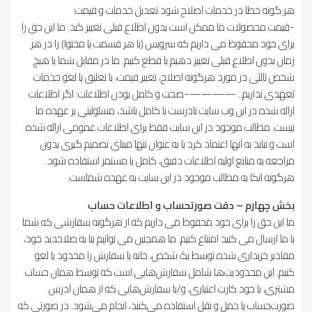
هر گونه خطا در خدمات اصلاح شود.تعدیل خدمات و قیمت:
-قیمت محصولات ما ممکن است بدون اطلاع قبلی تغییر کند. ما این حق را
برای خود محفوظ می داریم که سرویس (یا هر قسمت یا محتوا) را در هر
زمان بدون اطلاع قبلی تغییر دهیم یا قطع کنیم. ما در مقابل شما یا هیچ
شخص ثالثی در مورد هرگونه اصلاح، تغییر قیمت، یا تعلیق یا لغو خدمات
تعهدی نداریم.. ————-صحت و کامل بودن اطلاعات: اگر اطلاعات
ارائه شده در این وب سایت نادرست یا کامل باشد، مسئولیتی بر عهده ما
نیست. مطالب موجود در این سایت فقط برای اطلاعات عمومی ارائه شده
است و نباید به آنها اعتماد کرد یا به عنوان تنها مبنای تصمیم گیری بدون
مراجعه به منابع اولیه اطلاعات دقیق، کامل یا مستمر استفاده شود.
هرگونه اتکا به مطالب موجود در این سایت به عهده شماست.
بخش چهارم – دقت صورتحساب و اطلاعات حساب
ما این حق را برای خود محفوظ می داریم که از هرگونه سفارشی که شما
با ما ارسال می کنید امتناع کنیم. ما همچنین می توانیم بنا به صلاحدید خود،
مقادیر خریداری شده توسط یک شخص، خانه یا سفارش را محدود یا لغو
کنیم. این محدودیت‌ها شامل سفارش‌هایی است که توسط همان حساب
مشتری، یا خود کارت اعتباری، و/یا سفارش‌هایی که از همان آدرس
صورت‌حساب یا حمل و نقل استفاده می‌کنند، انجام می‌شود. در صورتی که