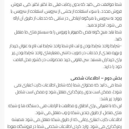
شما موافقت می کنید که بدون رضایت قبلی ما، تکثیر، تکثیر، کپی، فروش،
فروش مجدد، یا سوء استفاده از بخشی از سرویس، استفاده از سرویس، یا
ورود به سرویس یا هرگونه ارتباطی در سایتی که خدمات از طریق آن ارائه
می شود، انجام ندهید.
شما نباید هیچ گونه نقص کامپیوتر یا ویروس را به سیستم های ما منتقل
کنید.
-شرایط واجد شرایط بودن و ثبت نام شما واجد شرایط ثبت نام به عنوان خریدار
و بهره مندی از خدمات در صورت داشتن معیارهای واجد شرایط بودن زیر
برای خریداران هستید: سن قانونی خرید محصولات در کشور محل اقامت
خود را دارید.
بخش دوم – اطلاعات شخصی
شما می دانید که محتوای شما (که شامل اطلاعات کارت اعتباری نمی
شود)، ممکن است بدون رمزگذاری منتقل شود و ممکن است شامل
موارد زیر باشد:
این که با تغییراتی برای انطباق و مطابقت با الزامات فنی دستگاه ها و شبکه
های متصل، از طریق چندین شبکه و وب منتقل می شود.
اطلاعات کارت اعتباری زمانی که از طریق شبکه منتقل می شود همیشه
رمزگذاری می شود. وارد کردن اطلاعات شخصی شما در فروشگاه منوط