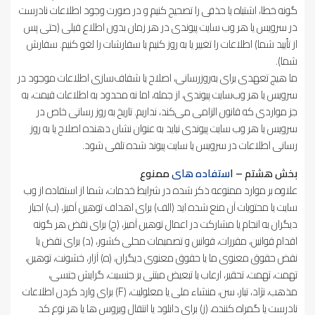
گونه خطا، اشتباه یا حذفی را تصحیح کنیم و در صورت وجود اطلاعات نادرست
در سرویس یا هر وب سایت پیوندی در هر زمان بدون اطلاع قبلی (حتی پس
از تأیید شما) اطلاعات را تغییر یا به روز کنیم یا سفارشات را لغو کنیم. سفارش
شما).
ما هیچ تعهدی برای به‌روزرسانی، اصلاح یا شفاف‌سازی اطلاعات موجود در
سرویس یا هر وب‌سایت پیوندی، از جمله، اما نه محدود به اطلاعات قیمت، به
جز مواردی که قانون الزامی می‌کند، نداریم. تاریخ به روز رسانی خاص در
سرویس یا هر وب سایت پیوندی نباید به عنوان نشان دهنده اصلاح یا به روز
رسانی اطلاعات در سرویس یا سایت پیوند شده تلقی شود.
بخش هشتم – ا
ستفاده های
ممنوع
علاوه بر موارد ممنوعه ذکر شده در شرایط خدمات، شما از استفاده از وب
سایت یا محتویات آن منع شده اید (الف) برای اهداف توهین آمیز، (ب) اجبار
دیگران به انجام یا مشارکت در اعمال توهین آمیز، (ج) برای نقض هر گونه
اقدام قوانین، مقررات، قوانین و تصمیمات محلی کشور، (د) برای نقض یا
نقض حقوق معنوی ما یا حقوق معنوی دیگران، (ه) آزار، خشونت، توهین،
تهمت، تهمت، تحقیر، ارعاب یا تبعیض مبتنی بر جنسیت، گرایش جنسی،
مذهب، نژاد، تبار، سن، منشاء ملی یا معلولیت، (F) برای وارد کردن اطلاعات
نادرست یا گمراه کننده، (ز) برای دانلود یا انتقال ویروس ها یا هر نوع کد