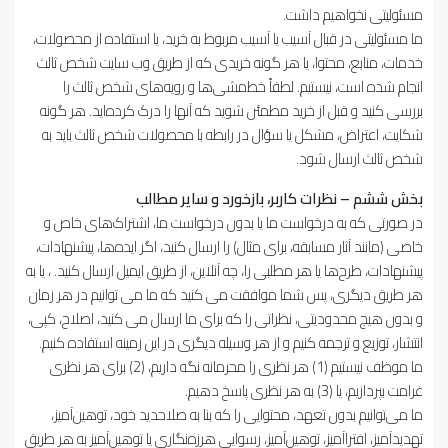
مسئولیتی نخواهیم داشت.
ما مسئولیتی در قبال آسیب یا آسیب مربوط به خرید، یا استفاده از محصولات،
خدمات، منابع، محتوا، یا هر گونه خریدی که از طریق وب سایت شخص ثالث
انجام شده است، نیستیم. لطفاً خط‌مشی‌ها و رویه‌های شخص ثالث را
بررسی کنید و قبل از خرید مطمئن شوید که آنها را درک کرده‌اید. هر گونه
شکایت، اعتراض، مشکل یا سؤال در رابطه با محصولات شخص ثالث باید به
شخص ثالث ارسال شود.
بخش ششم – نظرات کاربر، بازخورد و سایر مطالب
در صورتی که به درخواست ما یا بدون درخواست ما، اشتراک‌های خاص و
خاصی (مانند آثار مسابقه، برای مثال) را ارسال کنید، اگر ایده‌ها، پیشنهادات،
پیشنهادات، طرح‌ها یا هر مطلبی را، چه آنلاین، از طریق ایمیل ارسال کنید. ، یا به
هر طریق دیگری، پس شما موافقت می کنید که ما می توانیم در هر زمان
و بدون هیچ محدودیتی، نظراتی را که برای ما ارسال می کنید، اصلاح، کپی،
انتشار، توزیع و ترجمه کنیم و از هر وسیله دیگری در این زمینه استفاده کنیم.
ما موظف نیستیم (1) هر نظری را محرمانه نگه داریم، (2) برای هر نظری
غرامت بپردازیم، یا (3) به هر نظری پاسخ دهیم.
ما می‌توانیم بدون تعهد، محتوایی را که بنا به صلاحدید خود، توهین‌آمیز،
تهدیدآمیز، افتراآمیز، توهین‌آمیز، رسوایی هرزه‌نگاری یا توهین‌آمیز به هر طریق