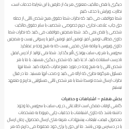
دیگری یا نقض مالکیت معنوی هر یک از طرفین یا این شرایط خدمات است،
نظارت، ویرایش یا حذف کنیم.
شما موافقت می کنید که نظرات شما حقوق هیچ شخص ثالثی از جمله
حق چاپ، علامت تجاری، حریم خصوصی، شخصیت یا سایر حقوق مالکیت
شخصی را نقض نمی کند. شما همچنین موافقت می کنید که نظرات شما
حاوی مطالب توهین آمیز، توهین آمیز، توهین آمیز یا رسوایی نیست و همچنین
حاوی ویروس یا برنامه های مخربی نیست که به هیچ وجه بر عملکرد
سرویس یا هر وب سایت پیوندی تأثیر بگذارد. شما نمی توانید از آدرس ایمیل
نادرست استفاده کنید، ادعا کنید که شخص دیگری هستید، یا ما یا هر
شخص ثالثی را به هیچ وجه در مورد منبع نظرات گمراه کنید. شما تنها
مسئول هرگونه نظری که ارائه می کنید و صحت آنها هستید. ما در قبال
نظرات ارسال شده توسط شما یا هر شخص ثالثی مسئولیتی نداریم و متعهد
نیستیم.
بخش هفتم – اشتباهات و حذفیات
گاهی اوقات ممکن است اطلاعاتی در وب سایت یا سرویس ما وجود
داشته باشد که حاوی اشتباهات یا حذفیات چاپی مربوط به مشخصات
محصول، قیمت، تبلیغات، پیشنهادات، هزینه های ارسال محصول، زمان ارسال
یا در دسترس بودن باشد. ما این حق را برای خود محفوظ می داریم که هر