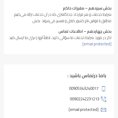
بخش سیزدهم – مقررات حاکم
شرایط خدمات و هر قرارداد جداگانه‌ای که در آن خدمات ارائه می‌کنیم،
مطابق با قوانین نام کشور کنترل و تفسیر می‌شوند. بخش.
بخش چهاردهم – اطلاعات تماس
اگر در مورد شرایط خدمات ما سؤالی دارید، لطفاً آنها را برای ما ارسال کنید
[email protected]
باما درتماس باشید :
00905343240017
00902242231213
[email protected]