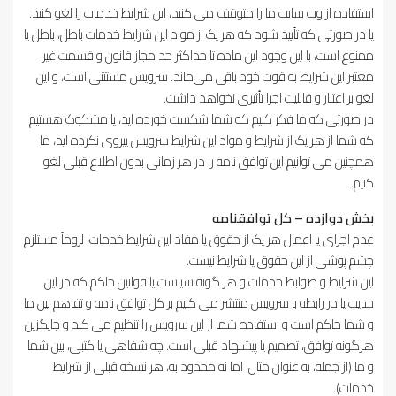
استفاده از وب سایت ما را متوقف می کنید، این شرایط خدمات را لغو کنید.
یا در صورتی که تأیید شود که هر یک از مواد این شرایط خدمات باطل، باطل یا
ممنوع است، با این وجود این ماده تا حداکثر حد مجاز قانون و قسمت غیر
معتبر این شرایط به قوت خود باقی می‌ماند. سرویس مستثنی است، و این
لغو بر اعتبار و قابلیت اجرا تأثیری نخواهد داشت.
در صورتی که ما فکر کنیم که شما شکست خورده اید، یا مشکوک هستیم
که شما از هر یک از شرایط و مواد این شرایط سرویس پیروی نکرده اید، ما
همچنین می توانیم این توافق نامه را در هر زمانی بدون اطلاع قبلی لغو
کنیم.
بخش دوازده – کل توافقنامه
عدم اجرای یا اعمال هر یک از حقوق یا مفاد این شرایط خدمات، لزوماً مستلزم
چشم پوشی از این حقوق یا شرایط نیست.
این شرایط و ضوابط خدمات و هر گونه سیاست یا قوانین حاکم که در این
سایت یا در رابطه با سرویس منتشر می کنیم بر کل توافق نامه و تفاهم بین ما
و شما حاکم است و استفاده شما از این سرویس را تنظیم می کند و جایگزین
هرگونه توافق، تصمیم یا پیشنهاد قبلی است. چه شفاهی یا کتبی، بین شما
و ما (از جمله، به عنوان مثال، اما نه محدود به، هر نسخه قبلی از شرایط
خدمات).