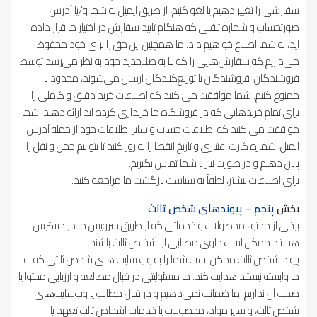
سفارشی را تغییر دهیم یا لغو کنیم، از طریق ایمیل به شما و/یا آدرس
صورتحساب و شماره تلفنی که هنگام تایید سفارش در اختیار ما قرار داده
اید، به شما اطلاع خواهیم داد. ما همچنین این حق را برای خود محفوظ
می‌داریم که سفارش‌هایی را که بنا به صلاحدید خود به نظر می‌رسد توسط
فروشندگان، فروشندگان یا توزیع‌کنندگان ارسال می‌شوند، محدود یا
ممنوع کنیم. شما موافقت می کنید که اطلاعات خرید دقیق و کاملی را
برای تمام خریدهایی که در فروشگاه ما خریداری کرده اید ارائه دهید. شما
موافقت می کنید که اطلاعات حساب و سایر اطلاعات خود از جمله آدرس
ایمیل، شماره کارت اعتباری و تاریخ انقضا را به روز کنید تا بتوانیم حمل و نقل را
پایان دهیم و در صورت نیاز با شما تماس بگیریم.
برای اطلاعات بیشتر، لطفاً به سیاست بازگشت ما مراجعه کنید.
بخش
پنجم – پیوندهای شخص ثالث
برخی از محتوا، محصولات و خدماتی که از طریق سرویس ما در دسترس
هستند ممکن است حاوی مطالبی از اشخاص ثالث باشند.
پیوند شخص ثالث ممکن است شما را به وب سایت های شخص ثالثی که به
ما وابسته نیستند هدایت کند. ما مسئولیتی در قبال مطالعه و ارزیابی محتوا یا
صحت آن نداریم. ما ضمانت نمی‌دهیم و در قبال مطالب یا وب‌سایت‌های
شخص ثالث، و سایر مواد، محصولات یا خدمات اشخاص ثالث تعهد یا