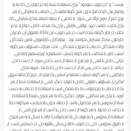
هست” و “در صورت موجود” برای استفاده شما (به جز مواردی که ما به
وضوح بیان کرده ایم) بدون هیچ گونه نمایندگی، ضمانت یا شرایطی از هر
نوع، اعم از صریح ارائه می شود. یا ضمنی، از جمله ضمانت‌ها و شرایطی که
برای تجارت، کیفیت خرید، توانایی بازاریابی برای یک هدف خاص، دوام و عدم
تخلف در نظر گرفته شده است، در هر صورت، این Ebla، مافوق آن، مدیران،
کارکنان، شرکا، مشتریان نخواهد بود. ، پیمانکاران، کارآموزان، تامین کنندگان،
ارائه دهندگان خدمات یا مجوز دهندگان. ، تحت مجازات مسئولیت هر گونه
آسیب، ضرر، یا شکایت، یا هر گونه خسارت مستقیم یا غیرمستقیم تصادفی،
جزایی، خاص یا تبعی از هر نوع، از جمله از دست دادن سود، از دست دادن
درآمد، از دست دادن پس انداز، از دست دادن داده ها ، هزینه های
جایگزینی، یا هر گونه خسارت مشابه بر اساس یک قرارداد، جرم (از جمله سهل
انگاری)، مسئولیت قانونی خاص یا موارد دیگر، ناشی از استفاده شما از هر
یک از خدمات یا محصولات ما که ممکن است با استفاده از خدمات به دست
آورید، یا برای هر شکایتی. موارد دیگری که به هر نحوی مرتبط با استفاده
شما از سرویس یا هر محصول باشد، از جمله، بدون محدودیت، هرگونه خطا
یا حذف در محتوا، یا هر گونه از دست دادن یا آسیب از هر نوع ناشی از
استفاده از سرویس یا محتویات آن (یا محصولات) ارائه، یا ارسال یا به هر نحوی
از طریق سرویس، حتی در صورت اطلاع رسانی بالقوه آن، در دسترس است. از
آنجایی که برخی از مناطق اداری استثنای مسئولیت محدود در قبال خسارات