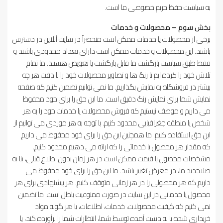
به سیاست حفظ حریم خصوصی ما است.
بخش سوم – محصولات و خدمات
برخی از محصولات یا خدمات ممکن است منحصراً در سایت آنلاین در دسترس
باشند. این محصولات و خدمات ممکن است دارای تعداد محدودی باشند و
فقط طبق سیاست بازگشت ما قابل بازگشت یا تعویض هستند. ما تمام
تلاش خود را کرده ایم تا رنگ ها و تصاویر محصولات خود را با دقت هر چه
بیشتر در فروشگاه به نمایش بگذاریم. ما نمی توانیم تضمین کنیم که صفحه
نمایش شما برای نمایش رنگ دقیق است. ما این حق را برای خود محفوظ
می داریم و موظف نیستیم که فروش محصولات یا خدمات خود را به هر
شخص یا منطقه جغرافیایی محدود کنیم. با توجه به هر موردی می توانیم از
این حق استفاده کنیم. ما همچنین این حق را برای خود محفوظ می داریم
که مقدار هر محصول یا خدماتی را که ارائه می دهیم محدود کنیم.
مشخصات محصول یا قیمت ممکن است در هر زمان بدون اطلاع قبلی، بنا به
صلاحدید ما، در معرض تغییر باشد. ما این حق را برای خود محفوظ می
داریم که هر محصولی را در هر زمانی متوقف کنیم. هر پیشنهادی برای هر
محصول یا خدماتی در این سایت در صورت ممنوعیت باطل است. ما تضمین
نمی کنیم که کیفیت محصولات، خدمات، اطلاعات، یا هر گونه مواد
خریداری شده یا به دست آمده توسط شما، انتظارات شما را برآورده کند، یا