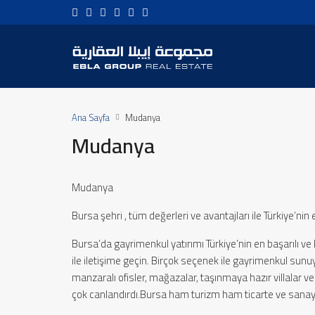
Ana Sayfa
Mudanya
Mudanya
Mudanya
Bursa şehri , tüm değerleri ve avantajları ile Türkiye’nin 
Bursa’da gayrimenkul yatırımı Türkiye’nin en başarılı ve 
ile iletişime geçin. Birçok seçenek ile gayrimenkul sunuyor
manzaralı ofisler, mağazalar, taşınmaya hazır villalar
çok canlandırdı.Bursa ham turizm ham ticarte ve sanayi şe