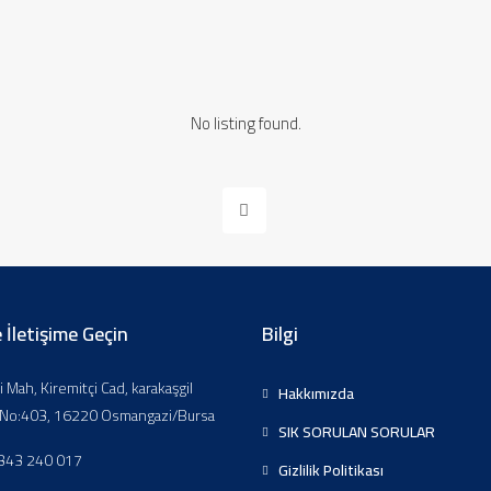
No listing found.
 İletişime Geçin
Bilgi
li Mah, Kiremitçi Cad, karakaşgil
Hakkımızda
, No:403, 16220 Osmangazi/Bursa
SIK SORULAN SORULAR
343 240 017
Gizlilik Politikası