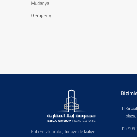
Mudanya
0 Property
Bizimle
Kırcaa
plaza
+905 
Ebla Emlak Grubu, Türkiye’de faaliyet