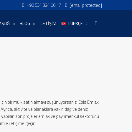
+90 534 324 00 17
[email protected]
ŞLIĞI
BLOG
İLETIŞIM
TÜRKÇE
ek için bir mülk satın almayı düşünüyorsanız, Ebla Emlak
i. Ayrıca, aktivite ve olanaklara yakın dağ ve deniz
da yapılan son projeler emlak ve gayrimenkul sektörünü
imle iletişime geçin.