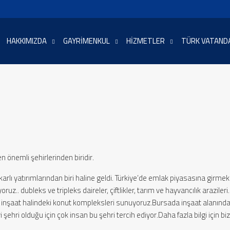
HAKKIMIZDA
GAYRIMENKUL
HIZMETLER
TÜRK VATANDA
en önemli şehirlerinden biridir.
karlı yatırımlarından biri haline geldi. Türkiye’de emlak piyasasına girm
uz.. dubleks ve tripleks daireler, çiftlikler, tarım ve hayvancılık araziler
 ve inşaat halindeki konut kompleksleri sunuyoruz.Bursada inşaat alanın
hri olduğu için çok insan bu şehri tercih ediyor.Daha fazla bilgi için biz