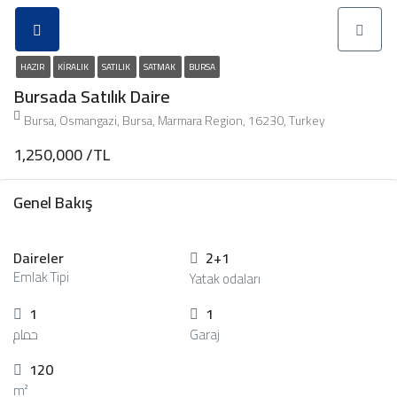
HAZIR
KIRALIK
SATILIK
SATMAK
BURSA
Bursada Satılık Daire
Bursa, Osmangazi, Bursa, Marmara Region, 16230, Turkey
1,250,000 /TL
Genel Bakış
Daireler
2+1
Emlak Tipi
Yatak odaları
1
1
حمام
Garaj
120
m²