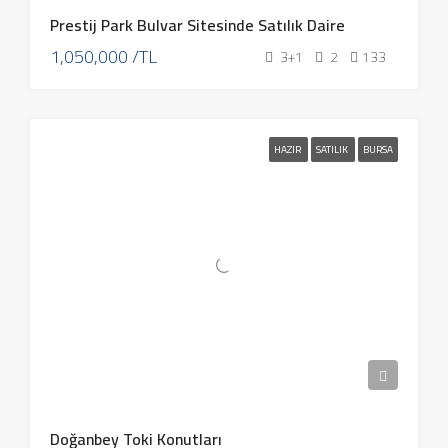
Prestij Park Bulvar Sitesinde Satılık Daire
1,050,000 /TL
3+1
2
133
HAZIR
SATILIK
BURSA
Doğanbey Toki Konutları