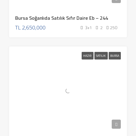
Bursa Soğanlıda Satılık Sıfır Daire Eb – 244
TL
2,650,000
3+1
2
250
HAZIR
SATILIK
BURSA