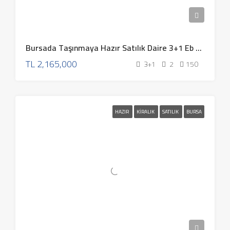
Bursada Taşınmaya Hazır Satılık Daire 3+1 Eb – 301
TL
2,165,000
3+1
2
150
HAZIR
KIRALIK
SATILIK
BURSA