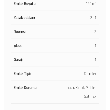
Emlak Boyutu:
120 m²
Yatak odaları:
2+1
Rooms:
2
حمام:
1
Garaj:
1
Emlak Tipi:
Daireler
Emlak Durumu:
hazır, Kiralık, Satılık,
Satmak