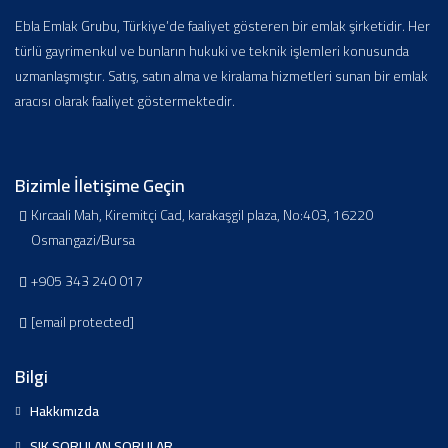
Ebla Emlak Grubu, Türkiye’de faaliyet gösteren bir emlak şirketidir. Her
türlü gayrimenkul ve bunların hukuki ve teknik işlemleri konusunda
uzmanlaşmıştır. Satış, satın alma ve kiralama hizmetleri sunan bir emlak
aracısı olarak faaliyet göstermektedir.
Bizimle İletişime Geçin
Kırcaali Mah, Kiremitçi Cad, karakaşgil plaza, No:403, 16220
Osmangazi/Bursa
+905 343 240 017
[email protected]
Bilgi
Hakkımızda
SIK SORULAN SORULAR