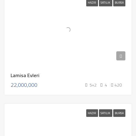
HAZIR
SATILIK
BURSA
Lamisa Evleri
22,000,000
5+2
4
420
HAZIR
SATILIK
BURSA