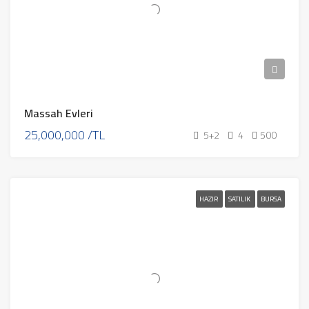
Massah Evleri
25,000,000 /TL
5+2
4
500
HAZIR
SATILIK
BURSA