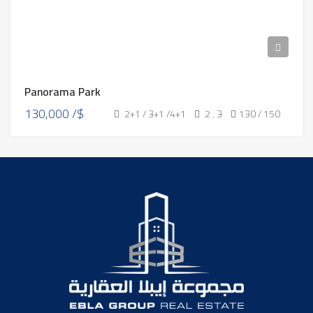
Panorama Park
130,000 /$
2+1 / 3+1 /4+1
2 . 3
130 / 150