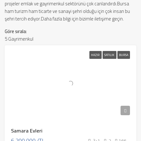
projeler emlak ve gayrimenkul sektörünü çok canlandırdı.Bursa
ham turizm ham ticarte ve sanayi şehri olduğu için çok insan bu
şehri tercih ediyor.Daha fazla bilgi için bizimle iletişime geçin.
Göre sırala:
5 Gayrimenkul
HAZIR
SATILIK
BURSA
Samara Evleri
6,200,000 /TL
3+1
2
166