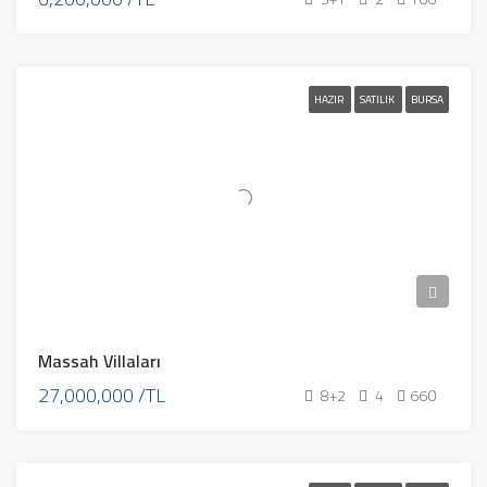
HAZIR
SATILIK
BURSA
Massah Villaları
27,000,000 /TL
8+2
4
660