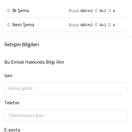
İlk Şema
Boyut:
660 m2
8+2
4
İkinci Şema
Boyut:
660 m2
8+2
4
İletişim Bilgileri
Bu Emlak Hakkında Bilgi Alın
İsim
Telefon
E-posta