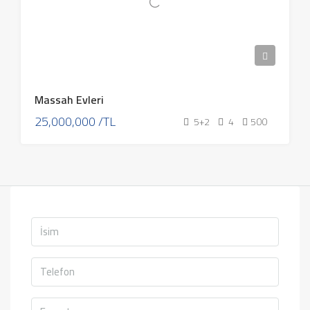
Massah Evleri
25,000,000 /TL
5+2
4
500