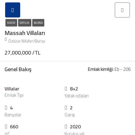
HAZIR
SATILIK
BURSA
Massah Villaları
Özlüce Nilüfer/Bursa
27,000,000 /TL
Genel Bakış
Emlak kimliği:
Eb - 206
Villalar
8+2
Emlak Tipi
Yatak odaları
4
2
Banyolar
Garaj
660
2020
m²
Kuruluş yılı