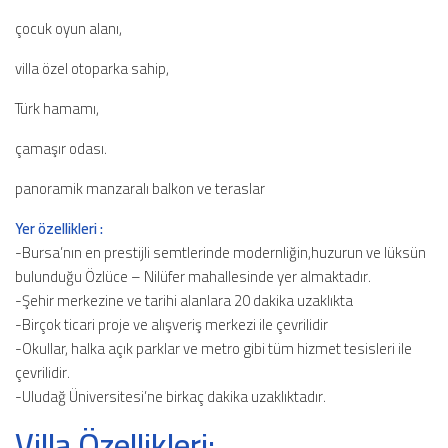
çocuk oyun alanı,
villa özel otoparka sahip,
Türk hamamı,
çamaşır odası.
panoramik manzaralı balkon ve teraslar
Yer özellikleri :
-Bursa’nın en prestijli semtlerinde modernliğin,huzurun ve lüksün
bulunduğu Özlüce – Nilüfer mahallesinde yer almaktadır.
-Şehir merkezine ve tarihi alanlara 20 dakika uzaklıkta
-Birçok ticari proje ve alışveriş merkezi ile çevrilidir
-Okullar, halka açık parklar ve metro gibi tüm hizmet tesisleri ile
çevrilidir.
-Uludağ Üniversitesi’ne birkaç dakika uzaklıktadır.
Villa Özellikleri: