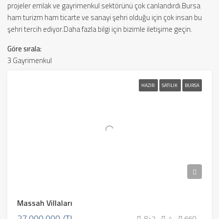
projeler emlak ve gayrimenkul sektörünü çok canlandırdı.Bursa
ham turizm ham ticarte ve sanayi şehri olduğu için çok insan bu
şehri tercih ediyor.Daha fazla bilgi için bizimle iletişime geçin.
Göre sırala:
3 Gayrimenkul
HAZIR
SATILIK
BURSA
Massah Villaları
27,000,000 /TL
8+2
4
660