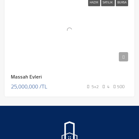
HAZIR
SATILIK
BURSA
Massah Evleri
25,000,000 /TL
5+2
4
500