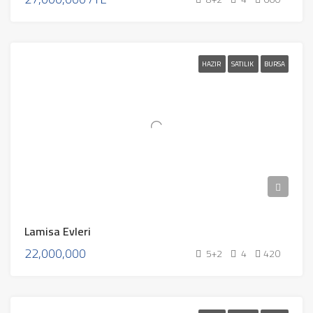
HAZIR
SATILIK
BURSA
Lamisa Evleri
22,000,000
5+2
4
420