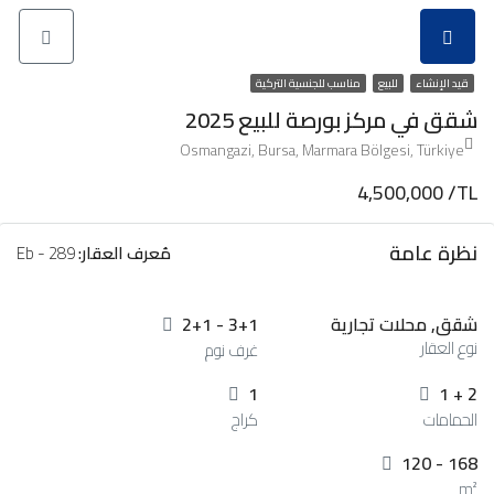
قيد الإنشاء
للبيع
مناسب للجنسية التركية
شقق في مركز بورصة للبيع 2025
Osmangazi, Bursa, Marmara Bölgesi, Türkiye
4,500,000 /TL
نظرة عامة
مُعرف العقار:
Eb - 289
شقق, محلات تجارية
2+1 - 3+1
نوع العقار
غرف نوم
1
1 + 2
الحمامات
كراج
120 - 168
m²