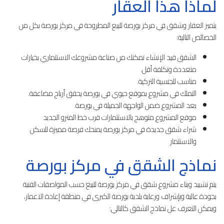
لماذا هذا العقار
يتميز العقار وشقق في مركز بورصة للبيع المطروحة في مركز بورصة بكل من
الخصائص التالية:
الشقق قيد الإنشاء تمكنك من صناعة مشروعك الاستثماري بخيارات
متعددة وتكلفة أقل.
مناسب للجنسية التركية.
التملك في مشروع بموقع حيوي في بورصة يحقق أرباح مضاعفة.
يعد المشروع ضمن الواجهة الجميلة في بورصة.
موقع المشروع متوهج بالاستثمارات قرب خط المترو الجديد
شراء شقق جديدة في مركز بورصة يمنحك فرصة مميزة للسكن
والاستثمار
نماذج الشقق في مركز بورصة
يتم تشييد وبناء مشروع شقق في مركز بورصة للبيع حسب المواصفات الفنية
بجودة عالية وبإشراف ورعاية بلدية بورصة الكبرى في منطقة إعادة الاعمار،
ويمكن التعرف عل نماذج الشقق كالتالي: