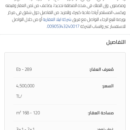
ومضمون. وإن التملك في هذه المنطقة تحديدا، يضاعف من ثمن العقار وقيمته
ويكسب المستثمر أرباحا مادية كبيرة، وللمزيد من التفاصيل حول شقق في مركز
بورصة للبيع الرجاء التواصل مع فريق
شركة ايبلا العقارية
أو من خلال التواصل
للاستفسار عبر واتساب الشركة
00905343240017
.
التفاصيل
مُعرف العقار:
Eb - 289
السعر:
4,500,000
/TL
مساحة العقار:
120 - 168 m²
غرف نوم:
2+1 - 3+1