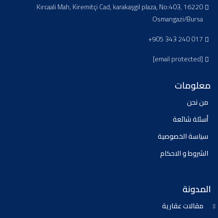
Kırcaali Mah, Kiremitçi Cad, karakaşgil plaza, No:403, 16220
Osmangazi/Bursa
+905 343 240 017
[email protected]
معلومات
من نحن
أسئلة شائعة
سياسة الخصوصية
الشروط و الاحكام
المدونة
مقالات عقارية