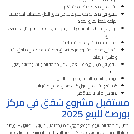
القرب من مركز مدينة بورصة 2كم.
شقق في مركز بورصة للبيع قريب من طرق النقل ومحطات المواصلات
الهامة كخط المترو الجديد.
تتوفر في منطقة المشروع المدارس الحكومية والخاصة وكليات جامعة
أولوداغ.
كما يوجد مشافي حكومية وخاصة.
يقع في محيط المشروع مراكز تسوق فخمة والعديد من مرافق الترفيه
وأماكن النزهات:
شقق في مركز بورصة للبيع قريب من حديقة الحيوانات وحديقة زهور
بورصة.
قربه من السوق المسقوف وخان الحرير.
كما يقع بالقرب من مول كنت ميدان ومول ظافر بلازا
قربه من كراج بورصة 6كم.
مستقبل مشروع شقق في مركز
بورصة للبيع 2025
تحظى منطقة المشروع بموقع حيوي متميز جدا على طريق إسطنبول – بورصة.
ويمتاز الاستثمار في شقق في مركز بورصة للبيع بالازدهار ويبشر بمستقبل واعد