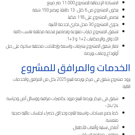
المساحة الإجمالية للمشروع 11.000 متر مربع.
يتكون المشروع من 6 كتل ، 13 طابقا، ويضم 193 شقة.
يتضمن المشروع على 118 مكتبا.
يحوي المشروع 30 محل تجاري لخدمة الأبنية.
لشقق المشروع خيارات متنوعة وتصاميم فخمة مختلفة تناسب كافة
الأذواق والإمكانيات 2+1 و 3+1.
تمتاز شقق المشروع بشرفات واسعة وإطلالات مخملية ساحرة على جبل
أولوداغ وغابات بورصة.
الخدمات والمرافق للمشروع
يزود مشروع شقق في مركز بورصة للبيع 2025 بكل من المرافق والخدمات
التالية:
شقق في مركز بورصة للبيع مزود بكاميرات مراقبة ووسائل أمن وحراسة
24/24-
كما يضم مساحات واسعة للتنزه وحدائق خضراء لجلسات عائلية صحية
منعشة.
أماكن تسلية وألعاب للأطفال.
مواقف منظمة للسيارات.