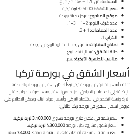
المساحة:
من 120 – 168 متر مربع.
سعر الشقة:
3250000 ليرة تركية.
موقع المشروع:
مركز مدينة بورصة.
عدد غرف النوم:
2+1 – 3+1.
عدد الحمامات:
1 + 2.
الكراج:
1.
نماذج العقارات:
شقق ومحلات تجارية للبيع في بورصة.
حالة الشقق:
قيد الإنشاء
،
للبيع.
مناسب للجنسية التركية:
نعم.
أسعار الشقق في بورصة تركيا
تختلف أسعار الشقق في بورصة تركيا تبعاً لمكان العقار في بورصة والمنطقة
بالإضافة إلى الخدمات والمرافق المزود فيها العقار وسعر صرف الدولار مقابل
الليرة ونسبة التضخم في الاقتصاد التركي وأسعار مواد البناء، ويمكن الاطلاع على
عروض اسعار الشقق في بورصة تركيا كالتالي:
سعر شقة في عثمان غازي بورصة يساوي
3,100,000 ليرة تركية.
أسعار شقق مشروع كايابا بورصة
4,300,000 ليرة تركية.
سعر شقة في مشروع أورهان غازي في بورصة يساوي
73,000 دولار