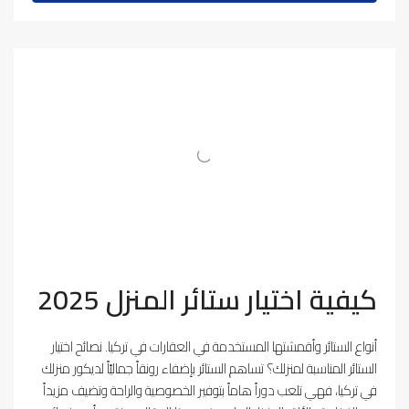
كيفية اختيار ستائر المنزل 2025
أنواع الستائر وأقمشتها المستخدمة في العقارات في تركيا. نصائح اختيار
الستائر المناسبة لمنزلك؟ تساهم الستائر بإضفاء رونقاً جماليّاً لديكور منزلك
في تركيا، فهي تلعب دوراً هاماً بتوفير الخصوصية والراحة وتضيف مزيداً