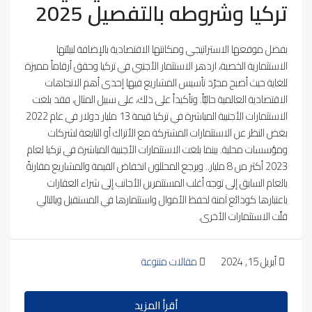
تركيا وشروطه بالتفصيل 2025
بفضل موقعها الاستراتيجي ومكانتها الاقتصادية بالإضافة لبيئتها
الاستثمارية الخصبة، ازدهر الاستثمار الأجنبي في تركيا وحقق أرقاماً مميزة
للغاية حيث أصبح مجرّد تأسيس المشاريع فيها إحدى أهم الاتجاهات
الاقتصادية العالمية حاليّاً. وتأكيداً على ذلك، على سبيل المثال، فقد بلغت
الاستثمارات الأجنبية المباشرة في تركيا قيمة 13 مليار دولار في عام 2022
بغض النظر عن الاستثمارات المشتركة مع الأتراك أو التابعة لشركات
ومؤسسات محلية. بينما بلغت الاستثمارات الأجنبية المباشرة في تركيا لعام
2023 أكثر من 8 مليار.. ويرجع المحللون انخفاض القيمة والمشاريع مقارنةً
بالعام السابق إلى توجه أغلب المستثمرين الأجانب إلى شراء العقارات
باعتبارها كودائع آمنة لحفظ الأموال واستثمارها في المستقبل وبالتالي
قلّت الاستثمارات الأخرى.
أبريل 15, 2024
مقالات متنوعة
أقرأ المزيد