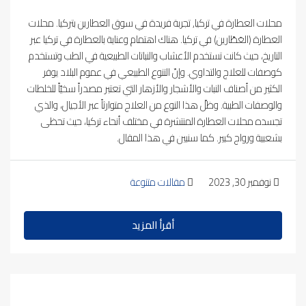
محلات العطارة في تركيا, تجربة فريدة في سوق العطارين بتركيا. محلات
العطارة (العَطّارين) في تركيا. هناك اهتمام وعناية بالعطارة في تركيا عبر
التاريخ، حيث كانت تستخدم الأعشاب والنباتات الطبيعية في الطب وتستخدم
كوصفات للعلاج والتداوي. وإنّ التنوع الطبيعي في عموم البلاد يوفر
الكثير من أصناف النبات والأشجار والأزهار التي تعتبر مصدراً سخيّاً للخلطات
والوصفات الطبية. وظلّ هذا النوع من العلاج متوارثاً عبر الأجيال، والذي
تجسده محلات العطارة المنتشرة في مختلف أنحاء تركيا، حيث تحظى
بشعبية ورواج كبير. كما سنبين في هذا المقال.
نوفمبر 30, 2023
مقالات متنوعة
أقرأ المزيد