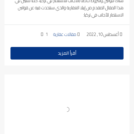
هناك قوانين وشروط خاصة بالأجانب للاستثمار في تركيا، كما سنبين في
هذا المقال المقدم من إيبلا العقارية والذي سنتحدث فيه عن قوانين
الاستثمار للأجانب في تركيا:
أغسطس 10, 2022
مقالات عقارية
1
أقرأ المزيد