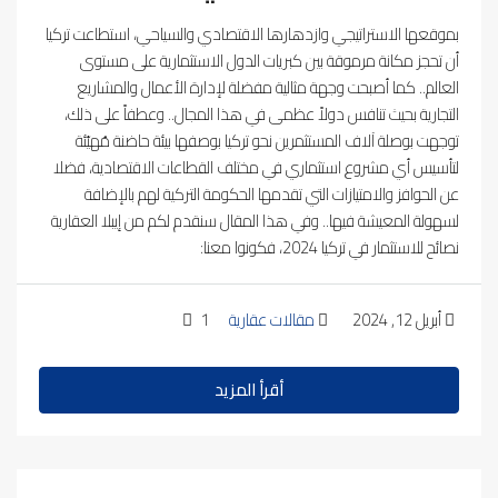
بموقعها الاستراتيجي وازدهارها الاقتصادي والسياحي، استطاعت تركيا
أن تحجز مكانة مرموقة بين كبريات الدول الاستثمارية على مستوى
العالم.. كما أصبحت وجهة مثالية مفضلة لإدارة الأعمال والمشاريع
التجارية بحيث تنافس دولاً عظمى في هذا المجال.. وعطفاً على ذلك،
توجهت بوصلة آلاف المستثمرين نحو تركيا بوصفها بيئة حاضنة مُهيّئة
لتأسيس أي مشروع استثماري في مختلف القطاعات الاقتصادية، فضلا
عن الحوافز والامتيازات التي تقدمها الحكومة التركية لهم بالإضافة
لسهولة المعيشة فيها.. وفي هذا المقال سنقدم لكم من إيبلا العقارية
نصائح للاستثمار في تركيا 2024، فكونوا معنا:
أبريل 12, 2024
مقالات عقارية
1
أقرأ المزيد