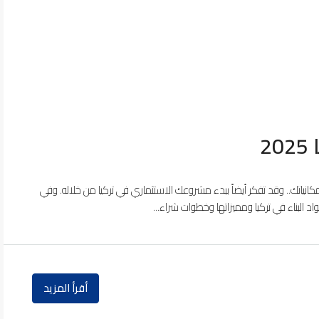
2
قاً لنموذج تصوراتك وإمكانياتك.. وقد تفكر أيضاً ببدء مشروعك الاستثماري في تركيا من خلاله. وفي
اد البناء في تركيا ومميزاتها وخطوات شراء...
أقرأ المزيد