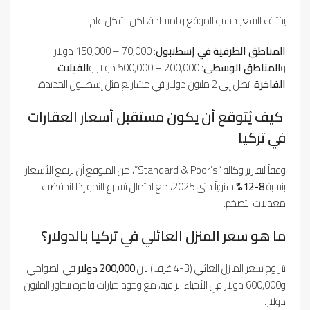
يختلف السعر حسب الموقع والمساحة، لكن بشكل عام:
المناطق الطرفية في إسطنبول
: 70,000 – 150,000 دولار
و
المناطق الوسطى
: 200,000 – 500,000 دولار و
الفيلات
الفاخرة
: تصل إلى 2 مليون دولار في مشاريع مثل إسطنبول الجديدة.
كيف يُتوقع أن يكون مستقبل أسعار العقارات
في تركيا
وفقاً لتقارير وكالة “Standard & Poor’s”، من المتوقع أن ترتفع الأسعار
بنسبة
8-12%
سنوياً حتى 2025، مع احتمال تسارع النمو إذا انخفضت
معدلات التضخم.
ما هو سعر المنزل العائلي في تركيا بالدولار؟
يتراوح سعر المنزل العائلي (3-4 غرف) بين
200,000 دولار
في الضواحي
و600,000 دولار في الأحياء الراقية، مع وجود خيارات فاخرة تتجاوز المليون
دولار.