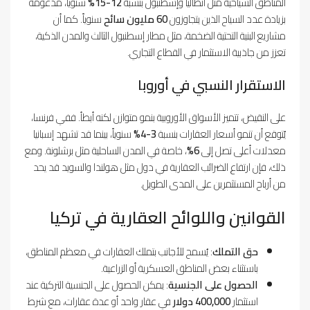
المناطق السياحية مثل أنطاليا وإسطنبول بنسبة
12-15%
سنوياً، مدعومة
بزيادة عدد السياح الذين يتجاوزون
60 مليون سائح
سنوياً. كما أن
مشاريع البنية التحتية الضخمة، مثل مطار إسطنبول الثالث والمدن الذكية،
تعزز من جاذبية الاستثمار في القطاع التجاري.
الاستقرار النسبي في أوروبا
على النقيض، تتميز الأسواق الأوروبية بنمو متوازن لكنه أبطأ. ففي فرنسا،
يُتوقع أن تنمو أسعار العقارات بنسبة
3-4%
سنوياً، بينما قد تشهد إسبانيا
معدلات أعلى تصل إلى
6%
، خاصة في المدن الساحلية مثل برشلونة. ومع
ذلك، فإن ارتفاع الضرائب العقارية في دول مثل هولندا والسويد قد يحد
من أرباح المستثمرين على المدى الطويل.
القوانين واللوائح العقارية في تركيا
حق التملك
: يُسمح للأجانب بتملك العقارات في معظم المناطق،
باستثناء بعض المناطق العسكرية أو الزراعية.
الحصول على الجنسية
: يمكن الحصول على الجنسية التركية عند
استثمار
400,000 دولار
في عقار واحد أو عدة عقارات، مع شرط