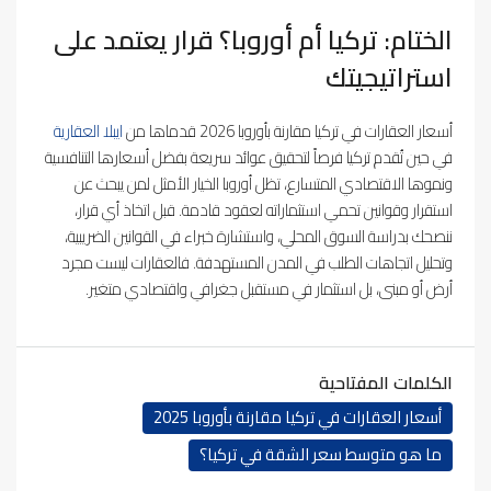
الختام: تركيا أم أوروبا؟ قرار يعتمد على
استراتيجيتك
أسعار العقارات في تركيا مقارنة بأوروبا 2026 قدماها من
ايبلا العقارية
في حين تُقدم تركيا فرصاً لتحقيق عوائد سريعة بفضل أسعارها التنافسية
ونموها الاقتصادي المتسارع، تظل أوروبا الخيار الأمثل لمن يبحث عن
استقرار وقوانين تحمي استثماراته لعقود قادمة. قبل اتخاذ أي قرار،
ننصحك بدراسة السوق المحلي، واستشارة خبراء في القوانين الضريبية،
وتحليل اتجاهات الطلب في المدن المستهدفة. فالعقارات ليست مجرد
أرض أو مبنى، بل استثمار في مستقبل جغرافي واقتصادي متغير.
الكلمات المفتاحية
أسعار العقارات في تركيا مقارنة بأوروبا 2025
ما هو متوسط سعر الشقة في تركيا؟