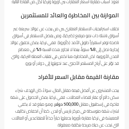
تعود أسباب مقارنة أسعار العقارات بين أوروبا وتركيا لكل من النقاط التالية:
الموازنة بين المخاطرة والعائد للمستثمرين
تختلف استراتيجيات الاستثمار العقاري بين من يبحث عن عوائد سريعة عبر
أسواق ناشئة ذات نمو مرتفع (كتركيا)، ومن يفضل الاستثمار في أسواق
ناضجة توفر استقراراً طويل الأمد (كأوروبا). ففي تركيا، يمكن تحقيق عوائد
إيجارية تصل إلى
8%
سنوياً، بينما لا تتجاوز هذه النسبة
5%
في معظم
المدن الأوروبية. لكن المخاطرة هنا تكمن في تقلبات العملة التركية، والتي
قد تؤثر على أرباح المستثمر الأجنبي عند تحويلها إلى دولار أو يورو.
مقارنة القيمة مقابل السعر للأفراد
يبحث المشترون عن أفضل قيمة مقابل المال، سواءً كان الهدف شراء
سكن دائم أو عقار لقضاء العطلات. ففي تركيا، يمكن الحصول على شقة
فاخرة في إسطنبول مقابل
500,000 دولار
، وهو مبلغ قد لا يكفي
لشراء شقة متوسطة في مركز باريس أو لندن. كما أن انخفاض تكاليف
المعيشة في تركيا مقارنة بأوروبا يجعلها خياراً جذاباً للمتقاعدين أو العائلات
التي تبحث عن حياة مريحة بتكلفة معقولة.