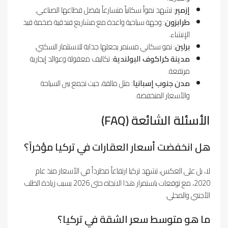
إزمير
: تشهد نمواً سكانياً متسارعاً بفضل قطاعها الصناعي.
طرابزون
: وجهة سياحية واعدة مع مشاريع فندقية ضخمة قيد
الإنشاء.
برلين
: نمو سكاني مستمر يجعلها جذابة للاستثمار السكني.
مدينة كراكوف البولندية
: تكاليف معقولة وعوائد إيجارية
مرتفعة.
مدن جنوب إسبانيا
: مثل مالقة، حيث تجمع بين السياحة
والأسعار المنخفضة.
الأسئلة الشائعة (FAQ)
هل انخفضت أسعار العقارات في تركيا مؤخراً؟
لا، بل على العكس، تشهد تركيا ارتفاعاً مطرداً في الأسعار منذ عام
2020، مع توقعات باستمرار هذا الاتجاه حتى 2026 بسبب زيادة الطلب
الأجنبي والمحلي.
ما هو متوسط سعر الشقة في تركيا؟