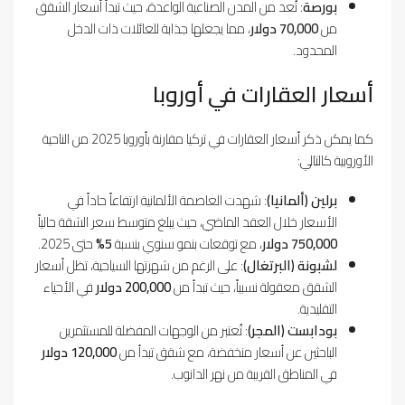
بورصة
: تُعد من المدن الصناعية الواعدة، حيث تبدأ أسعار الشقق
من
70,000 دولار
، مما يجعلها جذابة للعائلات ذات الدخل
المحدود.
أسعار العقارات في أوروبا
كما يمكن ذكر أسعار العقارات في تركيا مقارنة بأوروبا 2025 من الناحية
الأوروبية كالتالي:
برلين (ألمانيا)
: شهدت العاصمة الألمانية ارتفاعاً حاداً في
الأسعار خلال العقد الماضي، حيث يبلغ متوسط سعر الشقة حالياً
750,000 دولار
، مع توقعات بنمو سنوي بنسبة
5%
حتى 2025.
لشبونة (البرتغال)
: على الرغم من شهرتها السياحية، تظل أسعار
الشقق معقولة نسبياً، حيث تبدأ من
200,000 دولار
في الأحياء
التقليدية.
بودابست (المجر)
: تُعتبر من الوجهات المفضلة للمستثمرين
الباحثين عن أسعار منخفضة، مع شقق تبدأ من
120,000 دولار
في المناطق القريبة من نهر الدانوب.