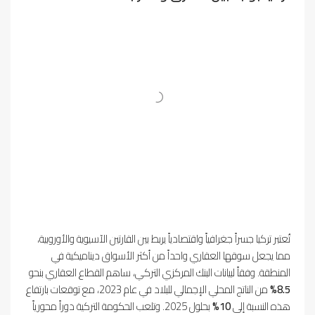
تُعتبر تركيا جسراً جغرافياً واقتصادياً يربط بين القارتين الآسيوية والأوروبية،
مما يجعل سوقها العقاري واحداً من أكثر الأسواق ديناميكية في
المنطقة. وفقاً لبيانات البنك المركزي التركي، ساهم القطاع العقاري بنحو
8.5%
من الناتج المحلي الإجمالي للبلاد في عام 2023، مع توقعات بارتفاع
هذه النسبة إلى
10%
بحلول 2025. وتلعب الحكومة التركية دوراً محورياً