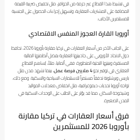
في تنشيط هذا القطاع عبر حزمة من الحوافز، مثل تخفيض ضريبة القيمة
المضافة على المشتريات العقارية، وتسهيل إجراءات الحصول على الجنسية
للمستثمرين الأجانب.
أوروبا القارة العجوز المنفس الاقتصادي
على الجانب الآخر من أسعار العقارات في تركيا مقارنة بأوروبا 2026، تحافظ
دول الاتحاد الأوروبي على جاذبيتها العقارية بفضل أنظمتها المالية
المستقرة وبنيتها التحتية المتطورة. ففي ألمانيا، مثلاً، يُساهم القطاع
العقاري في توفير نحو
4 ملايين فرصة عمل
، بينما تشهد مدن مثل
باريس وبرشلونة تدفقاً مستمراً للاستثمارات السياحية والسكنية. ومع ذلك،
تواجه أوروبا تحديات ديموغرافية، مثل انخفاض معدلات المواليد
وشيخوخة السكان، مما قد يؤثر على الطلب على الوحدات السكنية في
المدن الصغيرة.
فرق أسعار العقارات في تركيا مقارنة
بأوروبا 2026 للمستثمرين