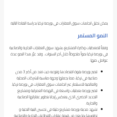
يمكن تحليل اتجاهات سوق العقارات في بورصة تركيا بدراسة النقاط التالية:
النمو المستمر
وفقاً للمعطيات وكثرة المشاريع، يشهد سوق العقارات التجارية والصناعية
في بورصة تركيا نمواً ملحوظاً خلال آخر السنوات.. وقد عزّز هذا النمو عدة
عوامل، منها:
تتميز بورصة بقوة اقتصادها وتنوعه حيث تعد من أكبر 3 مدن
صناعية في تركيا، مما يجعلها وجهة مناسبة للشركات المحلية
والعالمية للاستثمار عبر اتجاهات سوق العقارات في بورصة تركيا.
تتميز بورصة بعمليات واسعة في النهضة العمرانية ومشاريع
التجديد الحضري الذي ينعكس إيجابا بتطوير عقاراتها الصناعية
والتجارية.
تشهد مدينة بورصة مشاريع حثيثة في تحسين البنية التحتية و
تطويرها بما يعزز من قيمة عقارات القطاعات التجارية والصناعية