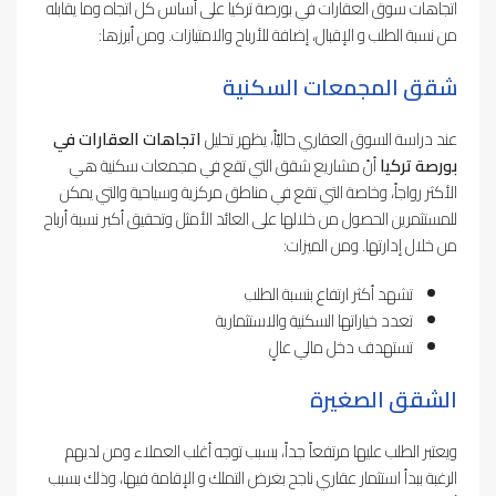
اتجاهات سوق العقارات في بورصة تركيا على أساس كل اتجاه وما يقابله
من نسبة الطلب و الإقبال، إضافة للأرباح والامتيازات. ومن أبرزها:
شقق المجمعات السكنية
عند دراسة السوق العقاري حاليّاً، يظهر تحليل
اتجاهات العقارات في
بورصة تركيا
أنّ مشاريع شقق التي تقع في مجمعات سكنية هي
الأكثر رواجاً، وخاصة التي تقع في مناطق مركزية وسياحية والتي يمكن
للمستثمرين الحصول من خلالها على العائد الأمثل وتحقيق أكبر نسبة أرباح
من خلال إدارتها. ومن الميزات:
تشهد أكثر ارتفاع بنسبة الطلب
تعدد خياراتها السكنية والاستثمارية
تستهدف دخل مالي عالٍ
الشقق الصغيرة
ويعتبر الطلب عليها مرتفعاً جداً، بسبب توجه أغلب العملاء ومن لديهم
الرغبة ببدأ استثمار عقاري ناجح بغرض التملك و الإقامة فيها، وذلك بسبب