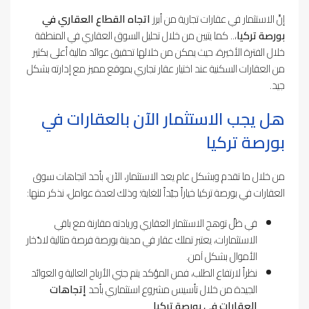
إنَّ الاستثمار في عقارات تجارية من أبرز
اتجاه القطاع العقاري في
بورصة تركيا
،.. كما يتبين من خلال تحليل السوق العقاري في المنطقة
خلال الفترة الأخيرة، حيث يمكن من خلالها تحقيق عوائد مالية أعلى بكثير
من العقارات السكنية عند اختيار عقار تجاري بموقع مميز مع إدارته بشكل
جيد.
هل يجب الاستثمار الآن بالعقارات في
بورصة تركيا
من خلال ما تقدم وبشكل عام يعد الاستثمار، الآن، بأحد اتجاهات سوق
العقارات في بورصة تركيا خياراً جيّداً للغاية؛ وذلك لعدة عوامل، نذكر منها:
في ظلّ توهج الاستثمار العقاري وريادته مقارنة مع باقي
الاستثمارات، يعتبر تملك عقار في مدينة بورصة فرصة مثالية لادّخار
الأموال بشكل آمن.
نظراً لارتفاع الطلب، فمن المؤكد يتم جني الأرباح العالية و العوائد
الجيدة من خلال تأسيس مشروع استثماري بأحد
إتجاهات
العقارات في بورصة تركيا