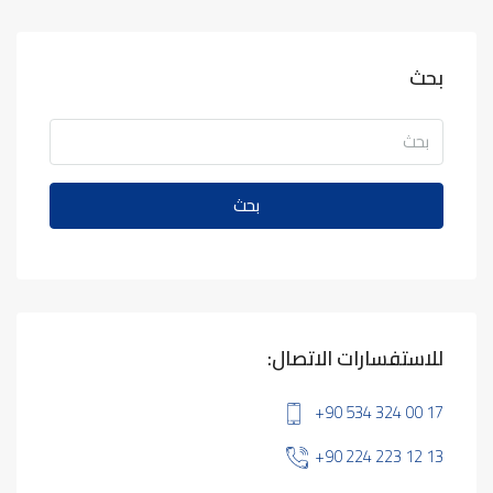
بحث
بحث
للاستفسارات الاتصال:
+90 534 324 00 17
+90 224 223 12 13