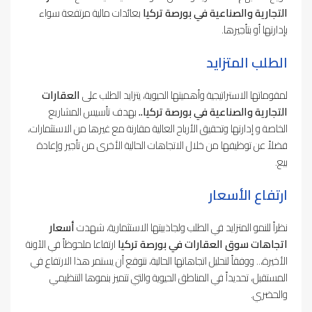
التجارية والصناعية في بورصة تركيا
بعائدات مالية مرتفعة سواء
بإدارتها أو بتأجيرها.
الطلب المتزايد
لمقوماتها الاستراتيجية وأهميتها الحيوية، يتزايد الطلب على
العقارات
التجارية والصناعية في بورصة تركيا..
بهدف تأسيس المشاريع
الخاصة و إدارتها وتحقيق الأرباح العالية مقارنة مع غيرها من الاستثمارات،
فضلاً عن توظيفها من خلال الاتجاهات الحالية الأخرى من تأجير وإعادة
بيع.
ارتفاع الأسعار
نظراً للنمو المتزايد في الطلب ولجاذبيتها الاستثمارية، شهدت
أسعار
اتجاهات سوق العقارات في بورصة تركيا
ارتفاعا ملحوظاً في الآونة
الأخيرة،.. ووفقاً لتحليل اتجاهاتها الحالية، نتوقع أن يستمر هذا الارتفاع في
المستقبل، تحديداً في المناطق الحيوية والتي تتميز بنموها التنظيمي
والحضري.