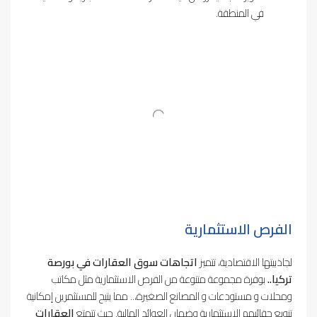
في المنطقة.
الفرص الاستثمارية
لجاذبيتها الاقتصادية، تتميز
اتجاهات سوق العقارات في بورصة
تركيا..
بوفرة مجموعة متنوعة من الفرص الاستثمارية مثل مكاتب
ومحلات و مستودعات و المصانع الصغيرة،.. مما يتيح للمستثمرين إمكانية
تنويع حقائبهم الاستثمارية وضمان العوائد المالية. حيث تتمتع
العقارات