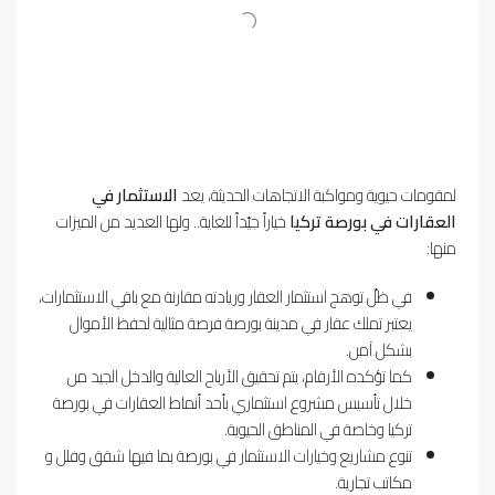
لمقومات حيوية ومواكبة الاتجاهات الحديثة، يعد
الاستثمار في
العقارات في بورصة تركيا
خياراً جيّداً للغاية.. ولها العديد من الميزات
منها:
في ظلّ توهج استثمار العقار وريادته مقارنة مع باقي الاستثمارات،
يعتبر تملك عقار في مدينة بورصة فرصة مثالية لحفظ الأموال
بشكل آمن.
كما تؤكده الأرقام، يتم تحقيق الأرباح العالية والدخل الجيد من
خلال تأسيس مشروع استثماري بأحد أنماط العقارات في بورصة
تركيا وخاصة في المناطق الحيوية.
تنوع مشاريع وخيارات الاستثمار في بورصة بما فيها شقق وفلل و
مكاتب تجارية.