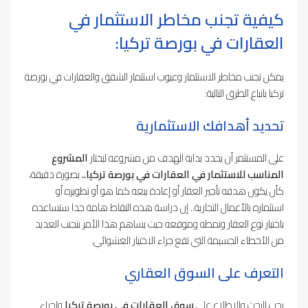
كيفية تجنب مخاطر الاستثمار في
العقارات في بورصة تركيا:
يمكن تجنب مخاطر الاستثمار وعيوب استثمار الشقق والعقارات في بورصة
تركيا باتباع الطرق التالية:
تحديد أهدافك الاستثمارية
على المستثمر أن يحدد بداية الهدف من مشروعه ليختار
المشروع
المناسب للاستثمار في العقارات في بورصة تركيا..
بصورة دقيقة،
كأن يكون هدفه تأجير العقار أو إعادة بيعه كما هو أو تطويره أو
استثماره بالأعمال التجارية.. إن دراسة هذه النقاط هامة جدا ستساعده
باختيار نوع العقار ونمطه وموقعه حيث يساهم هذا الأمر بتجنب العديد
من الأخطاء الجسيمة التي تقع جراء الاختيار العشوائي.
التعرف على السوق العقاري
يجب البحث والاطلاع على
سوق العقارات في بورصة تركيا
وإجراء