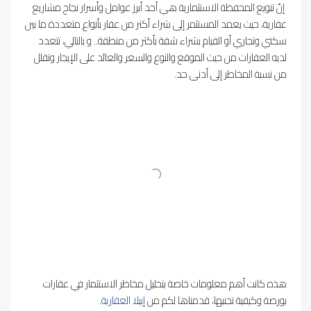
إنّ تنويع المحفظة الاستثمارية هي أحد أبرز عوامل وأسرار نجاح مشاريع
عقارية، حيث يعمد المستثمر إلى شراء أكثر من عقار بأنواع متعددة ما بين
سكني وتجاري أو القيام بشراء شقة بأكثر من منطقة.. و بالتالي، تتعدد
لديه العقارات من حيث الموقع والنوع والسعر والعائد على الإيجار وتقلل
من نسبة المخاطر إلى أدنى حد.
هذه كانت أهم معلومات خاصة بتحليل مخاطر الاستثمار في عقارات
بورصة وكيفية تجنبها، قدمناها لكم من
إيبلا العقارية
.