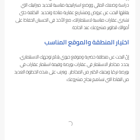
دراسة وضعك المالي ووضع استراتيجية مناسبة لتحديد ميزانيتك التي
يقابلها البحث عن عروض ومشاريع عقارية متاحة وتحديد التكلفة حتى
تشتري عقارات مناسبة لاستثماراتك، مع الأخذ في الحسبان الحفاظ على
أموالك لتطوير مشروعك عند الحاجة.
اختيار المنطقة والموقع المناسب
إنّ البحث عن منطقة حضرية وموقع حيوي يلائم توجهك الاستثماري،
يحدد مخاطر الاستثمار في عقارات بورصة وقيمة استثمار عقارات في
بورصة تركيا ويجنبك الكثير من المخاطر.. ويترتب على هذه الخطوة العديد
من النقاط التي تساهم بنجاح مشروعك.