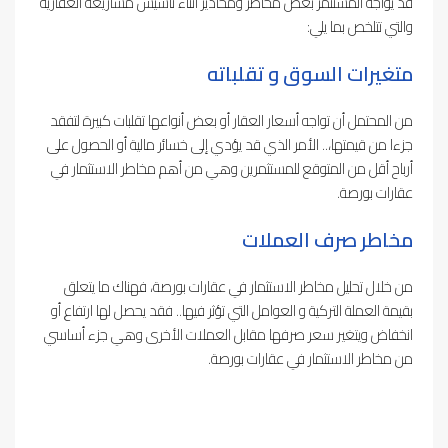
قد يواجه المستثمر بعض مخاطر ومحاذير أثناء تأسيس مشاريعه العقارية
والتي تتلخص بما يلي:
متغيرات السوق و تقلباته
من المحتمل أن تواجه أسعار العقار أو بعض أنواعها تقلبات كبيرة لتفقد
جزءا من قيمتها،.. الأمر الذي قد يؤدي إلى خسائر مالية أو الحصول على
أرباح أقل من المتوقع للمستثمرين وهي من أهم مخاطر الاستثمار في
عقارات بورصة.
مخاطر صرف العملات
من خلال تحليل مخاطر الاستثمار في عقارات بورصة، فهناك ما يتعلق
بقيمة العملة التركية و العوامل التي تؤثر فيها.. فقد يحصل لها ارتفاع أو
انخفاض ويتغير سعر صرفها مقابل العملات الأخرى وهي جزء أساسي
من مخاطر الاستثمار في عقارات بورصة.