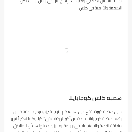
خيالات الجمال الطبيعي وتصورات الإبداع التاريخي، ومن أبرز الأماكن
الطبيعية والتاريخية في كلس:
هضبة كلس كوجايايلا
هي هضبة كبيرة ، تقع على بعد 4 كم جنوب شرق مركز منطقة كلس.
وتعد هضبة كوجايايلا واحدة من أكبر الهضاب في تركيا. وكما تعتبر أشهر
منطقة للنزهة والاستجمام في بورصة. وما يزيد جمالها هو أن ا لمناطق