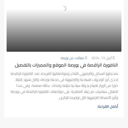
أبريل 13, 2024
مقالات عن بورصة
النافورة الراقصة في بورصة الموقع والمميزات بالتفصيل
بمحيطها السكني والترفيهي الفاخر ومواصفاتها الفريدة، تعد النافورة الراقصة
إحدى أبرز الوجهات السياحية والترفيهية في مدينة بورصة، والتي تشهد إقبالاً
كبيرا من الزوار للقيام بجولة سياحية شيّقة وقضاء عطلة ممتعة. وفي هذا
المقال، سنتعرف من إيبلا العقارية على مواصفات النافورة الراقصة في بورصة
وأبرز الأنشطة الترفيهية التي توفرها للزائرين..
أكمل القراءة