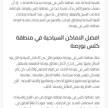
بالنسبة للصناعة ،تعد منطقة كلس في بورصة شحيحة بالصناعات؛.. إلا أن
منشآت تصنيع الألبان بدأت تنشط جيدا في منطقة كلس وقراها ،بالإضافة
لصناعات النسيج والموبيليا. إضافة إلى ما سبق ، تعد السياحة ومصادر
المياه الساخنة ومناطق الرحلات والتخييم من أهم مصادر تغذية اقتصاد
منطقة كلس في بورصة..
افضل الاماكن السياحية في منطقة
كلس بورصة
تمتاز منطقة كلس في بورصة بموقع مثالي بين الأماكن السياحية التي يود
السائح زيارتها، وهي إحدى أجمل مناطق بورصة الطبيعية، وتستقبل
منطقة كلس في بورصة الآلاف من الزوار المحليين والأجانب كل عام.
وتشكل كيليس لوحة مزركشة ، فائقة الجمال متناسقة ، متناغمة
بسفوحها وهضابها وغاباتها الخضراء ومعالمها وآثارها التاريخية؛.. التي
تعجب الناظر وتدهش المتأمل وتسعد الكئيب.
تعد منطقة كلس في بورصة منطقة مهمة من حيث التاريخ والسياحة ،
فقد استضافت العديد من الحضارات. وتعد نموذجاً مثالياً للتحليق في