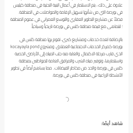
علاوة على ذلك ، يتم الاستثمار في أعمال البنية التحتية في منطقة كيليس
في بورصة التي من شأنها تسهيل الإقامة والمواصلات في المنطقة.
فضلاً عن مشاريع التطوير العقاري والتوسع العمراني في عموم المنطقة
؛ لتتماهى مع قيمة منطقة كلس في بورصة تاريخياً وسياحياً.
بالإضافة لعدة خدمات ومشاريع كبرى، تقوم بها منطقة كلس في
بورصة كمركز الخدمات الاجتماعية العملاق. ومشروع kocayayla pond
الذي قارب مرحلة الاكتمال. والغاية منه جلب المياه إلى الأراضي الخصبة
واستثمارها، وتوفير مياه الشرب والمرافق العامة للمواطنين بمنطقة
كلس في بورصة والحد من مخاطر الفيضانات.. مما يساهم أيضاً في تطوير
الأنشطة الزراعية في منطقة كلس في بورصة.
شاهد أيضًا: