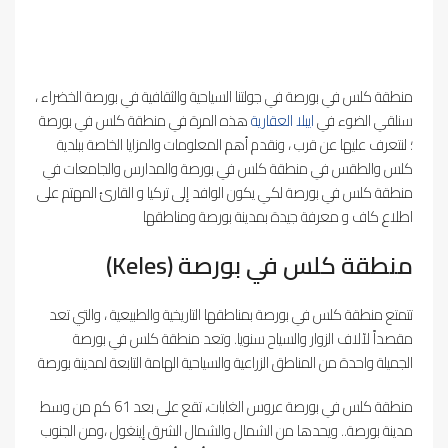
منطقة كلس في بورصة في جولتنا السياحية والثقافية في بورصة الخضراء ،
سنلقي الضوء في
ايبلا العقارية
هذه المرة في منطقة كلس في بورصة
؛ لنتعرف عليها عن قرب ، ونقدم أهم المعلومات والمزايا الخاصة ببلدية
كلس والطقس في منطقة كلس في بورصة والمدارس والجامعات في
منطقة كلس في بورصة لكي يكون الوافد إلى تركيا و القارئ المهتم على
اطلاع كاف و معرفة جيدة بمدينة بورصة ومناطقها
منطقة كلس في بورصة (keles)
تتمتع منطقة كلس في بورصة بمناطقها التاريخية والطبيعية ، والتي تعد
مقصداً لآلاف الزوار والسياح سنويا. وتعد منطقة كلس في بورصة
الجميلة واحدة من المناطق الزراعية والسياحية الهامة التابعة لمدينة بورصة
منطقة كلس في بورصة عروس الغابات، تقع على بعد 61 كم من وسط
مدينة بورصة.. ويحدها من الشمال والشمال الشرق إينغول ،ومن الجنوب