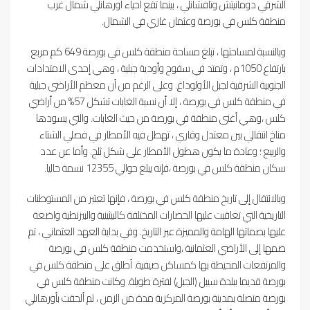
الشرقي دومانيتش وتافشانلي ، بينما تقع أحياء أورهانلي شمال غرب
منطقة كلس في بورصة وعثمان غازي في الشمال.
وبالنسبة لمساحتها ، تبلغ مساحة منطقة كلس في بورصة 649 كم مربع
بارتفاع 1050م ، وتمتد في سفوح وأودية جبلية ، وهي إحدى الامتدادات
الجنوبية الشرقية لجبل الأولوداغ. وعلى الرغم من أن معظم الأراضي جبلية
في منطقة كلس في بورصة ، إلا أن نسبة الغابات تشكل 57% من أراضي
كلس ،وهي أغنى منطقة في بورصة من حيث الغابات. والتي يسودها
مناخ انتقالي بين معتدل وقاري ، تهطل فيه الأمطار في فصلي الشتاء
والربيع ؛ وعادة ما يكون هطول الأمطار على شكل ثلج. وأما عن عدد
سكان منطقة كلس في بورصة ،فإنه يبلغ حوالي 12355 نسمة حاليا.
وبالانتقال إلى تاريخ منطقة كلس في بورصة ، فإنها تعتبر من المستوطنات
التاريخية التي تعاقبت عليها الحضارات المختلفة كالبيثينية والبيزنطية واضعة
عليها بصماتها الهامة والمميزة عبر التاريخ. وفي بداية العهد العثماني ، تم
ضمها إلى الأراضي العثمانية ،واستخدمت منطقة كلس في بورصة
والمرتفعات المحيطة بها كمساكن صيفية. أطلق على منطقة كلس في
بورصة قديما ببلدة سيبل (الجبل) لفترة طويلة. وكانت منطقة كلس في
بورصة متصلة بمدينة بورصة المركزية مدة من الزمن ، ثم ألحقت بأورهانلي