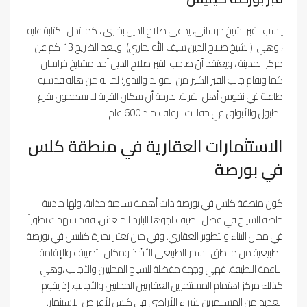
ينسب القبر لشيخ خرساني، يدعى صلاح الدين بخاري ، كما تدل الكتابة عليه
، وهي :(الشيخ صلاح الدين سيف الله بخاري). ويبعد الضريح 13 كم عن
مركز المدينة ، ويعتقد أنّ صاحب القبر صلاح الدين أحد مشايخ خراسان.
كما وتقام جانب القبر الكثير من الموالد والنذور؛ لما له من هالة قدسية
طاغية في نفوس أهل القرية. لدرجة أن سكان القرية لا يسمحون بقرع
الطبول والأبواق في حفلات الزفاف منذ 600 عام.
الاستثمارات العقارية في منطقة كلس
في بورصة
كون منطقة كلس في بورصة ذات أهمية سياحية جذابة، ولها جاذبية
خاصة للسياح في فصل الصيف لجوها البارد المنعش، فقد شهدت تطوراً
في مجال البناء والتطوير العقاري. وفي حين تعتبر بحيرة كيليس في بورصة
الطبيعية من مناطق السحر الطبيعي الأخّاذ ومكان للتصييف والإقامة
الناعمة اللطيفة. فهي وجهة مفضلة للسياح المحليين والأجانب ،وهي
كذلك مركز اهتمام المستثمرين العقاريين المحليين والأجانب. إذ يقوم
العديد من المستثمرين بشراء الأراضي في كلس لأغراض الاستثمار.