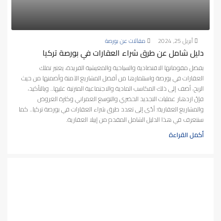
أبريل 25, 2024
مقالات عن بورصة
دليل شامل عن طرق شراء العقارات في بورصة تركيا
بفضل مقوماتها الاقتصادية والسياحية والمعيشية الفريدة، يعتبر تملك
العقارات في بورصة واستثمارها من أفضل المشاريع الآمنة وأضمنها من حيث
الربح، أضف إلى ذلك المكاسب المادية والاجتماعية المترتبة عليها.. وبالتأكيد،
فإنّ ازدهار عمليات التجديد الحضري والتوسع العمراني وكثرة العروض
والمشاريع العقارية؛ أدّى إلى تعدد طرق شراء العقارات في بورصة تركيا.. كما
سنتعرف في هذا الدليل الشامل المقدم من إيبلا العقارية.
أكمل القراءة