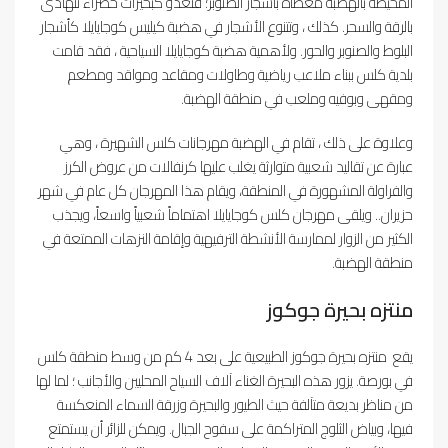
المحيطة بالهضبة مغطاة بأشجار الصنوبر؛ فتغدو كبحيرات خضراء تتهادى
بالرقة والسحر. كذلك ، وتتنوع الأشجار في هضبة كيليس كوجايايلا كأشجار
البلوط والصنوبر والحور. ولأهمية هضبة كوجايايلا السياحية ، فقد قامت
بلدية كلس ببناء ملاعب رياضية وطاولات ومقاعد ومواقد ومطعم
ومقهى وبوفيه وملعب في منطقة الهضبة.
وعلاوة على ذلك ، تقام في الهضبة مهرجانات كلس الشهيرة ، وهي
عبارة عن تقاليد شعبية متوارثة يغلب عليها كرنفالات من عروض الكرز
والفراولة المشهورة في المنطقة، ويقام هذا المهرجان كل عام في شهر
حزيران.. ويلقى مهرجان كلس كوجايايلا اهتماماً شعبياً واسعاً، ويجذب
الكثير من الزوار لممارسة الأنشطة الترفيهية وإقامة النزهات الممتعة في
منطقة الهضبة.
منتزه بحيرة جوكوز
يقع منتزه بحيرة جوكوز الطبيعية على بعد 4 كم من وسط منطقة كلس
في بورصة. يزور هذه البحيرة الغناء آلاف السياح المحليين والأجانب ؛ لما لها
من مناظر بديعة متآلفة حيث الطيور والبحيرة وزرقة السماء المنعكسة
فيها، وبياض الثلوج المتراكمة على سفوح الجبال. ويمكن للزائر أن يستمتع