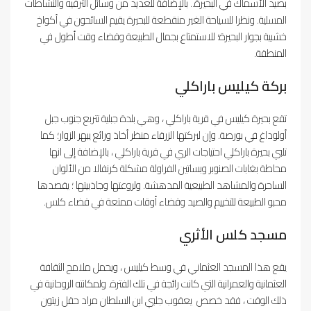
بصيد الأسماك في البحيرة.. بالإضافة للعديد من وسائل الترفيه والنشاطات
المسلية. ونظرا للسياحة الغير منقطعة للبحيرة يقيم السائحون في أكواخ
خشبية بجوار البحيرة؛ للاستمتاع بجمال الطبيعة وقضاء وقت أطول في
المنطقة.
بركة كيليس باراكلي
تقع بحيرة كيليس في قرية باراكلي ، وهي بلدة جبلية تتربع جنوب جبل
أولوداغ في بورصة. وإن لبركتها الزرقاء منظر أخاذ ورائع يبهر الزوار؛ كما
تلبي بحيرة باراكلي احتياجات الري في قرية باراكلي ، بالإضافة إلى انها
محاطة بغابات الصنوبر وبساتين الفراولة مشكلة كرنفالا من الألوان
الساحرة والمشاهد الطبيعية المدهشة. ولروعتها وجاذبيتها ؛ يقصدها
محبو الطبيعة للتخييم والصيد وقضاء أوقات ممتعة في قضاء كلس.
مسجد كلس الأثري
يقع هذا المسجد العثماني في وسط كيليس ، ويحمل ملامح الثقافة
العثمانية والعمرانية التي كانت رائجة في تلك الفترة. ولمكانته الروحانية في
ذلك الوقت ، فقد خصص يعقوب جلبي ابن السلطان مراد حقل زيتون