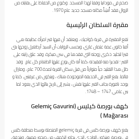
ضخم في مودانيا وقفا لهذا المسجد. وكنوع من الحفاظ على بقاياه من
الزوال فقد أُنشِأَ مكانه مسجد جديد عام 1970.
مقبرة السلطان الرئيسية
تقع المقبرة في قرية كواجيك ، ويعتقد أن فيها قبر امرأة عظيمة هي
أفنا خاتون عمة عثمان غازي، وبحسب الروايات أن السيد أرطغرل زوجها بنى
قبرا لتخليد ذكرى زوجته التي فقدها في سن مبكرة. وقد علق رايته على
القبر ؛ تقديرا منه لفقيدته ،كما أنه كان يوزع عليها الطعام كل عام. وقد
ظل هذا التقليد حياً متوارثاً من قبل سكان القرية لمدة 700 عام ، ومازال
قائما. يقع القبر في الحديقة الموجودة هناك ، ويتكون من غرفتين. كما و
يوجد نافورة بجانب القبر عليها نقش ، يشير إلى تاريخ بنائها الذي يعود لما
بين عامي 1747 – 1748.
كهف بورصة كيليس (Gelemiç Gavurini
Mağarası )
يقع كهف بورصة كلس في قرية gelemiç المتصلة بوسط منطقة كلس
في بورصة. ويتكون الوادي الذي يجاور الكهف من صخور مهيبة ، ويتدفق