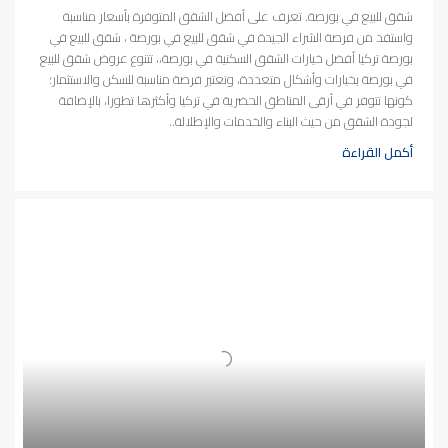
شقق للبيع في بورصة. تعرف على أفضل الشقق المتوفرة بأسعار مناسبة
واستفد من فرصة الشراء الجيدة في شقق للبيع في بورصة ، شقق للبيع في
بورصة تركيا أفضل خيارات الشقق السكنية في بورصة،، تتنوع عروض شقق للبيع
في بورصة بخيارات وأشكال متعددة، وتعتبر فرصة مناسبة للسكن والاستثمار؛
كونها تتوفر في أرقى المناطق الحضرية في تركيا وأكثرها تطورا، بالإضافة
لجودة الشقق من حيث البناء والخدمات والإطلالة..
أكمل القراءة