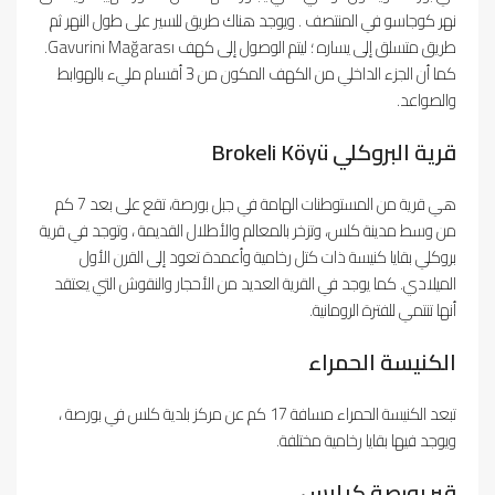
نهر كوجاسو في المنتصف . ويوجد هناك طريق للسير على طول النهر ثم
طريق متسلق إلى يساره ؛ ليتم الوصول إلى كهف Gavurini Mağarası.
كما أن الجزء الداخلي من الكهف المكون من 3 أقسام مليء بالهوابط
والصواعد.
قرية البروكلي Brokeli Köyü
هي قرية من المستوطنات الهامة في جبل بورصة، تقع على بعد 7 كم
من وسط مدينة كلس، وتزخر بالمعالم والأطلال القديمة ، وتوجد في قرية
بروكلي بقايا كنيسة ذات كتل رخامية وأعمدة تعود إلى القرن الأول
الميلادي. كما يوجد في القرية العديد من الأحجار والنقوش التي يعتقد
أنها تنتمي للفترة الرومانية.
الكنيسة الحمراء
تبعد الكنيسة الحمراء مسافة 17 كم عن مركز بلدية كلس في بورصة ،
ويوجد فيها بقايا رخامية مختلفة.
قبر بورصة كيليس