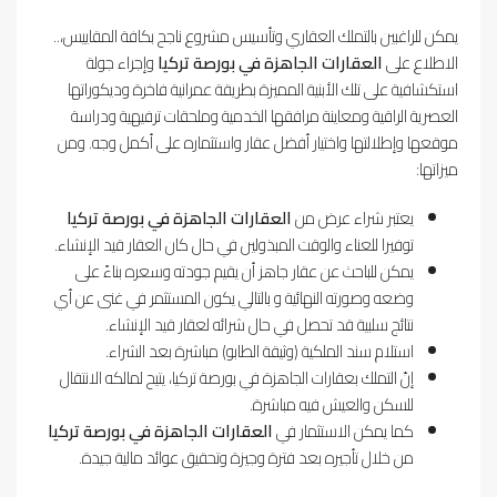
يمكن للراغبين بالتملك العقاري وتأسيس مشروع ناجح بكافة المقاييس،..
الاطلاع على
العقارات الجاهزة في بورصة تركيا
وإجراء جولة
استكشافية على تلك الأبنية المميزة بطريقة عمرانية فاخرة وديكوراتها
العصرية الراقية ومعاينة مرافقها الخدمية وملحقات ترفيهية ودراسة
موقعها وإطلالتها واختيار أفضل عقار واستثماره على أكمل وجه. ومن
ميزاتها:
يعتبر شراء عرض من
العقارات الجاهزة في بورصة تركيا
توفيرا للعناء والوقت المبذولين في حال كان العقار قيد الإنشاء.
يمكن للباحث عن عقار جاهز أن يقيم جودته وسعره بناءً على
وضعه وصورته النهائية و بالتالي يكون المستثمر في غنى عن أي
نتائج سلبية قد تحصل في حال شرائه لعقار قيد الإنشاء.
استلام سند الملكية (وثيقة الطابو) مباشرة بعد الشراء.
إنّ التملك بعقارات الجاهزة في بورصة تركيا، يتيح لمالكه الانتقال
للسكن والعيش فيه مباشرة.
كما يمكن الاستثمار في
العقارات الجاهزة في بورصة تركيا
من خلال تأجيره بعد فترة وجيزة وتحقيق عوائد مالية جيدة.