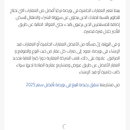
بينما تعتبر العقارات الجاهزة في بورصة تركيا أفضل من العقارات التي تحتاج
للتطوير بالنسبة للملاك الذين يبحثون عن سهولة الشراء والانتقال للسكن.
إضافة للمستثمرين الذين يرغبون بالبدء بجني العوائد المالية عن طريق
التأجير خلال فترة قصيرة..
و في النهاية، إنّ مسألة من الأفضل العقارات الجاهزة أو العقارات قيد
الإنشاء في بورصة، تعود إلى ميزات كل عقار من حيث النوع والموقع و
المرافق.. علاوة على ذلك، تلعب الشركة العقارية دورا كبيرا للغاية بتحديد
العقار الأفضل عن طريق عروض ومشاريع عقارية المتاحة لديها سواء
كانت جاهزة أو قيد الإنشاء.
من مشاريعنا
شقق رخيصة للبيع في بورصة بأفضل سعر 2025