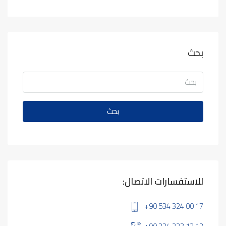
بحث
بحث
للاستفسارات الاتصال:
+90 534 324 00 17