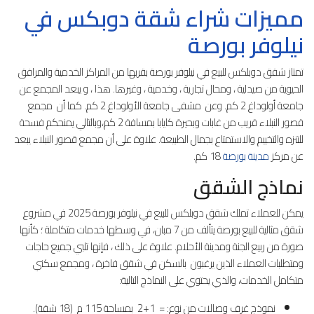
مميزات شراء شقة دوبكس في
نيلوفر بورصة
تمتاز شقق دوبلكس للبيع في نيلوفر بورصة بقربها من المراكز الخدمية والمرافق
الحيوية من صيدلية ، ومحال تجارية ، وخدمية ، وغيرها. هذا ، و يبعد المجمع عن
جامعة أولوداغ 2 كم. وعن مشفى جامعة الأولوداغ 2 كم. كما أن مجمع
قصور النبلاء قريب من غابات وبحيرة كايابا بمسافة 2 كم،وبالتالي يمنحكم فسحة
للتنزه والتخييم والاستمتاع بجمال الطبيعة. علاوة على أن مجمع قصور النبلاء يبعد
عن مركز
مدينة بورصة
18 كم.
نماذج الشقق
يمكن للعملاء تملك شقق دوبلكس للبيع في نيلوفر بورصة 2025 في مشروع
شقق مثالية للبيع بورصة يتألف من 7 مبان، في وسطها خدمات متكاملة ؛ كأنها
صورة من ربيع الجنة ومدينة الأحلام. علاوة على ذلك ، فإنها تلبي جميع حاجات
ومتطلبات العملاء الذين يرغبون بالسكن في شقق فاخرة ، ومجمع سكني
متكامل الخدمات، والذي يحتوي على النماذج التالية:
نموذج غرف وصالات من نوع: = 1+2 بمساحة 115 م (18 شقة).