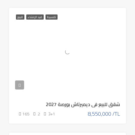
تقسيط
قيد الإنشاء
للبيع
شقق للبيع في ديميرتاش بورصة 2027
8,550,000 /TL
165
2
3+1