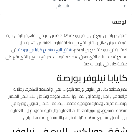
m²
بنيت عام
الوصف
شقق دوبلكس للبيع في نيلوفر بورصة 2025 ضمن نموذج الرفاهية والرقي لحياة
رغيدة وعيش هانئ..، لأنها تقع في منطقة نيلوفر الغنية عن التعريف إيبلا
العقارية في بورصة تضع بين ايديكم،
شقق للبيع مشروع كايابا في بورصة
. في
مجمع قصور النبلاء الذي يسبق عصره بمقومات وموقع حيوي والذي يقع على
هضبة كايابا في نيلوفر بورصة.
كايابا نيلوفر بورصة
تتميز منظقة كايابا في نيلوفر بورصة بالهواء النقي والطبيعة الساحرة، بإطلالة
خرافية على الجبال والحدائق. كما أنها ،تتصف بجودة وتكامل البناء الآمن المتميز
بهندسة حديثة ، وعمارة نموذجية فخمة. بالإضافة ؛ لضمان قانوني وخبرة في
منطقة المشروع، وبتسيير المعاملات العقارية والإدارية ،تدعوكم إيبلا العقارية
لزيارة أجمل مشاريع منطقة كايابا المثالية ، والاستمتاع بفخامة المباني.
شقق دوبلكس للبيع في نيلوفر