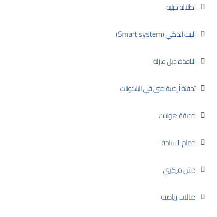
اطلالة جبلية
البيت الذكي (Smart system)
النافذة دبل عازلة
تدفئة أرضية حتى في البلكونات
حديقة هوايات
حمام السباحة
دش مركزي
صالات رياضية