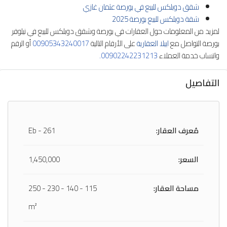
شقق دوبلكس للبيع في بورصة عثمان غازي
شقة دوبلكس للبيع بورصة 2025
لمزيد من المعلومات حول العقارات في بورصة وشقق دوبلكس للبيع في نيلوفر
بورصة التواصل مع
ايبلا العقارية
على الأرقام التالية
00905343240017
أو الرقم
واتساب خدمة العملاء
00902242231213.
التفاصيل
مُعرف العقار:
Eb - 261
السعر:
1,450,000
مساحة العقار:
115 - 140 - 230 - 250
m²