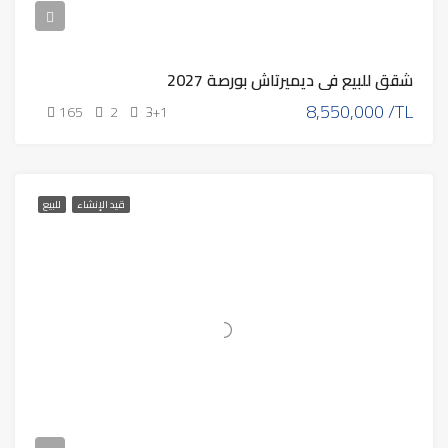
شقق للبيع في ديميرتاش بورصة 2027
8,550,000 /TL
165
2
3+1
قيد الإنشاء
للبيع