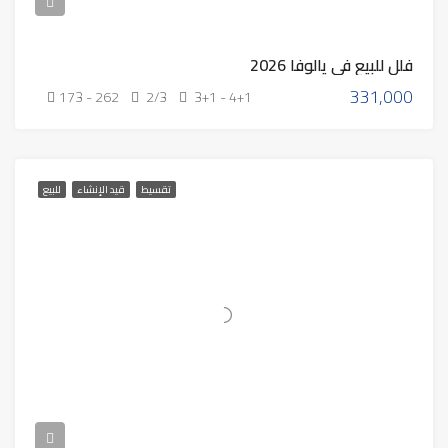
فلل للبيع في يالوفا 2026
331,000
173 - 262
2/3
3+1 - 4+1
تقسيط
قيد الإنشاء
للبيع