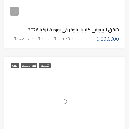
شقق للبيع في كايابا نيلوفر في بورصة تركيا 2026
6,000,000
142 - 211
1 - 2
2+1 / 3+1
تقسيط
قيد الإنشاء
للبيع