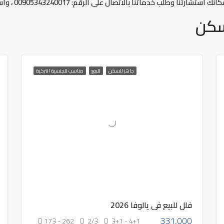
طلب خدماتنا بالاتصال على الرقم: 00905343240017 ، وأسعارنا في متناول الجميع.
سكن
جاهز للسكن
للبيع
مناسب للجنسية التركية
فلل للبيع في يالوفا 2026
331,000
173 - 262
2/3
3+1 - 4+1