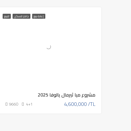
إعادة بيع
جاهز للسكن
للبيع
مشروع ميا ثيرمال يالوفا 2025
4,600,000 /TL
9660
4+1