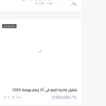
130 - 146
/TL
جاهز للسكن
شقق فاخرة للبيع في أتا إيفلر بورصة 2025
9,950,000 /TL
2
3+1