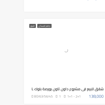
جاهز للسكن
للبيع
شقق للبيع في مشروع داون تاون بورصة بلوك L
138,000
80/63/56/45
1
1+1 - 2+1