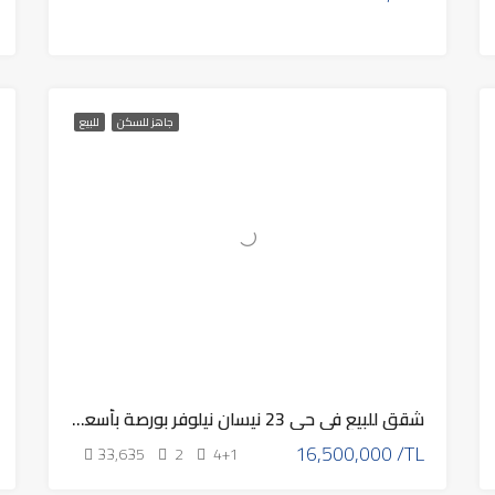
جاهز للسكن
للبيع
شقق للبيع في حي 23 نيسان نيلوفر بورصة بأسعار منافسة 2025
16,500,000 /TL
33,635
2
4+1