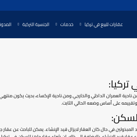
عقارات للبيع في تركيا
خدمات
الجنسية التركية
المدون
تركيا:
ن ناحية العمران الداخلي والخارجي ومن ناحية الإكساء، بحيث يكون منتهي ا
 وتقييمه على أساس وضعه الحالي الثابت.
لسكن:
المبذولين في حال كان العقار لايزال قيد الإنشاء. يمكن للباحث عن عقار جا
قار قيد الإنشاء. بالإضافة إلى ذلك، إن شراء عقار جاهز للسكن في تركيا ي