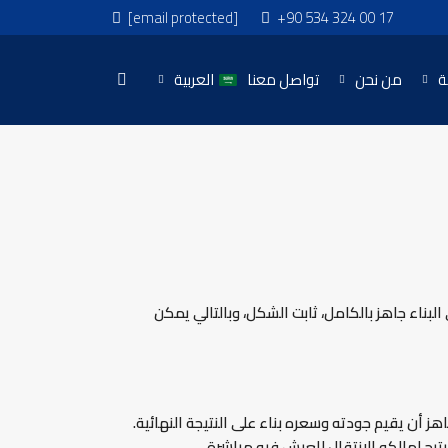
[email protected]
+90 534 324 00 17
ة
من نحن
تواصل معنا
العربية
لبناء جاهز بالكامل، ثابت الشكل، وبالتالي يمكن
هز أن يقيم جودته وسعره بناء على النتيجة النهائية.
تيح لمالكه الانتقال للعيش فيه مباشرة.