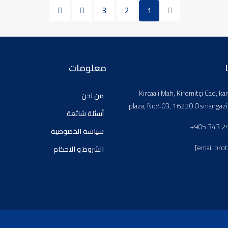
3
2
1
معلومات
Kırcaali Mah, Kiremitçi Cad, kar
من نحن
plaza, No:403, 16220 Osmangazi
أسئلة شائعة
+905 343 2
سياسة الخصوصية
[email pro
الشروط و الاحكام