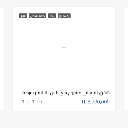
إعادة بيع
إيجار
جاهز للسكن
للبيع
شقق للبيع في مشروع سي بلس اتا ايفلر بورصة 2025
TL
3,700,000
1
1+1