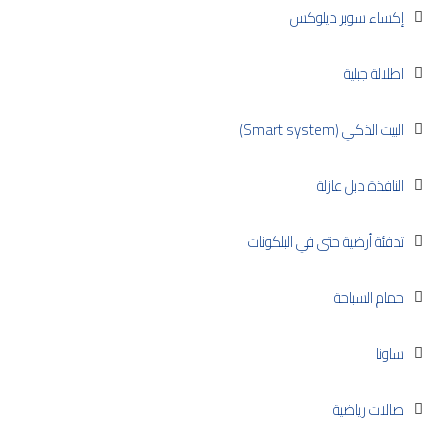
إكساء سوبر ديلوكس
اطلالة جبلية
البيت الذكي (Smart system)
النافذة دبل عازلة
تدفئة أرضية حتى في البلكونات
حمام السباحة
ساونا
صالات رياضية