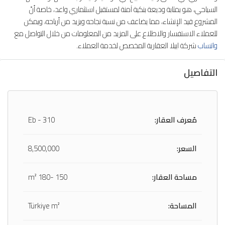
السياحي، هو بمثابة وديعة بنكية آمنة لمستقبل استثماري واعد، خاصة أنّ
المشروع قيد الإنشاء، مما يضاعف من نسبة نجاحه ويزيد من أرباحه، ويمكن
للعملاء الاستفسار والاطلاع على المزيد من المعلومات من خلال التواصل مع
واتساب
شركة ايبلا العقارية المخصص لخدمة العملاء.
التفاصيل
مُعرف العقار:
Eb - 310
السعر:
8,500,000
مساحة العقار:
150 -180 m²
المساحة:
Türkiye m²