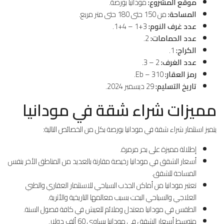
موقع المشروع:
مودانيا بورصة.
المساحة:
من 150 حتى 180 حتى متر مربع.
عدد غرف النوم:
3+1 – 4+1.
عدد الحمامات:
2.
الكراج:
1.
عدد الغرف:
2 – 3.
رمز العقار:
Eb – 310.
تاريخ التسليم:
29 ديسمبر 2024.
مميزات شراء شقة في مودانيا
يتميز استثمار شراء شقة في مودانيا بورصة بكل من الخصائص التالية:
إطلالة مميزة على بحر مرمرة.
أسعار الشقق في مودانيا رخيصة مقارنة بالعديد من المناطق الأخر بنفس
المساحة للشقق.
تعتبر مودانيا من أماكن الجذب السياحي للاستثمار العقاري والطبي
العلاجي والسياحي البحت بسبب معالمها التاريخية والأثرية.
الطقس في مودانيا معتدل وملائم للعيش في كافة فصول السنة.
متوسط أسعار الشقق في مودانيا يساوي 60 ألف دولار.