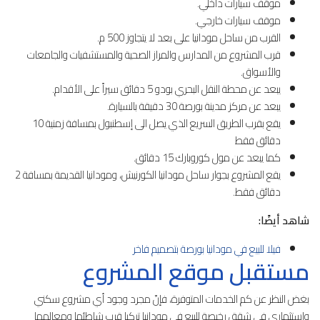
موقف سيارات داخلي.
موقف سيارات خارجي.
القرب من ساحل مودانيا على بعد لا يتجاوز 500 م.
قرب المشروع من المدارس والمراز الصحية والمستشفيات والجامعات
والأسواق.
يبعد عن محطة النقل البحري بودو 5 دقائق سيراً على الأقدام.
يبعد عن مركز مدينة بورصة 30 دقيقة بالسيارة.
يقع بقرب الطريق السريع الذي يصل الى إسطنبول بمسافة زمنية 10
دقائق فقط
كما يبعد عن مول كوروبارك 15 دقائق.
يقع المشروع بجوار ساحل مودانيا الكورنيش، ومودانيا القديمة بمسافة 2
دقائق فقط.
شاهد أيضًا:
فيلا للبيع في مودانيا بورصة بتصميم فاخر
مستقبل موقع المشروع
بغض النظر عن كم الخدمات المتوفرة، فإنّ مجرد وجود أي مشروع سكني
واستثماري في شقق رخيصة للبيع في مودانيا تركيا قرب شاطئها ومعالمها