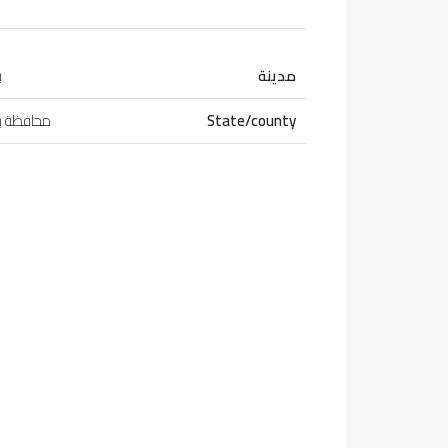
مدينة
ب
State/county
محافظة ب