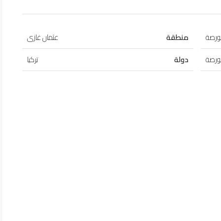
ورصة
منطقة
عثمان غازى
ورصة
دولة
تركيا