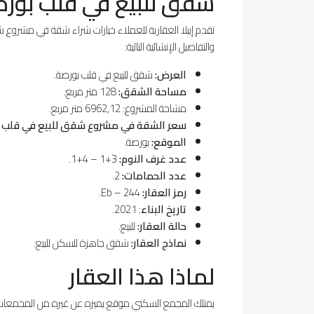
شقق للبيع في قلب بورصة ب
والتفاصيل الإنشائية التالية:
العرض:
شقق للبيع في قلب بورصة.
مساحة الشقق:
128 متر مربع.
مشاحة المشروع: 6962,12 متر مربع.
سعر الشقة في مشروع شقق للبيع في قلب ب
الموقع:
بورصة.
عدد غرف النوم:
3+1 – 4+1.
عدد الحمامات:
2.
رمز العقار:
Eb – 244.
تاريخ البناء
: 2021.
حالة العقار:
للبيع.
نماذج العقار:
شقق جاهزة للسكن للبيع.
لماذا هذا العقار
يمتلك المجمع السكني موقع يميزه عن غيره من المجمعات شق