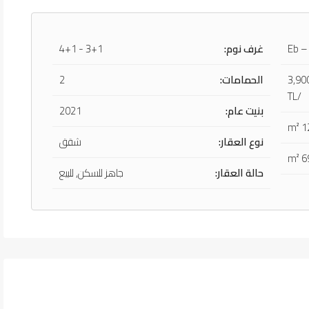
Eb –
غرف نوم:
3+1 - 4+1
3,90
الحمامات:
2
/TL
بنيت عام:
2021
12
نوع العقار:
شقق
69
حالة العقار:
جاهز للسكن, للبيع