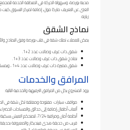
مدينة بورصة، وسهولة الحركة في المنطقة الخدمة للمجمع ا
الغني عن التعريف ماركا مول، إضافة لمركز التسوق كينت مي
زيارته.
نماذج الشقق
يمكن للعملاء تملك شقة في قلب بورصة وفق النماذج والأنما
شقق ذات غرف وصالات عدد 2+1.
نماذج شقق ذات غرف وصالات عدد 3+1.
شقق مميزة ذات غرف وصالات عدد 4+1 ، وبمساحات واسعة ومدروسة بعناية.
المرافق والخدمات
يزود المشروع بكل من المرافق الترفيهية والخدمية التالية:
مواقف سيارات مفتوحة ومغلقة لكل شقة في الم
ألعاب أطفال إضافة إلى حدائق والمساحات الخضراء.
أنظمة أمان ومراقبة 7/24، لتمنحكم العيش بسكينة وسلام.
قريب من حديقة هدى فينديكار والمعروفة بحديقة محرابل
المسافة عن حديقة كولتوربارك 1 كلم.