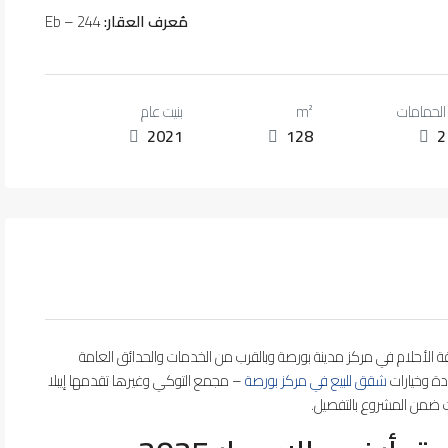
مُعرف العقار:
Eb – 244
الحمامات
m²
بنيت عام
2021
128
2
لب بورصة بأرخص الاسعار 2025 لتملك شقة الأحلام في مركز مدينة بورصة وبالقرب من الخدمات والحدائق العامة
دة وخيارات
شقق للبيع في مركز بورصة
– مجمع التوكي وغيرها تقدمها إيبلا
رات ضمن المشروع بالتفصيل.