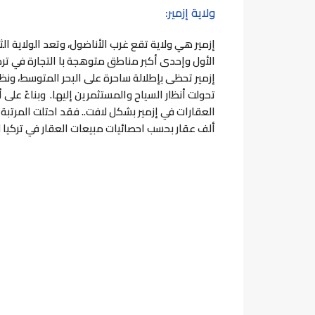
ولاية إزمير:
إزمير هي ولاية تقع غرب الأناضول، وتعد الولاية الث
الأول وإحدى أكبر مناطق متوهجة با التجارة في تركي
إزمير تحظى بإطلالة ساحرة على البحر المتوسط، ون
تحولت أنظار السياح والمستثمرين إليها.
وبناءً على 
العقارات في إزمير بشكل لافت.. فقد احتلت المرتبة ال
ألف عقار بحسب احصائيات مبيعات العقار في تركيا لعام 