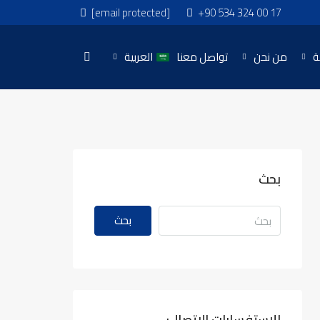
[email protected]
+90 534 324 00 17
ة
من نحن
تواصل معنا
العربية
بحث
بحث
للاستفسارات الاتصال: