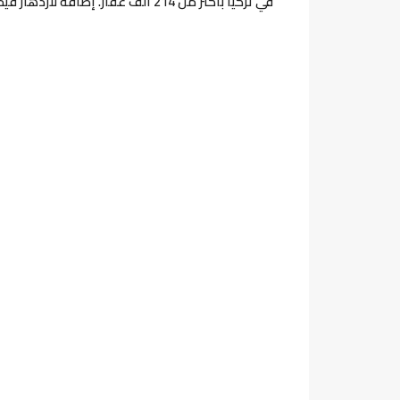
في تركيا بأكثر من 214 ألف عقار. إضافة لازدهار قيمة عقاراتها الاستثمارية و عوائدها المالية ..