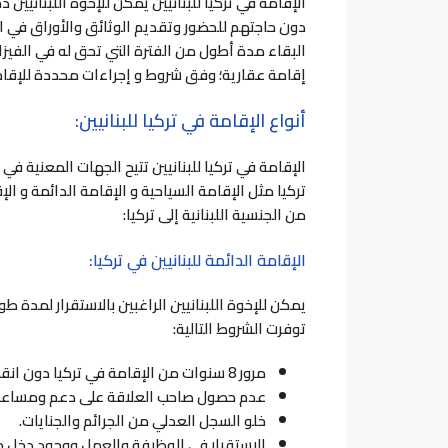
الإقامة في تركيا للبنانيين يمكن للإخوة اللبنانيين د
دون حاجتهم للحضور وتقديم الوثائق والأوراق في السفارة
البقاء مدة أطول من الفترة التي تحق له في الفيزا،
إقامة عقارية؛ وفق شروط و إجراءات محددة للإقامة
أنواع الإقامة في تركيا للبنانيين:
الإقامة في تركيا للبنانيين تتيح الجهات المعنية في 
تركيا مثل الإقامة السياحية و الإقامة الدائمة و ال
من الجنسية اللبنانية إلى تركيا:
الإقامة الدائمة للبنانيين في تركيا:
يمكن للإخوة اللبنانيين الراغبين بالاستقرار لمدة ط
توفرت الشروط التالية:
مرور 8 سنوات من الإقامة في تركيا دون انقطاع.
عدم حصول صاحب العلاقة على دعم ومساعدا
خلو السجل العدلي من الجرائم والجنايات.
الاستقرار في الوظيفة والعمل ووجود دخل ما