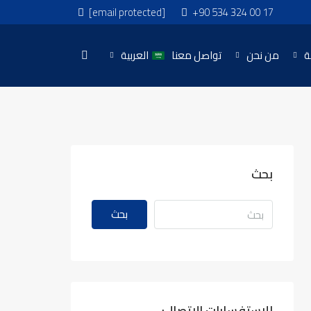
[email protected]
+90 534 324 00 17
ة
من نحن
تواصل معنا
العربية
بحث
بحث
للاستفسارات الاتصال: