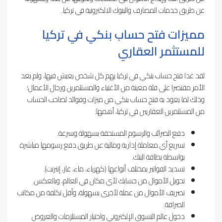
عن طريق خدمات المصارف والبنوك الالكترونية في تركيا.
مميزات فتح حساب بنكي في تركيا
للمستثمر العقاري
لقد غدا فتح حساب بنكي في تركيا يهم كل شخص يعيش فيها، ولم يعد
الأمر مقتصرا على فئة معينة من الأغنياء والمستثمرين ورجال الأعمال؛
وذلك لما يعود به فتح حساب بنكي من ميزات وفوائد لصاحب الحساب
من المستثمرين العقاريين في تركيا، أهمها:
دفع الضرائب والرسوم المستحقة بسهولة وسرعة.
تسريع أي معاملة إدارية ومالية عن طريق دفع رسومها مباشرة
بواسطة بطاقة البنك.
تسديد الفواتير بمختلف أنواعها (كهرباء، ماء، غاز، إنترنت).
تحويل الأموال من حسابك لأي مكان في العالم، وبالعكس.
تصريف الأموال من عملة لأخرى بسهولة، وأقل تكلفة من مكاتب
الصرافة.
دخول عالم التسوق الإلكتروني واختيار المستلزمات والعروض