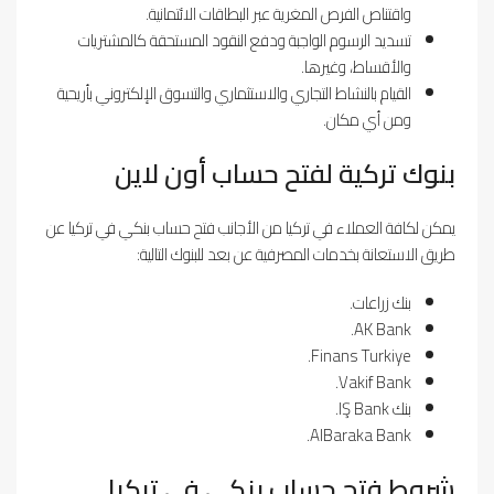
واقتناص الفرص المغرية عبر البطاقات الائتمانية.
تسديد الرسوم الواجبة ودفع النقود المستحقة كالمشتريات
والأقساط، وغيرها.
القيام بالنشاط التجاري والاستثماري والتسوق الإلكتروني بأريحية
ومن أي مكان.
بنوك تركية لفتح حساب أون لاين
يمكن لكافة العملاء في تركيا من الأجانب فتح حساب بنكي في تركيا عن
طريق الاستعانة بخدمات المصرفية عن بعد للبنوك التالية:
بنك زراعات.
AK Bank.
Finans Turkiye.
Vakif Bank.
بنك IŞ Bank.
AlBaraka Bank.
شروط فتح حساب بنكي في تركيا