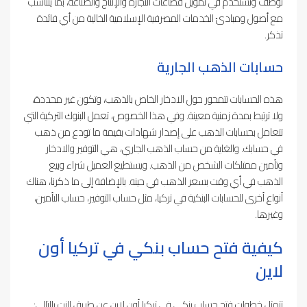
توظف وتستخدم في تمويل قطاعات التجارة والإنتاج والصناعة، بما يتناسب
مع أصول ومبادئ الخدمات المصرفية الإسلامية الخالية من أي فائدة
تذكر.
حسابات الذهب الجارية
هذه الحسابات تتمحور حول الادخار الخاص بالذهب، وتكون غير محددة،
ولا ترتبط بمدة زمنية معينة. وفي هذا الخصوص، تعمل البنوك التركية التي
تتعامل بحسابات الذهب على إصدار شهادات بقيمة ما تودع من ذهب
في حسابك. والغاية من حساب الذهب الجاري، هي التوفير والادخار
وتأمين ممتلكات الشخص من الذهب. ويستطيع العميل شراء وبيع
الذهب في أي وقت بسعر الذهب في حينه. بالإضافة إلى ما ذكرنا، هناك
أنواع أخرى للحسابات البنكية في تركيا، مثل حساب التوفير، حساب التأمين،
وغيرها.
كيفية فتح حساب بنكي في تركيا أون
لاين
تتمثل خطوات فتح حساب بنكي في تركيا أون لاين عن طريق النت بالتالي: