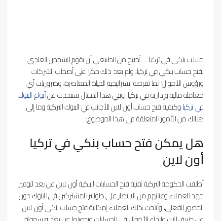
حساب بنكي في تركيا … أصبح من الطبيعي أن يقوم الشخص العادي
بفتح حساب بنكي في تركيا، ولم يعد ذلك حكرا على أصحاب الشركات
ورؤوس الأموال؛ لما تفرضه استراتيجية الحياة المعاصرة، وضروريات أي
معاملة مالية وإدارية في تركيا. وفي هذا المقال سنتحدث عن
أنواع البنوك
في تركيا
وكيفية فتح حساب أون لاين للأجانب في البنوك التركية وما إلى
هنالك من الأمور المتعلقة في هذا الموضوع:
هل يمكن فتح حساب بنكي في تركيا
أون لاين
أطلقت الحكومة التركية تقنية فتح الحسابات البنكية أون لاين عن بعد لتوفير
جهد العملاء وعنائهم من الانتظار على طوابير المشتركين في البنوك دون
الحضور الفعلي، وأتاحت بذلك للعملاء إمكانية فتح حساب بنكي أون لاين
عن طريق النت وإيداع الأموال في الحسابات وتحويلها عن بعد وبسهولة