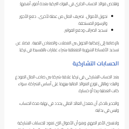
وتتلخص فوائد الحساب الجاري في البنوك التركية بعدة أمور، أهمها:
تحويل الأموال.. تصريف المال من عملة لأخرى.. دفع الأجور
والرسوم المستحقة.
تسديد الضرائب ودفع الفواتير.
بالإضافة إلى إمكانية التحويل بين العملات والمعادن الثمينة.. فضلا عن
تسديد الأقساط الشهرية المتعلقة بشراء عقارات بالتقسيط في تركيا.
الحسابات التشاركية
يعد الحساب التشاركي في تركيا علاقة شركة بين صاحب المال المودع
والبنك؛ وبالتالي تتوزع العوائد المالية بينهما على أساس الشراكة، سواء
كانت العملية ربحا أو خسارة.
والجدير بالذكر، أن معدل العائد المالي يحدد في نهاية مدة الحساب،
وليس في بدايته.
ولاننسى الأمر المهم، وهو أن الأموال التي تعود للحسابات التشاركية