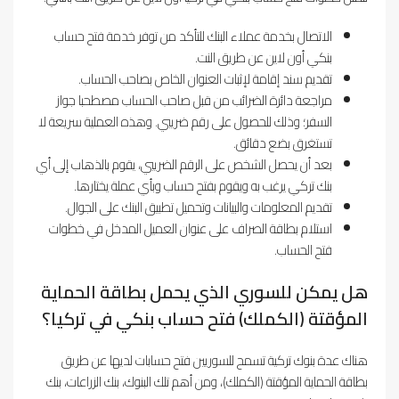
الاتصال بخدمة عملاء البنك للتأكد من توفر خدمة فتح حساب
بنكي أون لاين عن طريق النت.
تقديم سند إقامة لإثبات العنوان الخاص بصاحب الحساب.
مراجعة دائرة الضرائب من قبل صاحب الحساب مصطحبا جواز
السفر؛ وذلك للحصول على رقم ضريبي. وهذه العملية سريعة لا
تستغرق بضع دقائق.
بعد أن يحصل الشخص على الرقم الضريبي، يقوم بالذهاب إلى أي
بنك تركي يرغب به ويقوم بفتح حساب وبأي عملة يختارها.
تقديم المعلومات والبيانات وتحميل تطبيق البنك على الجوال.
استلام بطاقة الصراف على عنوان العميل المدخل في خطوات
فتح الحساب.
هل يمكن للسوري الذي يحمل بطاقة الحماية
المؤقتة (الكملك) فتح حساب بنكي في تركيا؟
هناك عدة بنوك تركية تسمح للسوريين فتح حسابات لديها عن طريق
بطاقة الحماية المؤقتة (الكملك)، ومن أهم تلك البنوك، بنك الزراعات، بنك