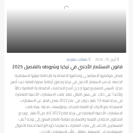
أبريل 15, 2024
مقالات متنوعة
قانون الاستثمار الأجنبي في تركيا وشروطه بالتفصيل 2025
بفضل موقعها الاستراتيجي ومكانتها الاقتصادية بالإضافة لبيئتها الاستثمارية
الخصبة، ازدهر الاستثمار الأجنبي في تركيا وحقق أرقاماً مميزة للغاية حيث أصبح
مجرّد تأسيس المشاريع فيها إحدى أهم الاتجاهات الاقتصادية العالمية حاليّاً.
وتأكيداً على ذلك، على سبيل المثال، فقد بلغت الاستثمارات الأجنبية المباشرة
في تركيا قيمة 13 مليار دولار في عام 2022 بغض النظر عن الاستثمارات
المشتركة مع الأتراك أو التابعة لشركات ومؤسسات محلية. بينما بلغت
الاستثمارات الأجنبية المباشرة في تركيا لعام 2023 أكثر من 8 مليار.. ويرجع
المحللون انخفاض القيمة والمشاريع مقارنةً بالعام السابق إلى توجه أغلب
المستثمرين الأجانب إلى شراء العقارات باعتبارها كودائع آمنة لحفظ الأموال
واستثمارها في المستقبل وبالتالي قلّت الاستثمارات الأخرى.