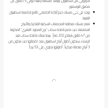
الأوروبي من اسطنبول، ويبعد مسافة زمنية حوالي 5 دقائق عن
مضيق البوسفور.
يوجد في حي مسلك حرم أيازاغا الجامعي التابع لجامعة اسطنبول
التقنية.
تعتبر مسلك منطقة المجمعات السكنية الفاخرة والأبراج
الشاهقة، حيث تضم ناطحة سحاب “برج العمود الفقري” المكونة
من 47 طابق بارتفاع 202 متراً.. بينما هناك ناطحة سحاب قيد
الإنشاء ستكون أطول أبراج اسطنبول بعد اكتمالها حيث تتكون من
3 أبراج متصلة مركزياً.. أطولها يحتوي على 53 برجاً.