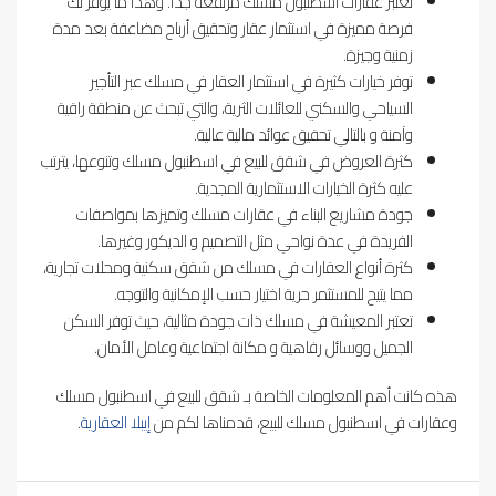
تعتبر عقارات اسطنبول مسلك مرتفعة جدا. وهذا ما يوفر لك
فرصة مميزة في استثمار عقار وتحقيق أرباح مضاعفة بعد مدة
زمنية وجيزة.
توفر خيارات كثيرة في استثمار العقار في مسلك عبر التأجير
السياحي والسكني للعائلات الثرية، والتي تبحث عن منطقة راقية
وآمنة و بالتالي تحقيق عوائد مالية عالية.
كثرة العروض في شقق للبيع في اسطنبول مسلك وتنوعها، يترتب
عليه كثرة الخيارات الاستثمارية المجدية.
جودة مشاريع البناء في عقارات مسلك وتميزها بمواصفات
الفريدة في عدة نواحي مثل التصميم و الديكور وغيرها.
كثرة أنواع العقارات في مسلك من شقق سكنية ومحلات تجارية،
مما يتيح للمستثمر حرية اختيار حسب الإمكانية والتوجه.
تعتبر المعيشة في مسلك ذات جودة مثالية، حيث توفر السكن
الجميل ووسائل رفاهية و مكانة اجتماعية وعامل الأمان.
هذه كانت أهم المعلومات الخاصة بـ شقق للبيع في اسطنبول مسلك
وعقارات في اسطنبول مسلك للبيع، قدمناها لكم من
إيبلا العقارية
.