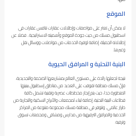
الموقع
لا يمكن أن تعثر على مواصفات وإطلالات عقارات تنافس عقارات في
اسطنبول مسلك من حيث جودة الموقع وأهميته الاستراتيجية.. فضلا عن
إطلالاته الجميلة، إضافة لوفرة الخدمات من مواصلات ووسائل نقل
وغيرها.
البنية التحتية و المرافق الحيوية
نتيجة لجعلها رائدة على مستوى العالم بمشاريعها الضخمة والتجديدية،
فإنّ مسلك منطقة تفوقت على العديد من مناطق إسطنبول ببنيتها
المتطورة جدا، حيث يتم إنجاز مخططات عصرية وتقنية تشمل كافة
قطاعات البنية التحتية، إضافة لبناء لمجمعات والأبراج السكنية والتجارية من
طراز عالمي. وتتوفر في منطقة مسلك مجموعة متنوعة من المراكز
الخدمية والمرافق الترفيهية من مدارس ومشافي ومجمعات تسوق
وترفيه.