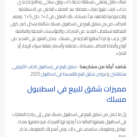
هناك منازل ومباني مستقلة حديثة ذات رونق سياحي وطابع تجديدي
جذاب، تترتب عليها ميزات مفضلة عند العملاء الباحثين عن الاستقلالية
والخصوصية لقاطنيه، تبدأ مساحات تلك المنازل من 2+1 حتى 5+1. وتعتبر
المكاتب من بين شقق للبيع في اسطنبول مسلك شائعة بشكل كبير، كون
المنطقة تستقطب العديد من الشركات والمؤسسات المحلية والعالمية
التي ترغب بإدارة أعمالها التجارية في مسلك.. يمكن العثور على العديد من
أنواع وأنماط المكاتب بمساحات مختلفة وأسعار متباينة سواء للإيجار أو
الشراء.
شاهد أيضًا من مشاريعنا
:
شقق للبيع في إسطنبول الجانب الأوروبي
نيشانتاشي
و
عروض شقق للبيع بالتقسيط في اسطنبول
2025
مميزات شقق للبيع في اسطنبول
مسلك
إنّ ما جعل من شقق للبيع في اسطنبول مسلك ترقى إلى ريادة العقارات
في اسطنبول بقيمتها العالية جداً وجودتها الفريدة، هو تمتعها بعدة
عوامل ومقومات ساهمت في ذلك. ومن أهم تلك المقومات نذكر
منها: