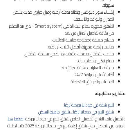
سهولة.
إكساء سوبر ديلوكس ونظام تدفئة أرضية وعزل حراري حديث يشمل
الحدران والنوافذ والأسقف.
الشقق مجهزة بنظام البيت الذكي (Smart system) الذي يتم التحكم
من بكافة تفاصيل المنزل عن بعد.
مسابح مغلقة ومفتوحة مناسبة للعائلات.
صالات رياضية مجهزة بأفضل الآلات الرياضية.
ملاعب للأطفال صممت ونفذت بما يضمن سلامة الأطفال.
حمام تركي وحمام ساونا.
مواقف للسيارات مغلقة ومفتوحة.
أنظمة أمان ومراقبة 24/7.
الخدمات والمرافق المتكاملة.
مشاريع مشابهة:
للبيع شقه في مودانيا بورصة تركيا
شقق للبيع في مودانيا تركيا…شقق جاهزة للسكن
ولتحميل ملف الشرح التفصيلي الخاص شقق للبيع في مودانيا بورصة
اضغط هنا
ولمزيد من التفاصيل حول شقق إعادة بيع في مودانيا بورصة 2025 ذات اطلالة