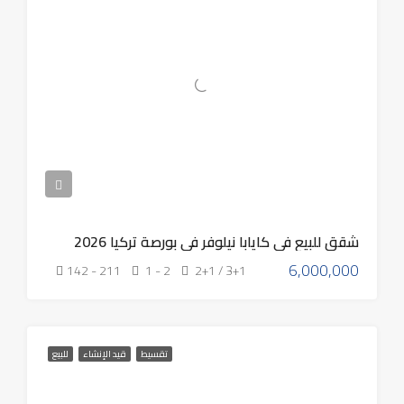
شقق للبيع في كايابا نيلوفر في بورصة تركيا 2026
6,000,000
142 - 211
1 - 2
2+1 / 3+1
تقسيط
قيد الإنشاء
للبيع