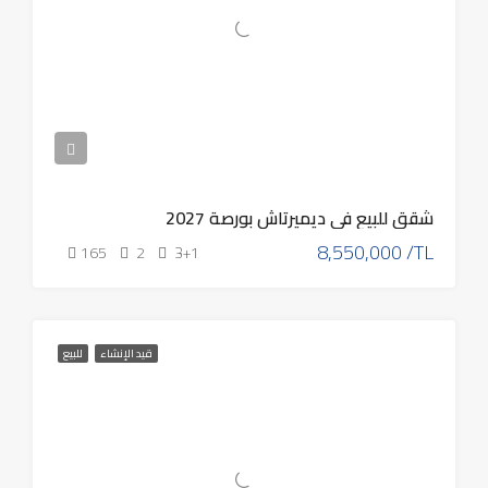
شقق للبيع في ديميرتاش بورصة 2027
8,550,000 /TL
165
2
3+1
قيد الإنشاء
للبيع