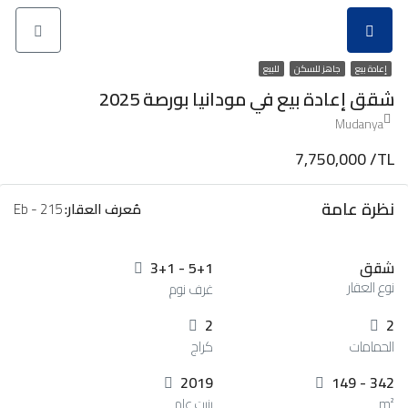
إعادة بيع
جاهز للسكن
للبيع
شقق إعادة بيع في مودانيا بورصة 2025
Mudanya
7,750,000 /TL
نظرة عامة
مُعرف العقار:
Eb - 215
شقق
3+1 - 5+1
نوع العقار
غرف نوم
2
2
الحمامات
كراج
2019
149 - 342
m²
بنيت عام