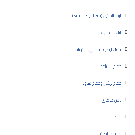
البيت الذكي (Smart system)
النافذة دبل عازلة
تدفئة أرضية حتى في البلكونات
حمام السباحة
حمام تركي وحمام ساونا
دش مركزي
ساونا
صالات رياضية