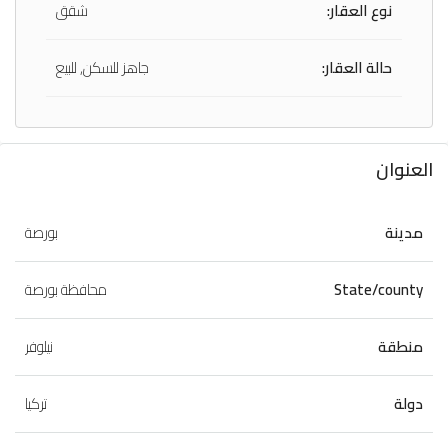
نوع العقار:
شقق
حالة العقار:
جاهز للسكن, للبيع
العنوان
مدينة
بورصة
State/county
محافظة بورصة
منطقة
نيلوفر
دولة
تركيا