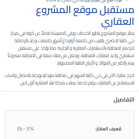
مستقبل موقع المشروع
العقاري
يمتاز موقع المشروع بتطور الخدمات ورقي المعيشة فضلاً عن كونه في مركز
حي كايابا الحضري بالقرب من
جامعة أولوداغ
أشهر جامعات تركيا، بالإضافة
لازدهار المنطقة بالاستثمارات العقارية و التجارية؛ مما يؤكد على مستقبل
استثماري واعد لعقارات المنطقة، ويجعل من تملك شقة في المنطقة مشروعاً
يبشر بالكثير من العوائد و الأرباح المالية المضمونة.
احجز عقارك الآن في حي كايابا الشهير في منطقة مودانيا بورصة بالاتصال
واتساب
للاستعلام عن العقارات برقم خدمة عملاء شركة ايبلا العقارية أون لاين.
التفاصيل
مُعرف العقار:
Eb - 314