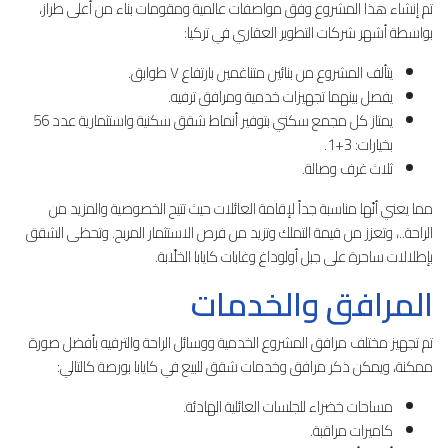
تم إنشاء هذا المشروع وفق مواصفات عالمية ومقومات بناء من أعلى طراز،
بواسطة أشهر شركات التطوير العقاري في تركيا:
يتألف المشروع من بنائين متناغمين بارتفاع ٧ طوابق.
يفصل بينهما تجهيزات خدمية ومرافق ترفيه.
يمتاز كل مجمع سكني بتوفير أنماط شقق سكنية واستثمارية عدد 56
بخيارات: 3+1.
ثلاث غرف وصالة.
مما يعني أنّها مناسبة جداً لإقامة العائلات حيث تتيح الخصوصية والمزيد من
الراحة..، وتعزز من قيمة التملك وتزيد من فرص الاستثمار المربح. وتحظى الشقق
بإطلالات ساحرة على جبل أولوداغ وغابات كايابا الخلّابة.
المرافق والخدمات
تم تجهيز مختلف مرافق المشروع الخدمية ووسائل الراحة والترفيه بأفضل صورة
ممكنة، ويمكن ذكر مرافق وخدمات شقق للبيع في كايابا بورصة كالتالي:
مساحات خضراء للجلسات العائلية الهادئة.
كاميرات مراقبة.