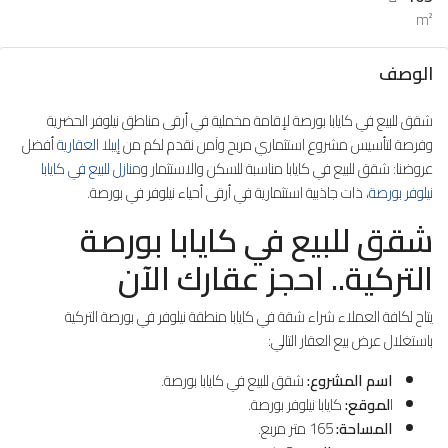
m²
الوصف
شقق للبيع في كايابا بورصة لإقامة مخملية في أرقى مناطق نيلوفر الحضرية
وفرصة لتأسيس مشروع استثماري مربح وآمن نقدم لكم من
إيبلا العقارية
أفضل
عروضنا: شقق للبيع في كايابا مناسبة للسكن والاستثمار و
منازل للبيع في كايابا
نيلوفر بورصة
، ذات جاذبية استثمارية في أرقى أحياء نيلوفر في بورصة.
شقق للبيع في كايابا بورصة
التركية.. احجز عقارك الآن
يتاح لكافة العملاء شراء شقة في كايابا منطقة نيلوفر في بورصة التركية
باستغلال عرض بيع العقار التالي:
اسم المشروع:
شقق للبيع في كايابا بورصة.
ا
لموقع:
كايابا نيلوفر بورصة.
المساحة:
165 متر مربع.