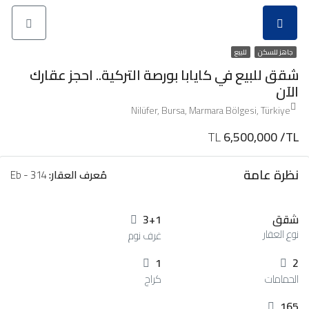
جاهز للسكن
للبيع
شقق للبيع في كايابا بورصة التركية.. احجز عقارك
الآن
Nilüfer, Bursa, Marmara Bölgesi, Türkiye
TL
6,500,000 /TL
نظرة عامة
مُعرف العقار:
Eb - 314
شقق
3+1
نوع العقار
غرف نوم
1
2
الحمامات
كراج
165