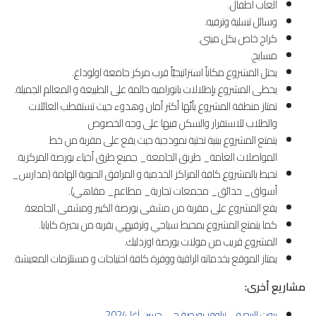
ألعاب أطفال.
وسائل تسلية وترفيه.
كراج خاص بكل مبنى.
مسابح.
يحتل المشروع مكاناً استراتيجيّاً قرب مركز جامعة اولوداغ.
يحظى المشروع بإطلالات بانوراميه حالمة على الطبيعة و المعالم الجميلة.
تمتاز منطقة المشروع بأنّها أكثر أمان وهدوء حيث تستقطب العائلات
والطلاب للاستقرار والسكن فيها على وجه الخصوص
يتمتع المشروع ببنية تحتية نموذجية حيث يقع على مقربة من خط
المواصلات العامة_ طريق الجامعة_ جميع طرق أحياء بورصة المركزية.
تحيط بالمشروع كافة المراكز الخدمية و المرافق الحيوية الهامة (مدارس_
أسواق_ حدائق_ مجمعات تجارية_ مطاعم_ مقاهي).
يقع المشروع على مقربة من مشفى بورصة الكبير ومشفى الجامعة.
كما يتمتع المشروع بمحيط سياحي وترفيهي بقربه من بحيرة كايابا.
المشروع قريب من مولات بورصة اوزدليك.
يمتاز الموقع بخدماته الراقية ووفرة كافة احتياجات و مستلزمات المعيشة.
مشاريع أخرى:
بيوت للبيع في نيلوفر بورصة حي حسن آغا 2024