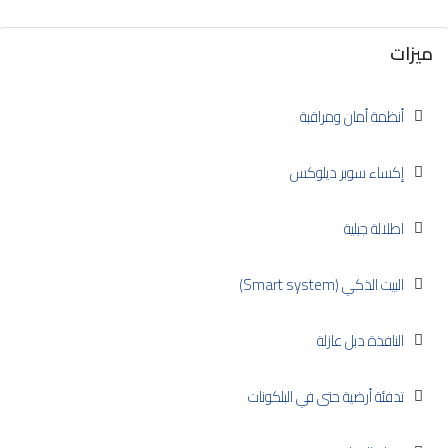
ميزات
أنظمة أمان ومراقبة
إكساء سوبر ديلوكس
اطلالة جبلية
البيت الذكي (Smart system)
النافذة دبل عازلة
تدفئة أرضية حتى في البلكونات