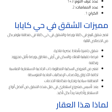
عدد غرف النوم:
3+1
عدد الحمامات:
2.
الكراج:
1.
مميزات الشقق في حي كايابا
تتميز شقق للبيع في كايابا بورصة والشقق في حي كايابا في منطقة نيلوفر بكل
من الخصائص التالية:
شقق جاهزة بأنماط عصرية فاخرة.
فرصة حقيقية للتملك والسكن في أرقى مناطق بورصة بأقل مجهود
وتكلفة
تعتبر من العروض السكنية المطلوبة ذات الجاذبية الاستثمارية المناسبة
لكافة الأذواق ولأصحاب الإمكانيات المادية المتوسطة
المنطقة سياحية وتجارية متكاملة الخدمات
يعد تأسيس مشروع استثماري في مثل هذه الشقق من أفضل أنواع
الاستثمار وأكثرها ربحاً بكل تأكيد.
لماذا هذا العقار