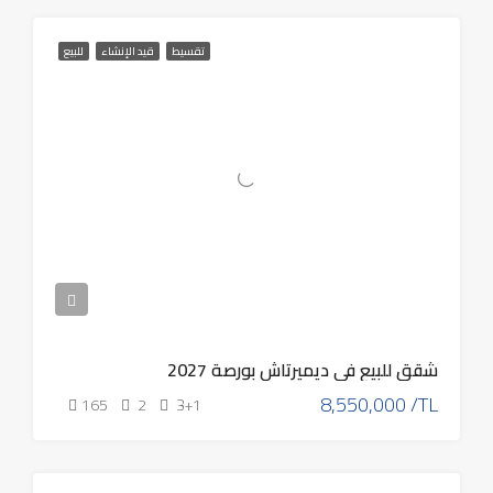
تقسيط
قيد الإنشاء
للبيع
شقق للبيع في ديميرتاش بورصة 2027
8,550,000 /TL
165
2
3+1