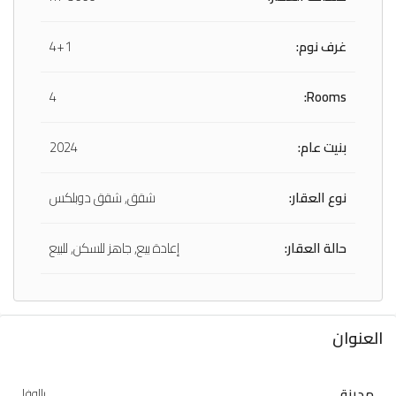
غرف نوم:
4+1
4
Rooms:
بنيت عام:
2024
نوع العقار:
شقق, شقق دوبلكس
حالة العقار:
إعادة بيع, جاهز للسكن, للبيع
العنوان
مدينة
يالوفا