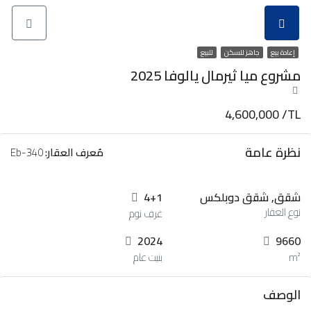
إعادة بيع
جاهز للسكن
للبيع
مشروع ميا ثيرمال يالوفا 2025
4,600,000 /TL
نظرة عامة
مُعرف العقار:
Eb-340
شقق, شقق دوبلكس
4+1
نوع العقار
غرف نوم
2024
9660
m²
بنيت عام
الوصف