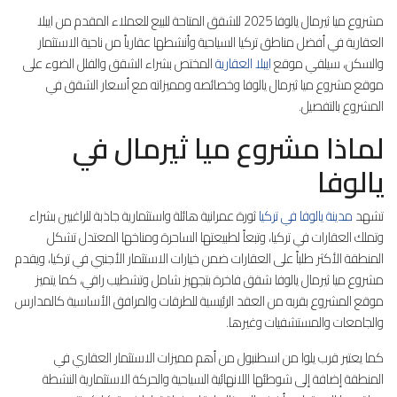
مشروع ميا ثيرمال يالوفا 2025 للشقق المتاحة للبيع للعملاء المقدم من ايبلا
العقارية في أفضل مناطق تركيا السياحية وأنشطها عقارياً من ناحية الاستثمار
والسكن، سيلقي موقع
ايبلا العقارية
المختص بشراء الشقق والفلل الضوء على
موقع مشروع ميا ثيرمال يالوفا وخصائصه ومميزاته مع أسعار الشقق في
المشروع بالتفصيل.
لماذا مشروع ميا ثيرمال في
يالوفا
تشهد
مدينة يالوفا في تركيا
ثورة عمرانية هائلة واستثمارية جاذبة للراغبين بشراء
وتملك العقارات في تركيا، وتبعاً لطبيعتها الساحرة ومناخها المعتدل تشكل
المنطقة الأكثر طلباً على العقارات ضمن خيارات الاستثمار الأجنبي في تركيا، ويقدم
مشروع ميا ثيرمال يالوفا شقق فاخرة بتجهيز شامل وتشطيب راقي، كما يتميز
موقع المشروع بقربه من العقد الرئيسية للطرقات والمرافق الأساسية كالمدارس
والجامعات والمستشفيات وغيرها.
كما يعتبر قرب يلوا من اسطنبول من أهم مميزات الاستثمار العقاري في
المنطقة إضافة إلى شوطئها اللانهائية السياحية والحركة الاستثمارية النشطة