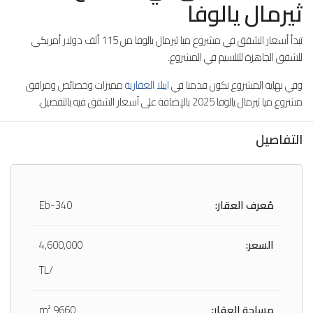
ثيرمال يالوفا
تبدأ أسعار الشقق في مشروع ميا ثيرمال يالوفا من 115 ألف دولار أمريكي
للشقق الجاهزة للتلسيم في المشروع.
وفي نهاية المشروع نكون قدمنا في
ايبلا العقارية
مميزات وخصائص ومرافق
مشروع ميا ثيرمال يالوفا 2025 بالإضافة غلى أسعار الشقق فيه بالتفصيل.
التفاصيل
مُعرف العقار:
Eb-340
السعر:
4,600,000
/TL
مساحة العقار:
9660 m²