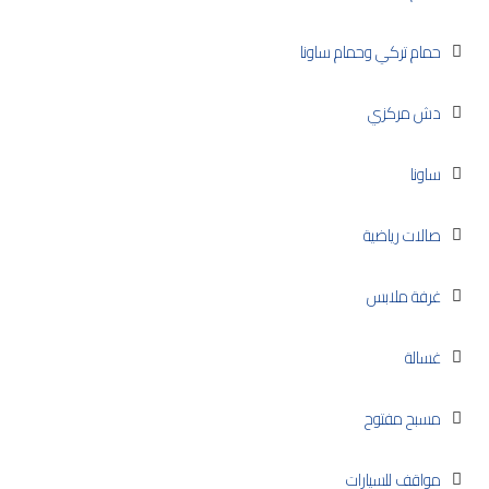
حمام تركي وحمام ساونا
دش مركزي
ساونا
صالات رياضية
غرفة ملابس
غسالة
مسبح مفتوح
مواقف للسيارات