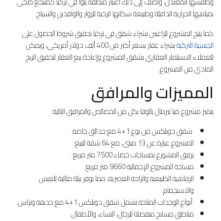
وطقسها المعتدل، وأضف إلى ذلك اعتبار منطقة يلوا في تركيا كمنتجع صحي
بمياهها الحرارية الدافئة وطبيعة سكانها الرحبة للزوار والوافدين والسياح.
كما يتيح المشروع للراغبين بشراء شقق في تركيا تحقيق شروط الحصول على
الجنسية التركية
بشراء عقار بسعر أكثر من 400 ألف دولار أمريكي، ويمكن
للعملاء الاستثمار العقاري بشقق المشروع وإعادة بيع العقار لتحقيق الربح
المادي من المشروع.
المميزات والمرافق
يتميز مشروع ميا ثيرمال يالوفا بكل من الخصائص والمرافق التالية:
شقق دوبلكس من نوع 1+4 مع حدائق خاصة.
المشروع عبارة عن 13 مبنى، مع 64 شقة للبيع.
يرفق المشورع بمساحات خضاء 7500 متر مربع .
مساحة المشروع الإجمالية 9660 متر مربع.
الرفاهية الطبيعية والراحة العصرية، مما يوفر بيئة مثالية للعيش
والاستجمام.
أنواع الوحدات المتاحة تشمل شقق دوبلكس 1+4 مع حديقة وتراس.
مناطق مسابح منفصلة للرجال، النساء، والأطفال.