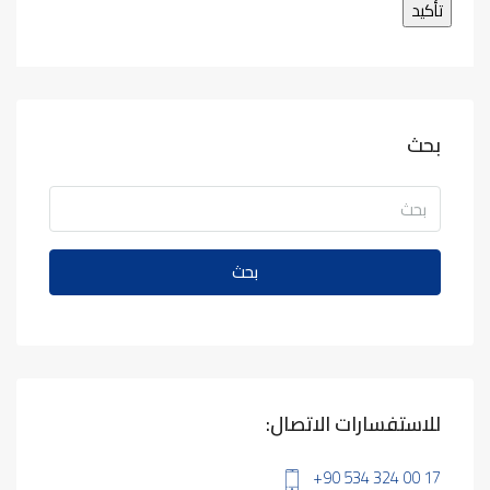
بحث
بحث
للاستفسارات الاتصال:
+90 534 324 00 17