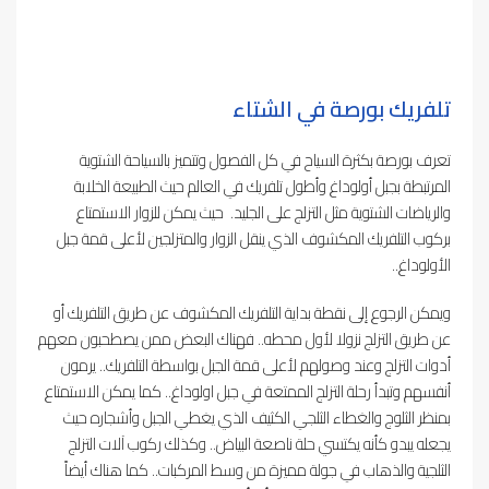
تلفريك بورصة في الشتاء
تعرف بورصة بكثرة السياح في كل الفصول وتتميز بالسياحة الشتوية
المرتبطة بجبل أولوداغ وأطول تلفريك في العالم حيث الطبيعة الخلابة
والرياضات الشتوية مثل التزلج على الجليد. حيث يمكن للزوار الاستمتاع
بركوب التلفريك المكشوف الذي ينقل الزوار والمتزلجين لأعلى قمة جبل
الأولوداغ..
ويمكن الرجوع إلى نقطة بداية التلفريك المكشوف عن طريق التلفريك أو
عن طريق التزلج نزولا لأول محطه.. فهناك البعض ممن يصطحبون معهم
أدوات التزلج وعند وصولهم لأعلى قمة الجبل بواسطة التلفريك.. يرمون
أنفسهم وتبدأ رحلة التزلج الممتعة في جبل اولوداغ.. كما يمكن الاستمتاع
بمنظر الثلوج والغطاء الثلجي الكثيف الذي يغطي الجبل وأشجاره حيث
يجعله يبدو كأنه يكتسي حلة ناصعة البياض.. وكذلك ركوب آلات التزلج
الثلجية والذهاب في جولة مميزة من وسط المركبات.. كما هناك أيضاً