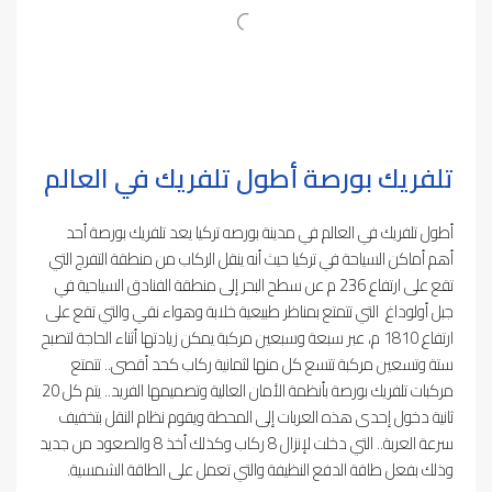
تلفريك بورصة أطول تلفريك في العالم
أطول تلفريك في العالم في مدينة بورصه تركيا يعد تلفريك بورصة أحد
أهم أماكن السياحة في تركيا حيث أنه ينقل الركاب من منطقة التفرج التي
تقع على ارتفاع 236 م عن سطح البحر إلى منطقة الفنادق السياحية في
جبل أولوداغ التي تتمتع بمناظر طبيعية خلابة وهواء نقي والتي تقع على
ارتفاع 1810 م، عبر سبعة وسبعين مركبة يمكن زيادتها أثناء الحاجة لتصبح
ستة وتسعين مركبة تتسع كل منها لثمانية ركاب كحد أقصى.. تتمتع
مركبات تلفريك بورصة بأنظمة الأمان العالية وتصميمها الفريد.. يتم كل 20
ثانية دخول إحدى هذه العربات إلى المحطة ويقوم نظام النقل بتخفيف
سرعة العربة.. التي دخلت لإنزال 8 ركاب وكذلك أخذ 8 والصعود من جديد
وذلك بفعل طاقة الدفع النظيفة والتي تعمل على الطاقة الشمسية.