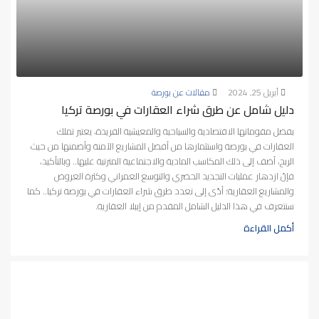
أبريل 25, 2024
مقالات عن بورصة
دليل شامل عن طرق شراء العقارات في بورصة تركيا
بفضل مقوماتها الاقتصادية والسياحية والمعيشية الفريدة، يعتبر تملك
العقارات في بورصة واستثمارها من أفضل المشاريع الآمنة وأضمنها من حيث
الربح، أضف إلى ذلك المكاسب المادية والاجتماعية المترتبة عليها.. وبالتأكيد،
فإنّ ازدهار عمليات التجديد الحضري والتوسع العمراني وكثرة العروض
والمشاريع العقارية؛ أدّى إلى تعدد طرق شراء العقارات في بورصة تركيا.. كما
سنتعرف في هذا الدليل الشامل المقدم من إيبلا العقارية.
أكمل القراءة