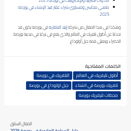
الأدوات المنزلية والإلكترونيات في بورصة 2025
ماهي محاسن ومساوئ شراء عقار قيد الإنشاء في بورصة
2025
وهكذا في هذا المقال من شركة
إيبلا العقارية
في بورصة نكون قد
تحدثنا عن أطول تلفريك في العالم والذي يقع في تركيا في مدينة بورصة
الخضراء ويعتلي قمة جبل أولوداغ.
الكلمات المفتاحية
أطول تليفريك في العالم
التلفريك في بورصة
تلفريك بورصة في الشتاء
جبل اولوداغ في بورصة
محطات تليفريك بورصة
المقال السابق
دليل السياحة العلاجية في بورصة 2025