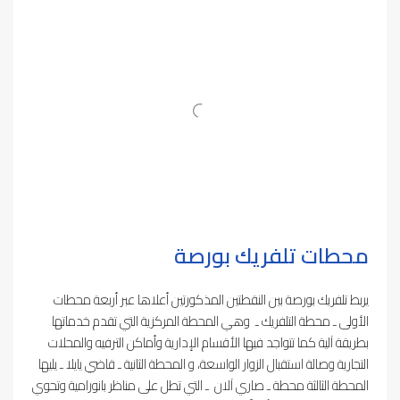
محطات تلفريك بورصة
يربط تلفريك بورصة بين النقطتين المذكورتين أعلاها عبر أربعة محطات
الأولى ـ محطة التلفريك ـ وهي المحطة المركزية التي تقدم خدماتها
بطريقة آلية كما تتواجد فيها الأقسام الإدارية وأماكن الترفيه والمحلات
التجارية وصالة استقبال الزوار الواسعة، و المحطة الثانية ـ قاضي يايلا ـ يليها
المحطة الثالثة محطة ـ صاري آلان ـ التي تطل على مناظر بانورامية وتحوي