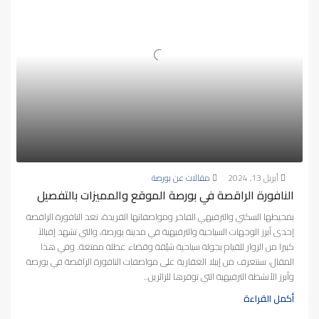
أبريل 13, 2024
مقالات عن بورصة
النافورة الراقصة في بورصة الموقع والمميزات بالتفصيل
بمحيطها السكني والترفيهي الفاخر ومواصفاتها الفريدة، تعد النافورة الراقصة
إحدى أبرز الوجهات السياحية والترفيهية في مدينة بورصة، والتي تشهد إقبالاً
كبيرا من الزوار للقيام بجولة سياحية شيّقة وقضاء عطلة ممتعة. وفي هذا
المقال، سنتعرف من إيبلا العقارية على مواصفات النافورة الراقصة في بورصة
وأبرز الأنشطة الترفيهية التي توفرها للزائرين..
أكمل القراءة