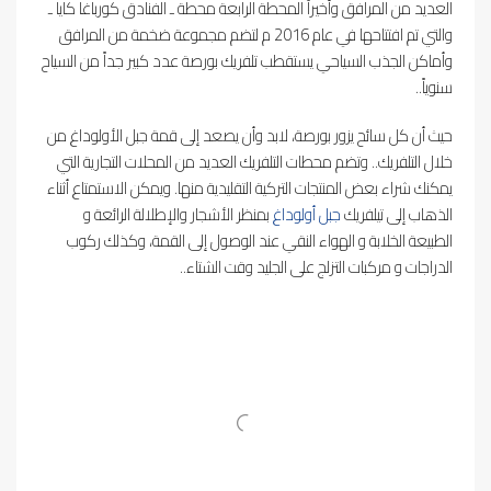
العديد من المرافق وأخيراً المحطة الرابعة محطة ـ الفنادق كورباغا كايا ـ
والتي تم افتتاحها في عام 2016 م لتضم مجموعة ضخمة من المرافق
وأماكن الجذب السياحي يستقطب تلفريك بورصة عدد كبير جداً من السياح
سنوياً..
حيث أن كل سائح يزور بورصة، لابد وأن يصعد إلى قمة جبل الأولوداغ من
خلال التلفريك.. وتضم محطات التلفريك العديد من المحلات التجارية التي
يمكنك شراء بعض المنتجات التركية التقليدية منها. ويمكن الاستمتاع أثناء
الذهاب إلى تيلفريك
جبل أولوداغ
بمنظر الأشجار والإطلالة الرائعة و
الطبيعة الخلابة و الهواء النقي عند الوصول إلى القمة، وكذلك ركوب
الدراجات و مركبات التزلج على الجليد وقت الشتاء..