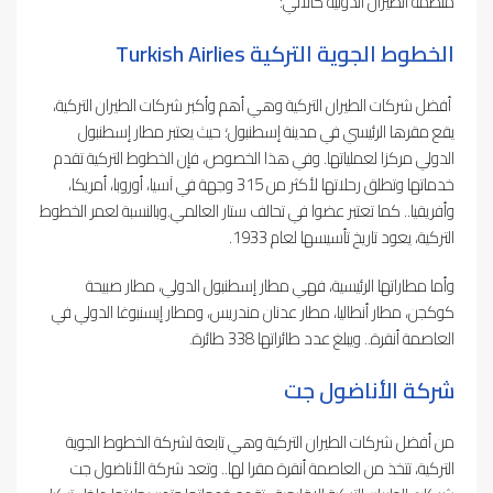
منظمة الطيران الدولية كالآتي:
الخطوط الجوية التركية Turkish Airlies
أفضل شركات الطيران التركية وهي أهم وأكبر شركات الطيران التركية،
يقع مقرها الرئيسي في مدينة إسطنبول؛ حيث يعتبر مطار إسطنبول
الدولي مركزا لعملياتها. وفي هذا الخصوص، فإن الخطوط التركية تقدم
خدماتها وتطلق رحلاتها لأكثر من 315 وجهة في آسيا، أوروبا، أمريكا،
وأفريقيا.. كما تعتبر عضوا في تحالف ستار العالمي.وبالنسبة لعمر الخطوط
التركية، يعود تاريخ تأسيسها لعام 1933.
وأما مطاراتها الرئيسية، فهي مطار إسطنبول الدولي، مطار صبيحة
كوكجن، مطار أنطاليا، مطار عدنان مندريس، ومطار إيسنبوغا الدولي في
العاصمة أنقرة.. ويبلغ عدد طائراتها 338 طائرة.
شركة الأناضول جت
من أفضل شركات الطيران التركية وهي تابعة لشركة الخطوط الجوية
التركية، تتخذ من العاصمة أنقرة مقرا لها.. وتعد شركة الأناضول جت