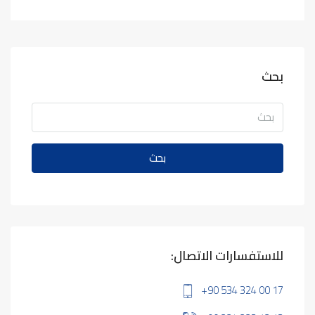
بحث
بحث
للاستفسارات الاتصال:
+90 534 324 00 17