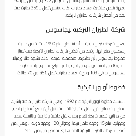
رحلات الركاب وخدمات النقل والشحن لأكثر من 322 وجهة من بينها 90
وجهة شحن مباشرة، بعدد طائرات ركاب وشحن تصل لـ 359 طائرة حيث
تعد من أفضل شركات الطيران التركية.
شركة الطيران التركية بيجاسوس
وهي شركة طيران دولية، بدأت نشاطها عام 1990، وتتخذ من مدينة
إسطنبول مقرا لها.. وتعد من أفضل شركات الطيران التركية حيث تمتاز
خطوط بيغاسوس بأن تذاكرها منخفضة القيمة.. لذلك تشهد طلبا وإقبالا
ملحوظا من المسافرين. ومن ناحية رحلاتها، تبلغ عدد وجهات خطوط
بيغاسوس حوالي 103 وجهة.. بعدد طائرات تصل لأكثر من 70 طائرة.
خطوط أونور التركية
تأسست خطوط أونور التركية عام 1992، وهي شركة طيران خاصة باشرت
عملها وخدماتها في النقل والتجارة الخارجية.. قبل أن توسع أعمالها وتطور
من ميزاتها لتصبح شركة تقدم رحلات نقل داخلية وخارجية. وبالنسبة لعدد
وجهاتها، تبلغ 15 وجهة داخل تركيا، وحوالي120 وجهة دولية… وهي من
أفضل شركات الطيران التركية الخاصة، التي تخفض من ثمن التذاكر