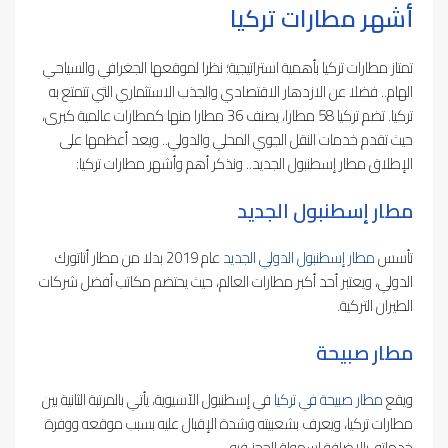
أشهر مطارات تركيا
تمتاز مطارات تركيا بأهمية استراتيجية؛ نظرا لموقعها الجغرافي والسياحي
الهام.. فضلا عن الازدهار الاقتصادي والجذب الاستثماري التي تتمتع به
تركيا. تضم تركيا 58 مطارا، يصنف 36 مطارا منها كمطارات عالمية كبرى،
حيث تقدم خدمات النقل الجوي المحلي والدولي.. ويعد أعظمها على
الإطلاق مطار إسطنبول الجديد.. ونذكر أهم وأشهر مطارات تركيا:
مطار إسطنبول الجديد
تأسس
مطار إسطنبول الدولي الجديد
عام 2019 بدلا من مطار أتاتورك
الدولي، ويعتبر أحد أكبر مطارات العالم، حيث يحتضم مكاتب أفضل شركات
الطيران التركية.
مطار صبيحة
ويقع
مطار صبيحة في تركيا
في إسطنبول الآسيوية، يأتي بالمرتبة الثانية بين
مطارات تركيا، ويعرف بشعبيته وشدة الإقبال عليه بسبب موقعه ووفرة
خدماته، بالإضافة لسهولة الحجز فيه.