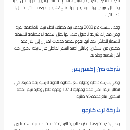
شركات الطيران التركية الإقليمية ، تقدم خدماتها وتدير رحلاتها داخل تركيا
وشمال قبرص. وبالنسبة لوجهاتها، فتبلغ 42 وجهة، بعدد طائرات تصل لـ
34 طائرة.
وقد تأسست عام 2008 بهدف ربط مختلف أنحاء تركيا بالعاصمة أنقرة.
ومن مميزات شركة أناضول جيت، أنها تمثل التكلفة الاقتصادية البسيطة
لأسعار التذاكر.. كما أنها تقوم بتقديم خدمات الطيران إلى أكبر عدد
ممكن من السكان.. وبالتالي أصبح السفر الداخلي عبر شركة أناضول جت
أكثر شعبية وجاذبية.
شركة صن إكسبريس
وهي شركة داخلية ودولية تتبع للخطوط الجوية التركية، يقع مقرها في
أنطاليا، تركيا.. تصل عدد وجهاتها لـ 107 وجهة داخل وخارج تركيا، بحجم
أسطول يبلغ عدده 45 طائرة.
شركة ترك كارجو
وهي شركة تابعة للخطوط الجوية التركية، تقدم خدمات واسعة ما بين