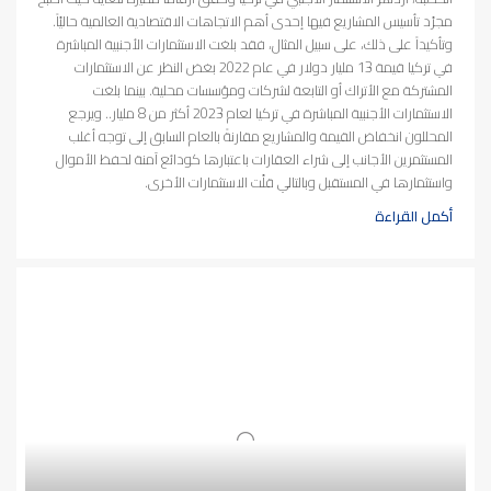
مجرّد تأسيس المشاريع فيها إحدى أهم الاتجاهات الاقتصادية العالمية حاليّاً.
وتأكيداً على ذلك، على سبيل المثال، فقد بلغت الاستثمارات الأجنبية المباشرة
في تركيا قيمة 13 مليار دولار في عام 2022 بغض النظر عن الاستثمارات
المشتركة مع الأتراك أو التابعة لشركات ومؤسسات محلية. بينما بلغت
الاستثمارات الأجنبية المباشرة في تركيا لعام 2023 أكثر من 8 مليار.. ويرجع
المحللون انخفاض القيمة والمشاريع مقارنةً بالعام السابق إلى توجه أغلب
المستثمرين الأجانب إلى شراء العقارات باعتبارها كودائع آمنة لحفظ الأموال
واستثمارها في المستقبل وبالتالي قلّت الاستثمارات الأخرى.
أكمل القراءة