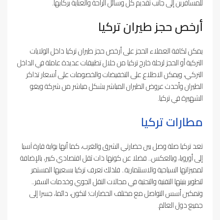
للمسافرين إلى جانب تقديم كل وسائل الراحة والعناية بركابها.
أرخص حجز طيران تركيا
يمكن لكافة العملاء الحجز على أرخص حجز طيران تركيا داخل الولايات
التركية أو الحجز لرحلة خارج تركيا من خلال تطبيقات عديدة عاملة في الداخل
التركي، ويمكن الاطلاع على التخفيضات والخصومات على أسعار تذاكر
الطيران وأحدث عروض الطيران المباشر بشكل مباشر من شركة ويغو
الشهيرة في تركيا.
مطارات تركيا
تعد تركيا صلة وصل بين حضارتي الشرق والغرب، كما أنها بوابة قارة آسيا
إلى أوروبا، وبالعكس.. فضلا عن كونها ذات ثقل اقتصادي كبير، بالإضافة
لمميزاتها السياحية والاستثمارية.. فلذلك تعرف تركيا بسعيها المستمر
لتطوير بنيتها التقنية والتحتية في مجالات النقل الجوي وخدمات السفر..
وتمكين أسس التواصل مع مختلف الحضارات؛ لتكون، دائما، جسرا إلى
جميع دول العالم.