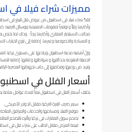
مميزات شراء فيلا في ا
يُعَدُّ شراء فيلا في اسطنبول من عروض فلل للبيع في اسطنب
وأكثرها رقيّاً و توفيراً لمقومات المعيشة ووسائل الترفيه.
مجالات الاستثمار العقاري وأكثرها ربحاً؛.. وذلك لما تختص 
و المساحة والخصوصية وغيرها. إضافة إلى تنوع الخيارات الا
وإنّ أهمية مدينة اسطنبول وريادتها على مستوى تركيا، انع
الجميلة المتنوعة بحدائقها و شواطئها وغاباتها. إضافة للمس
وتزيد من روعتها وفخامتها إلى جانب تجهيزاتها العصرية الراقي
أسعار الفلل في اسطنبول 24
يختلف أسعار الفلل في اسطنبول تبعاً لعدة عوامل هامة يمكن
سعر صرف الليرة التركية مقابل الدولار الأمريكي.
موقع الفيلا ومساحتها والخدمات والمرافق المتاحة م
تضخم سوق العقارات في تركيا وتأثره بالتضخم العال
قيمة العرض مقابل الطلب على شراء فلل في اسطنب