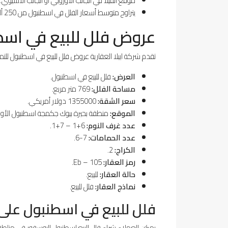
موقع الفيلا في الجانب الأوروبي أو الجانب الاسيوي.
يتراوح متوسط أسعار الفلل في اسطنبول من 250 ألف دولار أمريكي حتى مليون دولار.
عروض فلل للبيع في اسطنبو
تقدم شركة ايبلا العقارية عروض فلل للبيع في اسطنبول للتمل
العرض:
فلل للبيع في اسطنبول.
مساحة الفلل:
769 متر مربع.
سعر الشقة:
1355000 دولار أمريكي.
الموقع:
منطقة بحيرة بيوك جكمجة اسطنبول الأورو
عدد غرف النوم:
6+1 – 7+1.
عدد الحمامات:
7-6.
الكراج:
2.
رمز العقار:
Eb – 105.
حالة العقار:
للبيع.
نماذج العقار:
فلل للبيع.
فلل للبيع في اسطنبول على
يمكن للعملاء شراء فلل للبيع اسطنبول البوسفور في مناط