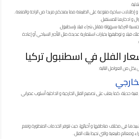
لية.
إطلالات ساحرة متنوعة على الطبيعة مما يمنحكم مزيدا من الراحة والمتعة..
ل و ادخارها للمستقبل.
جنسية التركية بسهولة مقابل شراء فيلا بإسطنبول.
لا و توظيفها بخيارات استثمارية عديدة مثل التأجير السياحي أو إعادة
عار الفلل في اسطنبول تركيا
بكل من العوامل التالية:
لخارجي
فنية حديثة، كما يغلب على تصميم الفلل الخارجية و الداخلية أسلوب عمراني
لتشييدها في مختلف مناطقها و أحيائها، حيث تتوفر الخدمات المتطورة وتعم
 ومعالم طبيعية والتي تحيط بتلك الفلل..