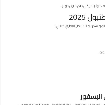
ل 2025
ك والسكن أو للاستثمار العقاري كالتالي:
بية.
 البسفور
ق بيكوز وساريير حيث تحظى بإطلالة خلابة على مضيق البوسفور مع قرب