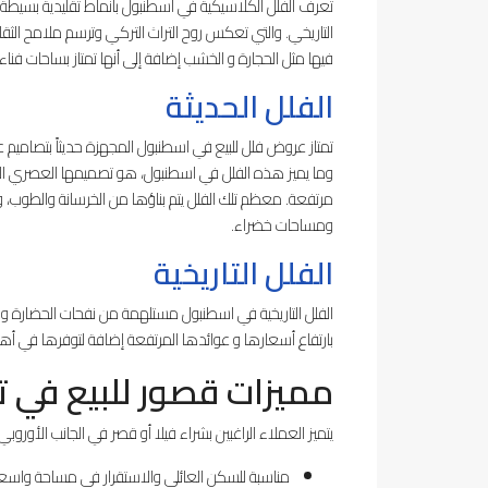
تُعرف الفلل الكلاسيكية في اسطنبول بأنماط تقليدية بسيطة
التاريخي. والتي تعكس روح التراث التركي وترسم ملامح الثقافة
فيها مثل الحجارة و الخشب إضافة إلى أنها تمتاز بساحات فناء
الفلل الحديثة
تمتاز عروض فلل للبيع في اسطنبول المجهزة حديثاً بتصاميم 
وما يميز هذه الفلل في اسطنبول، هو تصميمها العصري الفخم وت
مرتفعة. معظم تلك الفلل يتم بناؤها من الخرسانة والطوب، وتم
ومساحات خضراء.
الفلل التاريخية
الفلل التاريخية في اسطنبول مستلهمة من نفحات الحضارة 
بارتفاع أسعارها و عوائدها المرتفعة إضافة لتوفرها في أه
مميزات قصور للبيع في تر
يتميز العملاء الراغبين بشراء فيلا أو قصر في الجانب الأوروبي ا
مناسبة للسكن العائلي والاستقرار في مساحة واس