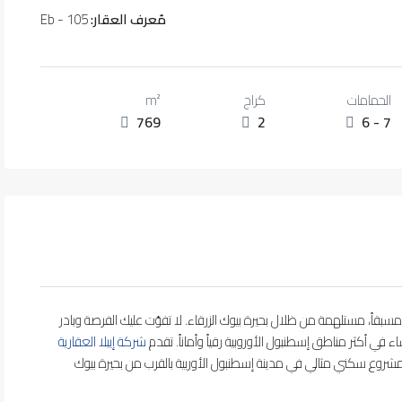
مُعرف العقار:
Eb - 105
الحمامات
كراج
m²
769
2
6 - 7
ية 2025 لتكن لمستك حاضرة مسبقاً، مستلهمة من ظلال بحيرة بيوك الزرقاء. لا تفوّت عليك الفرصة وبادر
ء في أكثر مناطق إسطنبول الأوروبية رقياً وأماناً. تقدم
شركة إيبلا العقارية
 مشروع سكني مثالي في مدينة إسطنبول الأوربية بالقرب من بحيرة بيوك