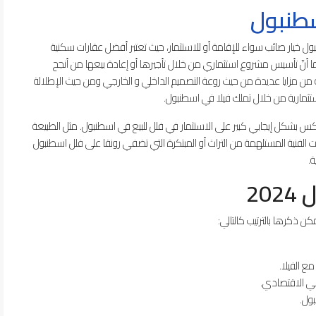
سطنبول
ول خيار صائب سواء للإقامة أو للاستثمار، حيث تعتبر أفضل عقارات سكنية
 كما أنّ تأسيس مشروع استثماري من خلال تأجيرها أو إعادة بيعها من أنجح
به من مزايا عديدة من حيث روعة التصميم الداخلي و الخارجي ومن حيث الإطلالة
ستثمارية من خلال تملك فيلا في اسطنبول.
كس بشكل إيجابي كبير على الاستثمار في فلل للبيع في اسطنبول. مثل الطبيعة
ات الفنية المستلهمة من التراث أو المبتكرة التي تضفي رونقا على فلل اسطنبول
ة.
20
 ذكرها بالترتيب كالتالي:
ع الفيلا.
مي الاقتصادي.
ول.