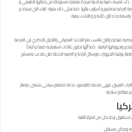
.. ذات لمسات فنية وجاذبية فريدة متميزة مستوحاة من جمالها الطبيعي و
 التركية بتصاميم و أسلوب بنائها. كما يتجلى ذلك بمواد البناء التي تستخدم
 واسعة و حدائق خلّابة و إطلالات ريفية..
عصرية مبتكرة والتي تتناسب مع التجديد العمراني والتحول الحضري في المدينة.
جهيزاتها الراقية.. كما أنّها تحقق عائدات استثمارية كبيرة و أرباحاً
تاز بوفرة التجهيزات ووسائل الراحة و الترفيه الحديثة مثل ملاعب ومسابح
والتراث العريق، فهي فخمة كالقصور، جذابة كمعلم سياحي شعبي، وتمتاز
م مواقع سياحية..
كيا
سطنبول تركيا بكل من المزايا التالية:
عة ومكان مستقل.