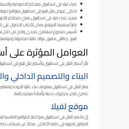
شراء فيلا في اسطنبول تمنحكم الخصوصية والاستقلا
تحظى عروض فلل للبيع في اسطنبول بمواقع حيوية و 
بمجرد شراء فيلا في اسطنبول، يعني حفظكم للأموا
نظراً لسعرها المرتفع، يمكن للأجانب الحصول على ال
تأسيس مشروع استثماري مجدي وناجح من خلال تملك في
البيع.. و بالتالي تحقيق عوائد مالية مضمونة ومرتفعة.
العوامل المؤثرة على أس
تتأثر أسعار الفلل في اسطنبول وأسعار فلل للبيع في اسطنبول 
البناء والتصميم الداخلي وا
تمتاز الفلل في اسطنبول بمقومات بناء عالية الجودة ومعايير 
عصري فاخر، بديكورات حديثة وأنماط مبتكرة رائعة.
موقع لفيلا
إنّ ما يميز الفلل في اسطنبول هو اختيار المواقع المناسبة 
المرافق الحيوية في كافة الأماكن.. فضلاً عن مساحات خضراء