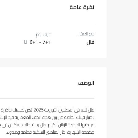
نظرة عامة
نوع العقار
غرف نوم
فلل
6+1 - 7+1
الوصف
فلل للبيع في اسطنبول الأوروب
باختيار فيلتك الخاصة من بين هذه التحف المعمارية قيد الإنشا
عروضها المميزة للزبائن الكرام. فلل رحبة نظام دوبلكس في
جكمجة الشهيرة اكثر المناطق السكنية فخامة وهدوء.