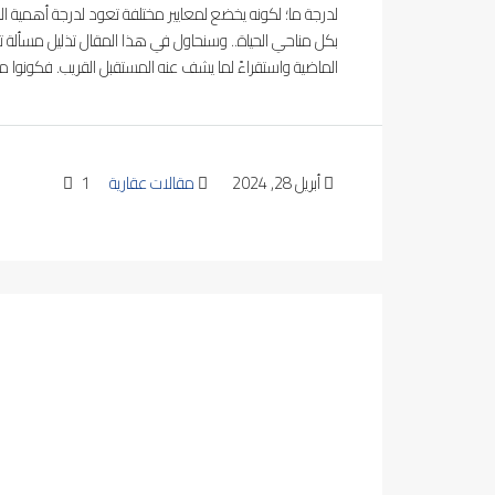
لدرجة ما؛ لكونه يخضع لمعايير مختلفة تعود لدرجة أهمية ال
بكل مناحي الحياة.. وسنحاول في هذا المقال تذليل مسألة تغ
الماضية واستقراءً لما يشف عنه المستقبل القريب. فكونوا مع
أبريل 28, 2024
مقالات عقارية
1