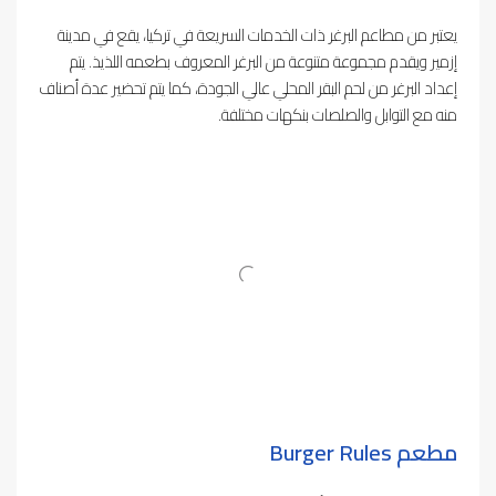
يعتبر من مطاعم البرغر ذات الخدمات السريعة في تركيا، يقع في مدينة
إزمير ويقدم مجموعة متنوعة من البرغر المعروف بطعمه اللذيذ. يتم
إعداد البرغر من لحم البقر المحلي عالي الجودة، كما يتم تحضير عدة أصناف
منه مع التوابل والصلصات بنكهات مختلفة.
مطعم Burger Rules