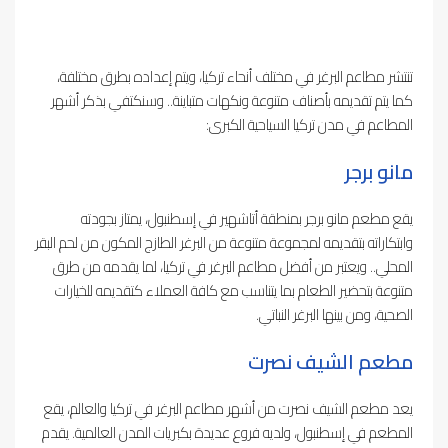
تنتشر مطاعم البرغر في مختلف أنحاء تركيا، ويتم إعداده بطرق مختلفة،
كما يتم تقديمه بأصناف متنوعة ونكهات متباينة.. وسنكتفي بذكر أشهر
المطاعم في مدن تركيا السياحية الكبرى:
مانو برجر
يقع مطعم مانو برجر بمنطقة أتاشهير في إسطنبول، يمتاز بجودته
وابتكاراته بتقديمه لمجموعة متنوعة من البرغر الطازج المكون من لحم البقر
المحلي.. ويعتبر من أفضل مطاعم البرغر في تركيا، لما يقدمه من طرق
متنوعة بتحضير الطعام بما يتناسب مع كافة العملاء كتقديمه للخيارات
الصحية، ومن بينها البرغر النباتي.
مطعم الشيف نصرت
يعد مطعم الشيف نصرت من أشهر مطاعم البرغر في تركيا والعالم، يقع
المطعم في إسطنبول، ولديه فروع عديدة بكبريات المدن العالمية. يقدم