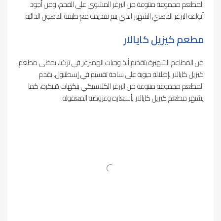
المطعم مجموعة متنوعة من البرغر المشوي على الفحم، ومن أجود
أنواعه البرغر الذهبي الشهير الذي يتم تقديمه مع طبقة الدهون الذائبة.
مطعم كيزيل كايالار
من المطاعم الشهيرة بتقديم ألذ وجبات الهمبرغر في تركيا، يحظى مطعم
كيزيل كايالار بإطلالة حيوية على ساحة تقسيم في إسطنبول. يقدم
المطعم مجموعة متنوعة من البرغر الكلاسيكي بنكهات مُبتكرة، كما
يشتهر مطعم كيزيل كايالار بأسعاره وعروضه المعقولة.