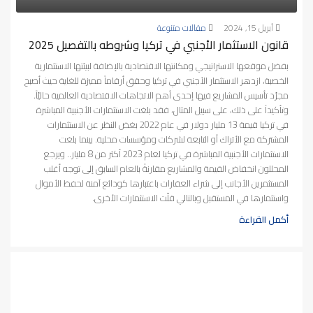
أبريل 15, 2024
مقالات متنوعة
قانون الاستثمار الأجنبي في تركيا وشروطه بالتفصيل 2025
بفضل موقعها الاستراتيجي ومكانتها الاقتصادية بالإضافة لبيئتها الاستثمارية
الخصبة، ازدهر الاستثمار الأجنبي في تركيا وحقق أرقاماً مميزة للغاية حيث أصبح
مجرّد تأسيس المشاريع فيها إحدى أهم الاتجاهات الاقتصادية العالمية حاليّاً.
وتأكيداً على ذلك، على سبيل المثال، فقد بلغت الاستثمارات الأجنبية المباشرة
في تركيا قيمة 13 مليار دولار في عام 2022 بغض النظر عن الاستثمارات
المشتركة مع الأتراك أو التابعة لشركات ومؤسسات محلية. بينما بلغت
الاستثمارات الأجنبية المباشرة في تركيا لعام 2023 أكثر من 8 مليار.. ويرجع
المحللون انخفاض القيمة والمشاريع مقارنةً بالعام السابق إلى توجه أغلب
المستثمرين الأجانب إلى شراء العقارات باعتبارها كودائع آمنة لحفظ الأموال
واستثمارها في المستقبل وبالتالي قلّت الاستثمارات الأخرى.
أكمل القراءة