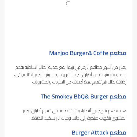
مطعم Manjoo Burger& Coffe
يعتبر من أشهر مطاعم البرغر في تركيا، يقع بمدينة أنطاليا الساحلية يقدم
مجموعة متنوعة من أطباق البرغر الشهية.. ومن بينها البرغر الكلاسيكي،
إضافة لذلك يتم تقديم عدة أصناف من الحلويات والمشروبات.
مطعم The Smokey BbQ& Burger
هو مطعم شهير في أنطاليا، يمتاز بتخصصه في تقديم أطباق البرغر
المشوي بنكهات مبتكرة، إلى جانب وجبات البريسكيت اللذيذة.
مطعم Burger Attack