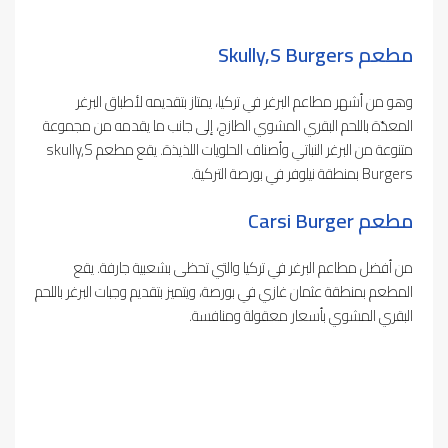
مطعم Skully,S Burgers
وهو من أشهر مطاعم البرغر في تركيا، يمتاز بتقديمه لأطباق البرغر
المعدّة باللحم البقري المشوي الطازج، إلى جانب ما يقدمه من مجموعة
متنوعة من البرغر النباتي وأصناف الحلويات اللذيذة. يقع مطعم skully,S
Burgers بمنطقة نيلوفر في بورصة التركية.
مطعم Carsi Burger
من أفضل مطاعم البرغر في تركيا والتي تحظى بشعبية جارفة. يقع
المطعم بمنطقة عثمان غازي في بورصة، ويتميز بتقديم وجبات البرغر باللحم
البقري المشوي بأسعار معقولة ومنافسة.