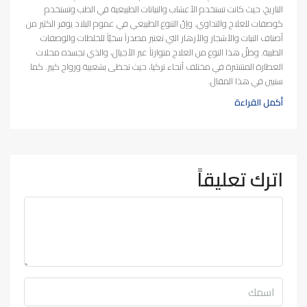
التاريخ، حيث كانت تستخدم الأعشاب والنباتات الطبيعية في الطب وتستخدم
كوصفات للعلاج والتداوي. وإنّ التنوع الطبيعي في عموم البلاد يوفر الكثير من
أصناف النبات والأشجار والأزهار التي تعتبر مصدراً سخيّاً للخلطات والوصفات
الطبية. وظلّ هذا النوع من العلاج متوارثاً عبر الأجيال، والذي تجسده محلات
العطارة المنتشرة في مختلف أنحاء تركيا، حيث تحظى بشعبية ورواج كبير. كما
سنبين في هذا المقال.
أكمل القراءة
اترك تعليقاً