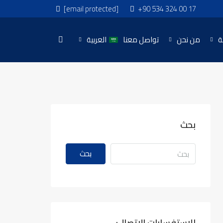
[email protected]
+90 534 324 00 17
ة
من نحن
تواصل معنا
العربية
بحث
بحث
للاستفسارات الاتصال: