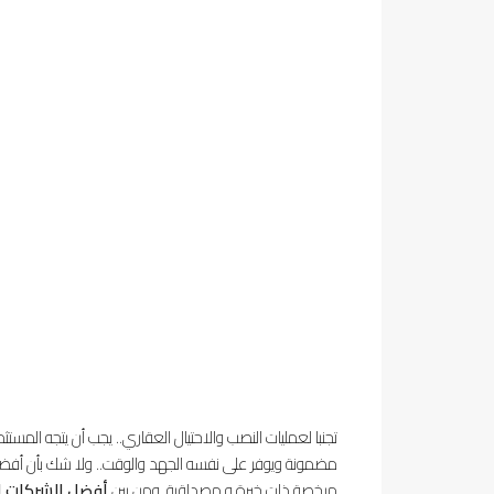
تجنبا لعمليات النصب والاحتيال العقاري.. يجب أن يتجه الم
مضمونة ويوفر على نفسه الجهد والوقت.. ولا شك بأن أف
مرخصة ذات خبرة و مصداقية. ومن بين
أفضل الشركات ا