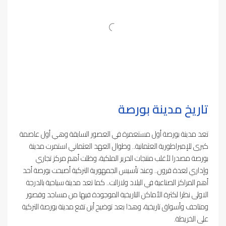
تاريخ مدينة بورصة
تعد مدينة بورصة أول مستعمرة في العصور السابقة وهي أول عاصمة
كبرى للإمبراطورية العثمانية.. وطوال العهد العثماني استمرت مدينة
بورصة مصدرا لأغلب منتجات الحرير الملكية، وظلت أهم مركز تجاري
وإداري لعدة قرون.. وعند تأسيس الجمهورية التركية أصبحت بورصة أحد
أهم المراكز الصناعية في البلاد ولازالت.. كما تعد مدينة سياحية بالدرجة
الاولى نظرا لكثرة الأماكن التاريخية الموجودة فيها من مساجد وقصور
ومتاحف وأسواق تاريخية، وهذا بعد توضيح أين تقع مدينة بورصة التركية
على الخريطة.