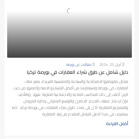
أبريل 25, 2024
مقالات عن بورصة
دليل شامل عن طرق شراء العقارات في بورصة تركيا
بفضل مقوماتها الاقتصادية والسياحية والمعيشية الفريدة، يعتبر تملك
العقارات في بورصة واستثمارها من أفضل المشاريع الآمنة وأضمنها من حيث
الربح، أضف إلى ذلك المكاسب المادية والاجتماعية المترتبة عليها.. وبالتأكيد،
فإنّ ازدهار عمليات التجديد الحضري والتوسع العمراني وكثرة العروض
والمشاريع العقارية؛ أدّى إلى تعدد طرق شراء العقارات في بورصة تركيا.. كما
سنتعرف في هذا الدليل الشامل المقدم من إيبلا العقارية.
أكمل القراءة