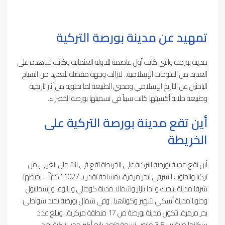
تمهيد عن مدينة بورصة التركية
مدينة بورصة والتي كانت أول عاصمة للدولة العثمانية وكانت شاهدة على
العديد من الفتوحات الإسلامية.. لازالت وجهة مفضلة للعديد من السياح
الباحثين عن التاريخ الإسلامي ومحبي الطبيعة لما تحتويه من آثار تاريخية
وطبيعة خلابة أكسبتها كانت سبباً في تسميتها بورصة الخضراء.
أين تقع مدينة بورصة التركية على
الخريطة
أين تقع مدينة بورصة التركية على الخريطة تقع في الشمال الغربي من
2
تركيا والجنوب الشرقي لبحر مرمرة، بمساحة تقدر بـ 11027كم
.. يحيطها
شرقا مدينة بيلجيك و آدا بازار وشمالا مدينة كوجالي و يالوفا و إسطنبول
وجنوبا مدينة أسكي شهير وكوتاهيا.. وفي شمال بورصة تمتد شواطئ
بحر مرمرة. تتكون مدينة بورصة من 17 منطقة مركزية.. ويبلغ عدد
سكانها مايقارب 3.5 مليون نسمة وتعد رابع أكبر مدن تركية بعد