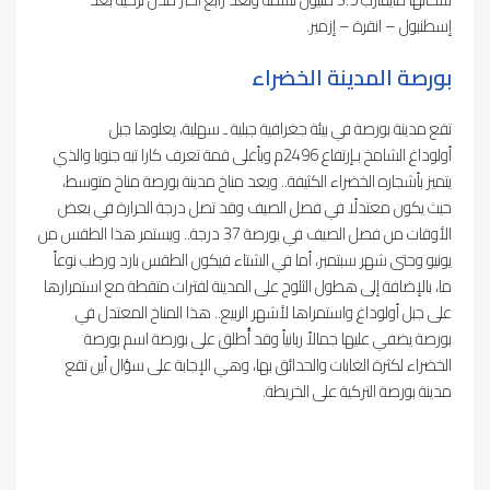
إسطنبول – انقرة – إزمير.
بورصة المدينة الخضراء
تقع مدينة بورصة في بيئة جغرافية جبلية ـ سهلية، يعلوها جبل
أولوداغ الشامخ بـإرتفاع 2496م وبأعلى قمة تعرف كارا تبه جنوبا والذي
يتميز بأشجاره الخضراء الكثيفة.. ويعد مناخ مدينة بورصة مناخ متوسط،
حيث يكون معتدلًا في فصل الصيف وقد تصل درجة الحرارة في بعض
الأوقات من فصل الصيف في بورصة 37 درجة.. ويستمر هذا الطقس من
يونيو وحتى شهر سبتمبر، أما في الشتاء فيكون الطقس بارد ورطب نوعاً
ما، بالإضافة إلى هطول الثلوج على المدينة لفترات متقطة مع استمرارها
على جبل أولوداغ واستمراها لأشهر الربيع.. هذا المناخ المعتدل في
بورصة يضفي عليها جمالاً ربانياً وقد أُطلق على بورصة اسم بورصة
الخضراء لكثرة الغابات والحدائق بها، وهي الإجابة على سؤال أين تقع
مدينة بورصة التركية على الخريطة.