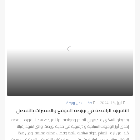
أبريل 13, 2024
مقالات عن بورصة
النافورة الراقصة في بورصة الموقع والمميزات بالتفصيل
بمحيطها السكني والترفيهي الفاخر ومواصفاتها الفريدة، تعد النافورة الراقصة
إحدى أبرز الوجهات السياحية والترفيهية في مدينة بورصة، والتي تشهد إقبالاً
كبيرا من الزوار للقيام بجولة سياحية شيّقة وقضاء عطلة ممتعة. وفي هذا
المقال، سنتعرف من إيبلا العقارية على مواصفات النافورة الراقصة في بورصة