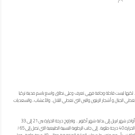
. لكنها ليست قاحلة وجافة فهي تعرف وعلى نطاق واسع باسم مدينة تركيا
تغطي الجبال و أشجار الزيتون والتين التي تغطي التلال.. والأعشاب ، والسعديات
تعتبر بورصة في فصل الصيف حارة نوعاً ما ويبدأ الصيف من أواخر شهر ابريل إلى بداية شهر أكتوبر .. وتتراوح درجة الحرارة بين 21 إلى 33
درجة مئوية.. وفي موجة الحر يمكن أن تصل أو تتجاوز درجات الحرارة 40 درجة مئوية.. إلى جانب الرطوبة النسبية الطبيعية التي تصل إلى 65٪