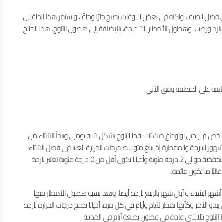
 فصل الصيف ولكنه في بعض الاوقات يصبح حارًا وجافًا، ويستمر هذا الطقس
ارد ورطب، وهطول الأمطار الشديدة، بالإضافة إلى هطول الثلوج، هذا المناخ
قبة على المنطقة وفق الآتي:
وبالأخص في جبل اولوداغ حيث تتساقط الثلوج بشكل شبه يومي ويبدأ الشتاء من
 الباردة والممطرة إذ يبلغ متوسط ​​درجات الحرارة العليا في فصل الشتاء
حوالي 10 درجات مئوية ، بينما يبلغ متوسط ​​درجات الحرارة المنخفضة حوالي 2 درجة مئوية وأحيانا تكون أقل من 0 درجة مئوية تعتبر باردة
بًا ما تكون غائمة..
 درجة مئوية، كما أن باقي أشهر الشتاء و أول شهر بالربيع باردة أيضا، وتعد نسبة هطول الأمطار فيها
 الأمر وكأنها تمطر لأيام وأيام في كل مرة، أحيانا تصبح درجات الحرارة باردة
ط الثلوج يتلاشى عادة في غضون بضعة أيام في المدينة.