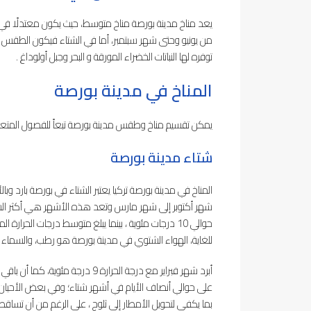
يعد مناخ مدينة بورصة مناخ متوسط، حيث يكون معتدلًا في
من يونيو وحتى شهر سبتمبر، أما في الشتاء فيكون الطقس ب
توفره لها النباتات الخضراء المورقة و البحر وجبل أولوداغ .
المناخ في مدينة بورصة
يمكن تقسيم مناخ وطقس مدينة بورصة تبعاً للفصول المتعا
شتاء مدينة بورصة
المناخ في مدينة بورصة تركيا يعتبر الشتاء في بورصة بارد 
شهر أكتوبر إلى شهر مارس وتعد هذه الأشهر هي أكثر الشهور
للغاية، الهواء الشتوي في مدينة بورصة هو رطب، والسماء غال
أبرد شهر فبراير مع درجة الحرارة 9
على حوالي أنصاف الأيام في أشهر شتاء؛ وفي بعض الأحيان يبدو
بما يكفي لتحويل الأمطار إلى ثلوج ، على الرغم من أن تساق