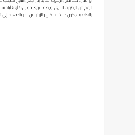
الرغم من الرطوبة، لا ترى بورصة سوى حوالي 5 أو 6 أيام تساقط شهرية خلال فصل الصيف.
رائعة حيث يكون ملاذ السكان والزوار من الحر بالصعود إلى ق