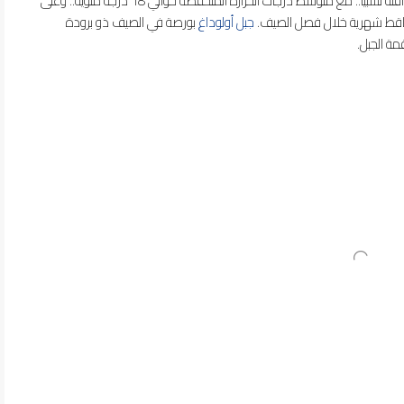
أو أعلى.. كما تميل الرطوبة العالية إلى جعل الليالي الصيفية دافئة نسبياً.. مع متوسط ​​درجات الحرارة المنخفضة حوالي 18 درجة مئوية.. وعلى
جبل أولوداغ
بورصة في الصيف ذو برودة
مة الجبل.