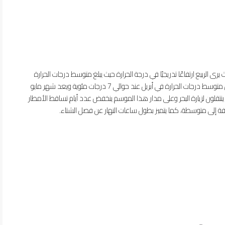
رى الربيع ارتفاعًا تدريجيًا في درجة الحرارة حيث يبلغ متوسط ​​درجات الحرارة
المرتفعة في شهر أبريل حوالي 20 درجة مئوية، بينما ينخفض ​​متوسط ​​درجات الحرارة في أبريل عند حوالي 7 درجات مئوية ويعد شهر مايو
ر ينتقلون لزيارة البحر وعلى مدار هذا الموسم ينخفض ​​عدد أيام تساقط الأمطار