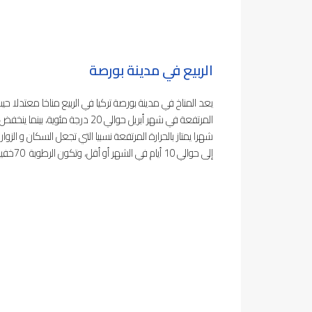
الربيع في مدينة بورصة
يعد المناخ في مدينة بورصة تركيا في الربيع مناخا معتدلا حيث ي
شهرا يمتاز بالحرارة المرتفعة نسبيا التي تجعل السكان و الزوا
إلى حوالي 10 أيام في الشهر أو أقل، وتكون الرطوبة 70خفيفة إلى متوسطة، كما يتميز بطول ساعات النهار عن فصل الشتاء.