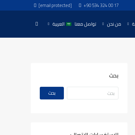
[email protected]
+90 534 324 00 17
ة
من نحن
تواصل معنا
العربية
بحث
بحث
للاستفسارات الاتصال: