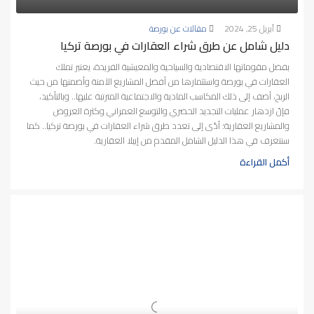
أبريل 25, 2024
مقالات عن بورصة
دليل شامل عن طرق شراء العقارات في بورصة تركيا
بفضل مقوماتها الاقتصادية والسياحية والمعيشية الفريدة، يعتبر تملك
العقارات في بورصة واستثمارها من أفضل المشاريع الآمنة وأضمنها من حيث
الربح، أضف إلى ذلك المكاسب المادية والاجتماعية المترتبة عليها.. وبالتأكيد،
فإنّ ازدهار عمليات التجديد الحضري والتوسع العمراني وكثرة العروض
والمشاريع العقارية؛ أدّى إلى تعدد طرق شراء العقارات في بورصة تركيا.. كما
سنتعرف في هذا الدليل الشامل المقدم من إيبلا العقارية.
أكمل القراءة