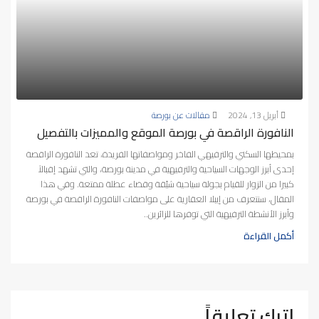
أبريل 13, 2024
مقالات عن بورصة
النافورة الراقصة في بورصة الموقع والمميزات بالتفصيل
بمحيطها السكني والترفيهي الفاخر ومواصفاتها الفريدة، تعد النافورة الراقصة
إحدى أبرز الوجهات السياحية والترفيهية في مدينة بورصة، والتي تشهد إقبالاً
كبيرا من الزوار للقيام بجولة سياحية شيّقة وقضاء عطلة ممتعة. وفي هذا
المقال، سنتعرف من إيبلا العقارية على مواصفات النافورة الراقصة في بورصة
وأبرز الأنشطة الترفيهية التي توفرها للزائرين..
أكمل القراءة
اترك تعليقاً