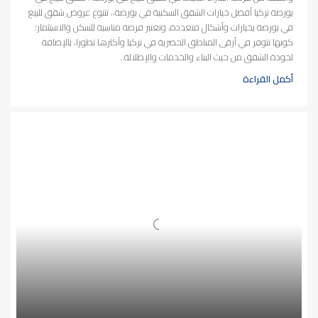
بورصة تركيا أفضل خيارات الشقق السكنية في بورصة،، تتنوع عروض شقق للبيع
في بورصة بخيارات وأشكال متعددة، وتعتبر فرصة مناسبة للسكن والاستثمار؛
كونها تتوفر في أرقى المناطق الحضرية في تركيا وأكثرها تطورا، بالإضافة
لجودة الشقق من حيث البناء والخدمات والإطلالة..
أكمل القراءة