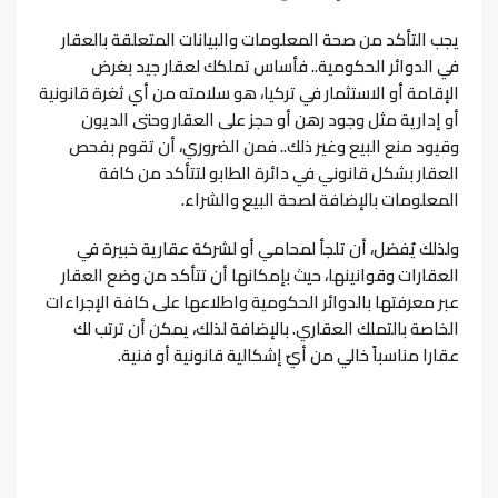
يجب التأكد من صحة المعلومات والبيانات المتعلقة بالعقار
في الدوائر الحكومية.. فأساس تملكك لعقار جيد بغرض
الإقامة أو الاستثمار في تركيا، هو سلامته من أي ثغرة قانونية
أو إدارية مثل وجود رهن أو حجز على العقار وحتى الديون
وقيود منع البيع وغير ذلك..
فمن الضروري، أن تقوم بفحص
العقار بشكل قانوني في دائرة الطابو لتتأكد من كافة
المعلومات بالإضافة لصحة البيع والشراء.
ولذلك يُفضل، أن تلجأ لمحامي أو لشركة عقارية خبيرة في
العقارات وقوانينها، حيث بإمكانها أن تتأكد من وضع العقار
عبر معرفتها بالدوائر الحكومية واطلاعها على كافة الإجراءات
الخاصة بالتملك العقاري. بالإضافة لذلك، يمكن أن ترتب لك
عقارا مناسباً خالي من أيّ إشكالية قانونية أو فنية.