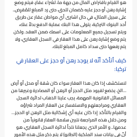
هو القيام باقتراض المال من جهة ما، لشراء عقار، فيتم وضع
إشارة رهن أو حجز عليه كضمان للحق، حتى رد المبلغ للمُقرِض..
على سبيل المثال، في حال اشترى أي مواطن عقار عن طريق
أحد البنوك التركية، يتولى هذا البنك عملية الدفع بدلاً عنك،
ويتم تسجيل جميع المعلومات على اسمك ضمن العقد. ولكن
يتم وضع إشارة رهن على هذا العقار في السجل العقاري، ولا
يتم رفعها حتى سداد كامل المبلغ للبنك.
كيف أتأكد أنّه لا يوجد رهن أو حجز على العقار في
تركيا:
لنستكشف إذا كان هذا العقار سواء كان شقة أو محل أو أرض
…الخ، يخضع لقيود مثل الحجز أو الرهن أو المصادرة وغيرها من
المسائل القانونية المهمة، يجب علينا الذهاب لدائرة السجل
العقاري ومراجعتهم والاستفسار عن العقار المراد شراؤه
والقيام بالتأكد إذا كان عليه أي إشكالية مثل الرهن او الحجز…
ومن خلال هذه المراجعة نتبين سلامة العقار قانونياً من
عدمها..
و الأمر الذي يجعلنا نلجأ لدائرة السجل العقاري، هو
أنّ في بيانات سند الملكية (الطابو) لا يتم ذكر مثل هذه الأمور