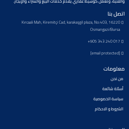
والفنية، وتعمل كوسيط عقاري يقدم خدمات البيع والشراء والإيجار.
اتصل بنا
Kırcaali Mah, Kiremitçi Cad, karakaşgil plaza, No:403, 16220
Osmangazi/Bursa
+905 343 240 017
[email protected]
معلومات
من نحن
أسئلة شائعة
سياسة الخصوصية
الشروط و الاحكام