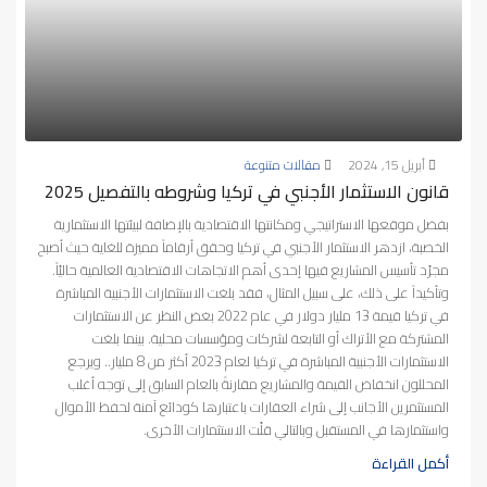
أبريل 15, 2024
مقالات متنوعة
قانون الاستثمار الأجنبي في تركيا وشروطه بالتفصيل 2025
بفضل موقعها الاستراتيجي ومكانتها الاقتصادية بالإضافة لبيئتها الاستثمارية
الخصبة، ازدهر الاستثمار الأجنبي في تركيا وحقق أرقاماً مميزة للغاية حيث أصبح
مجرّد تأسيس المشاريع فيها إحدى أهم الاتجاهات الاقتصادية العالمية حاليّاً.
وتأكيداً على ذلك، على سبيل المثال، فقد بلغت الاستثمارات الأجنبية المباشرة
في تركيا قيمة 13 مليار دولار في عام 2022 بغض النظر عن الاستثمارات
المشتركة مع الأتراك أو التابعة لشركات ومؤسسات محلية. بينما بلغت
الاستثمارات الأجنبية المباشرة في تركيا لعام 2023 أكثر من 8 مليار.. ويرجع
المحللون انخفاض القيمة والمشاريع مقارنةً بالعام السابق إلى توجه أغلب
المستثمرين الأجانب إلى شراء العقارات باعتبارها كودائع آمنة لحفظ الأموال
واستثمارها في المستقبل وبالتالي قلّت الاستثمارات الأخرى.
أكمل القراءة