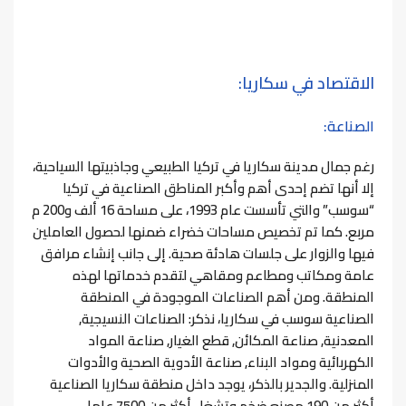
الاقتصاد في سكاريا:
الصناعة:
رغم جمال مدينة سكاريا في تركيا الطبيعي وجاذبيتها السياحية،
إلا أنها تضم إحدى أهم وأكبر المناطق الصناعية في تركيا
“سوسب” والتي تأسست عام 1993، على مساحة 16 ألف و200 م
مربع. كما تم تخصيص مساحات خضراء ضمنها لحصول العاملين
فيها والزوار على جلسات هادئة صحية. إلى جانب إنشاء مرافق
عامة ومكاتب ومطاعم ومقاهي لتقدم خدماتها لهذه
المنطقة.
ومن أهم الصناعات الموجودة في المنطقة
الصناعية سوسب في سكاريا، نذكر:
الصناعات النسيجية,
المعدنية, صناعة المكائن, قطع الغيار, صناعة المواد
الكهربائية ومواد البناء, صناعة الأدوية الصحية والأدوات
المنزلية.
والجدير بالذكر، يوجد داخل منطقة سكاريا الصناعية
أكثر من 190 مصنع ضخم وتشغل أكثر من 7500 عامل.