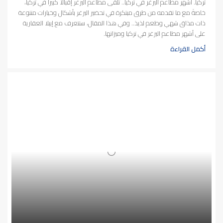
تركيا. أشهر مطاعم البرغر في تركيا.. تلقى مطاعم البرغر إقبالاً كبيراً في تركيا،
خاصةً مع ما تقدمه من طرق مبتكرة في تحضير البرغر بأشكال وخيارات متنوعة
ذات مذاق شهي وطعم لذيذ.. وفي هذا المقال، سنتعرف مع إيبلا العقارية
على أشهر مطاعم البرغر في تركيا وميزاتها.
أكمل القراءة