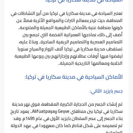
تعتبر السياحة في مدينة سكاريا في تركيا من أبرز النشاطات في
المنطقة، حيث تزخر بمعالم التراث والمواقع الأثرية فضلاً عن
كونها منطقة غنية بالأماكن الطبيعية الجميلة والمتنوعة..
أضف إلى ذلك، نماذجها العمرانية الفخمة التي تجمع بين
التصاميم العصرية والتصاميم الريفية الساحرة..
وبناءً عليه،
تستقطب مدينة سكاريا في تركيا آلاف الزوار والسياح سنويا
ليقضوا فيها أوقات عطلاتهم وإجازاتهم بين ربوعها الطبيعية
الخلابة ومعالمها التاريخية الجميلة..
الأماكن السياحية في مدينة سكاريا في تركيا:
جسر بايزيد الثاني:
تم إنشاء الجسر من الحجارة الكبيرة المقطعة، فوق نهر مدينة
سكاريا في تركيا بين منطقتي
Geyve
و
Alifuatpaşa
..
يعود تاريخ
بناء الجسر إلى عصر السلطان بايزيد الأول في عام 1495م.
وقد
تم تصميمه على شكل قناطر كما كان معهودا في عهد الدولة
العثمانية.