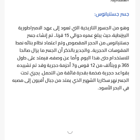
جسر جستنيانوس:
وهو من الجسور التاريخية التي تعود إلى عهد الامبراطورية
البيزنطية، حيث يبلغ عمره حوالي 15 قرنا..
تم إنشاء جسر
جستنيانوس من الحجر المقصوص وتم اعتماد نظام بنائه نمط
المقوسات الحجرية.. والجدير بالذكر أن الجسر ما يزال صالحا
للاستخدام حتى هذا اليوم.
وأما عن وصفه، فيمتد على طول
365 م ويتألف من 12 قوس و7 أحزمة حجرية وقد تم تشييده
بقواعد حجرية ضخمة بقدرة فائقة من التحمل.
يجري تحت
الجسر نهر سكاريا الشهير الذي يمتد من جبال أفيون إلى مصبه
في البحر الأسود.