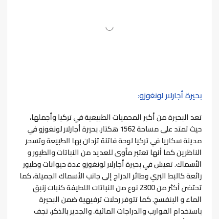
بحيرة أجارلار لونغوزو:
تعد البحيرة من أكبر المحميات الطبيعية في تركيا وأجملها،
حيث تمتد على مساحة 1562 هكتار.
بحيرة أجارلار لونغوزو في
مدينة سكاريا في تركيا لوحة فاتنة تزدان بها الطبيعة وتسحر
الناظرين كما أنها تعتبر مأوى للعديد من النباتات والطيور و
الأسماك.
تعيش في بحيرة أجارلار لونغوزو عدة حيوانات وطيور
رائعة كالبط البري وطائر الدراج إلى جانب الأسماك الجميلة، كما
تحتضن أكثر من 2300 نوع من النباتات اللطيفة كنبات زنبق
الماء و البنفسج.
كما تتوفر رحلات ترفيهية ضمن البحيرة
باستخدام القوارب والدراجات المائية.
والجدير بالذكر، تجف