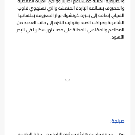
والطبيعية الخلابة كمستنقع أجارلار ووادي المياه المعدنية
والمعروف بنسائمه الباردة المنعشة والتي تستهوي قلوب
السياح، إضافة إلى بحيرة كوتشوك بواز المعروفة بجلساتها
الشاعرية ومراكب الصيد وقوارب التنزه إلى جانب العديد من
المطاعم والمقاهي المطلة على مصب نهر سكاريا في البحر
الأسود.
صبنجة:
وهي مدينة وادعة هادئة ومثيرة للإلهام في حنايا الطبيعة