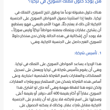
هل يوجد حلول لتملك السوري في تركيا؟
هناك حلول مقبولة نوعاً ما وطرق تتيح للسوري التملك في
تركيا..
طبعا إذا استثنينا حصول المواطن السوري على الجنسية
التركية؛ لأن ذلك لا يعتبر حلّاً.. فهذا الأمر طبيعي. فهو يستطيع
أن يشتري عقارات ويتملك بصفته مواطناً تركيّاً وليس سوريّاً..،
فلا يوجد أي إشكالية في هذه الحالة.
ولكن نحن سنذكر حلولاً
للسوري الغير حاصل على الجنسية التركية. وهي:
1. تأسيس شركة:
هذا الإجراء يساعد المواطن السوري على التملك في تركيا.
وهي أن يقوم بتأسيس شركة في تركيا ويعمل على تسجيل
الممتلكات والعقارات باسم الشركة كشخصية اعتبارية.
وعلى
أساس هذه الشركة يتمكن من الاستثمار ببيع وشراء العقارات.
ولكن ننوه هنا لنقطة مهمة وهي أنه حتى لو اشترى هذا
السوري عقاراً أو أكثر بقيمة 400 ألف دولار. أو بقيمة أعلى
وسجلها على اسم شركته، فلا يحق له أن يتقدم على الجنسية
التركية مقابل شراء عقار.. وكذلك لا يمكنه الحصول على