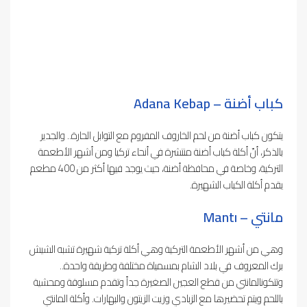
كباب أضنة –
Adana Kebap
يتكون كباب أضنة من لحم الخاروف المفروم مع التوابل الحارة.. والجدير
بالذكر، أنّ أكلة كباب أضنة منتشرة في أنحاء تركيا ومن أشهر الأطعمة
التركية، وخاصة في محافظة أضنة، حيث يوجد فيها أكثر من 400 مطعم
يقدم أكلة الكباب الشهيرة.
مانتي –
Mantı
وهي من أشهر الأطعمة التركية وهي أكلة تركية شهيرة تشبه الشيش
برك المعروف في بلاد الشام بمسمياة مختلفة وطريقة واحدة..
وتتكونالمانتي من قطع العجين الصغيرة جداً وتقدم مسلوقة ومحشية
باللحم ويتم تحضيرها مع الزبادي وزيت الزيتون والبهارات. وأكلة المانتي