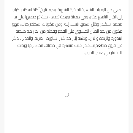
وهي من الوجبات الشعبية الفاخرة الشهية. يعود تاريخ أكلة اسكندر كباب
إلى القرن التاسع عشر، وفي مدينة بورصة تحديدا، حيث تم صنعها على يد
محمد اسكندر وظل اسمها ينسب إليه. وعن مكونات اسكندر كباب، فهو
مكون من لحم الضأن المشوي على الفحم وقطع من الخبز مع صلصة
البندورة والزبدة واللبن.. وتشبه إلى حد كبير الشاورما العربية. والجدير بالذكر،
فإنّ فروع مطعم اسكندر كباب منتشرة في مختلف أنحاء تركيا وبدأت
بالانتشار في بعض الدول.