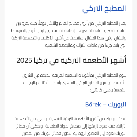
المطبخ التركي
يعتبر المطبخ التركي من أثرى مطابخ العالم والأكثر تنوعاً، حيث يمزج بين
ثقافة القصر والثقافة الشعبية، بالإضافة لثقافة دول البحر الأبيض المتوسط
والبلقان. وفي هذا المقال، سنتحدث عن أشهر الأكلات والأطعمة التركية
التي باتت جزءا من عادات الأتراك وتقاليدهم الشعبية:
أشهر الأطعمة التركية في تركيا 2025
يتنوع المطبخ التركي بمأكولاته الشعبية العريقة اللذيذة في الشرق
الأوسط، ويشتهر المطبخ التركي الشعبي بأشهر الأكلات والوجبات
الشعبية وهي كالآتي:
البوريك – Börek
فطائر البوريك من أشهر الأطعمة التركية الشعبية . وهي من الأطعمة
التراثية، حيث يعود تاريخها إلى مطابخ الدولة العثمانية.. ويحكى أن فطائر
البوريك تعود إلى العصور الرومانية. تتكون فطائر البوريك من العجين