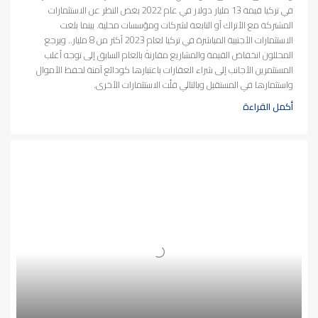
في تركيا قيمة 13 مليار دولار في عام 2022 بغض النظر عن الاستثمارات
المشتركة مع الأتراك أو التابعة لشركات ومؤسسات محلية. بينما بلغت
الاستثمارات الأجنبية المباشرة في تركيا لعام 2023 أكثر من 8 مليار.. ويرجع
المحللون انخفاض القيمة والمشاريع مقارنةً بالعام السابق إلى توجه أغلب
المستثمرين الأجانب إلى شراء العقارات باعتبارها كودائع آمنة لحفظ الأموال
واستثمارها في المستقبل وبالتالي قلّت الاستثمارات الأخرى.
أكمل القراءة