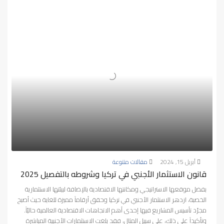
أبريل 15, 2024
مقالات متنوعة
قانون الاستثمار الأجنبي في تركيا وشروطه بالتفصيل 2025
بفضل موقعها الاستراتيجي ومكانتها الاقتصادية بالإضافة لبيئتها الاستثمارية
الخصبة، ازدهر الاستثمار الأجنبي في تركيا وحقق أرقاماً مميزة للغاية حيث أصبح
مجرّد تأسيس المشاريع فيها إحدى أهم الاتجاهات الاقتصادية العالمية حاليّاً.
وتأكيداً على ذلك، على سبيل المثال، فقد بلغت الاستثمارات الأجنبية المباشرة