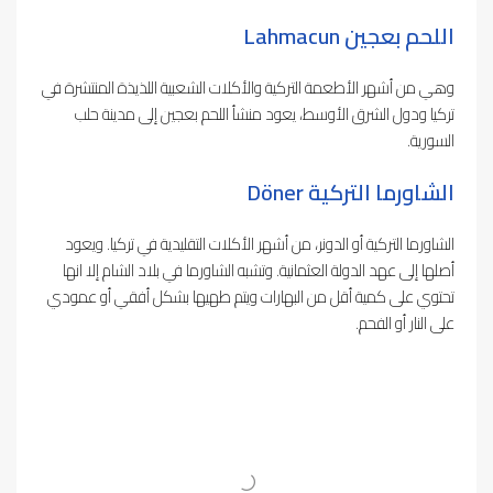
اللحم بعجين
Lahmacun
وهي من أشهر الأطعمة التركية والأكلات الشعبية اللذيذة المنتشرة في
تركيا ودول الشرق الأوسط، يعود منشأ اللحم بعجين إلى مدينة حلب
السورية.
الشاورما التركية
Döner
الشاورما التركية أو الدونر، من أشهر الأكلات التقليدية في تركيا. ويعود
أصلها إلى عهد الدولة العثمانية. وتشبه الشاورما في بلاد الشام إلا انها
تحتوي على كمية أقل من البهارات ويتم طهيها بشكل أفقي أو عمودي
على النار أو الفحم.