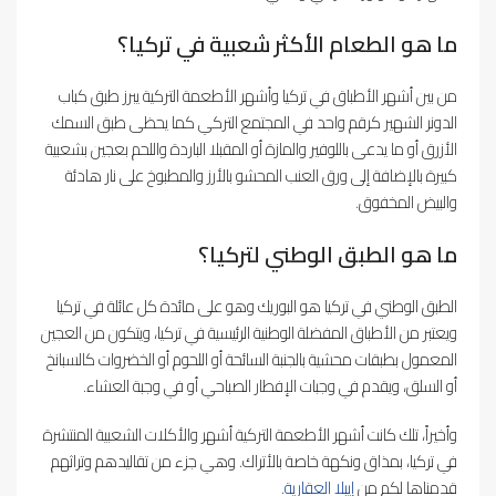
ما هو الطعام الأكثر شعبية في تركيا؟
من بين أشهر الأطباق في تركيا وأشهر الأطعمة التركية يبرز طبق كباب
الدونر الشهير كرقم واحد في المجتمع التركي كما يحظى طبق السمك
الأزرق أو ما يدعى باللوفير والمازة أو المقبلا الباردة واللحم بعجين بشعبية
كبيرة بالإضافة إلى ورق العنب المحشو بالأرز والمطبوخ على نار هادئة
والبيض المخفوق.
ما هو الطبق الوطني لتركيا؟
الطبق الوطني في تركيا هو البوريك وهو على مائدة كل عائلة في تركيا
ويعتبر من الأطباق المفضلة الوطنية الرئيسية في تركيا، ويتكون من العجين
المعمول بطبقات محشية بالجنبة السائحة أو اللحوم أو الخضروات كالسبانخ
أو السلق، ويقدم في وجبات الإفطار الصباحي أو في وجبة العشاء.
وأخيراً، تلك كانت أشهر الأطعمة التركية أشهر والأكلات الشعبية المنتشرة
في تركيا، بمذاق ونكهة خاصة بالأتراك. وهي جزء من تقاليدهم وتراثهم
قدمناها لكم من
إيبلا العقارية
.