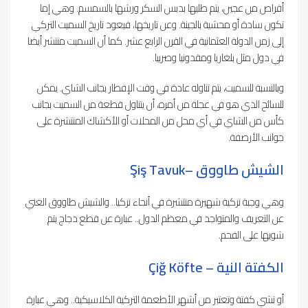
أقراص من عجين، يتم طليها بدبس السكر ورشها بالسمسم. وهي إما
تكون سادة أو محشية بالجبنة. وعن تاريخها، فيعود تاريخ السميت التركي
إلى زمن الدولة العثمانية في القرن الرابع عشر. كما أن السميت منتشر أيضا
في دول مثل بلغاريا ومقدونيا وصربيا.
وبالنسبة للسميت، يتم تناوله عادة في وقت الإفطار بجانب الشاي. يمكن
للسائح الذي هو في عجلة من أمره، أن يتناول قطعة من السميت بجانب
كأس من الشاي في أي محل من المحلات أو الأكشاك المنتشرة على
جوانب الأرصفة.
الشيش طاووق –
Şiş Tavuk
وهي وجبة تركية شهيرة منتشرة في أنحاء تركيا.. والشيش طاووق الغني
عن التعريف والمتواجد في معظم الدول.. عبارة عن قطع دجاج يتم
شويها على الفحم.
الكفتة النية –
Çiğ Köfte
أو تشي كفتة وتعتبر من أشهر الأطعمة التركية الكلاسيكية.. وهي عبارة