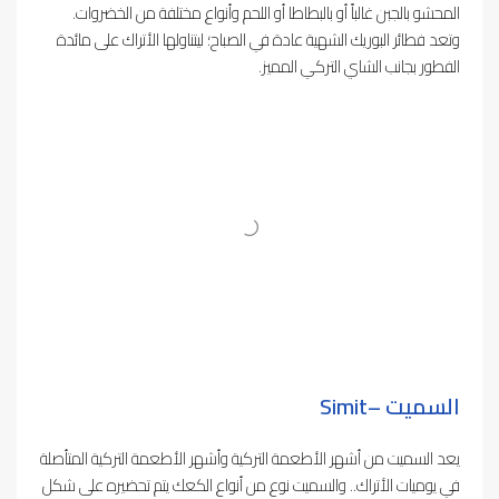
المحشو بالجبن غالباً أو بالبطاطا أو اللحم وأنواع مختلفة من الخضروات.
وتعد فطائر البوريك الشهية عادة في الصباح؛ ليتناولها الأتراك على مائدة
الفطور بجانب الشاي التركي المميز.
السميت –
Simit
يعد السميت من أشهر الأطعمة التركية وأشهر الأطعمة التركية المتأصلة
في يوميات الأتراك.. والسميت نوع من أنواع الكعك يتم تحضيره على شكل