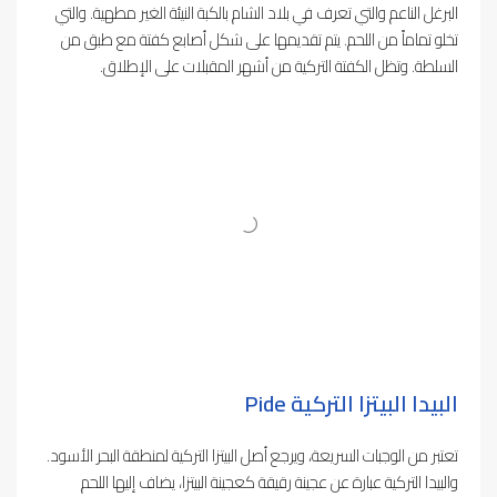
البرغل الناعم والتي تعرف في بلاد الشام بالكبة النيئة الغير مطهية. والتي
تخلو تماماً من اللحم. يتم تقديمها على شكل أصابع كفتة مع طبق من
السلطة. وتظل الكفتة التركية من أشهر المقبلات على الإطلاق.
البيدا البيتزا التركية
Pide
تعتبر من الوجبات السريعة، ويرجع أصل البيتزا التركية لمنطقة البحر الأسود.
والبيدا التركية عبارة عن عجينة رقيقة كعجينة البيتزا، يضاف إليها اللحم